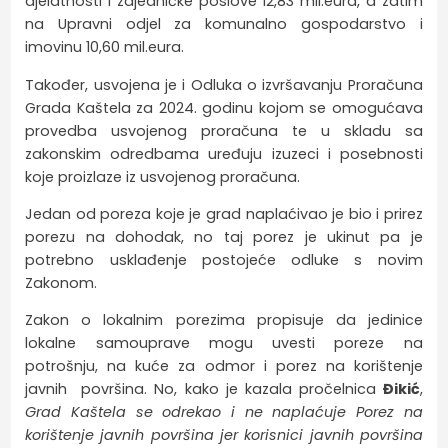
djelatnosti i zajedničke poslove 12,83 mil.eura, a zatim
na Upravni odjel za komunalno gospodarstvo i
imovinu 10,60 mil.eura.
Također, usvojena je i Odluka o izvršavanju Proračuna
Grada Kaštela za 2024. godinu kojom se omogućava
provedba usvojenog proračuna te u skladu sa
zakonskim odredbama uređuju izuzeci i posebnosti
koje proizlaze iz usvojenog proračuna.
Jedan od poreza koje je grad naplaćivao je bio i prirez
porezu na dohodak, no taj porez je ukinut pa je
potrebno usklađenje postojeće odluke s novim
Zakonom.
Zakon o lokalnim porezima propisuje da jedinice
lokalne samouprave mogu uvesti poreze na
potrošnju, na kuće za odmor i porez na korištenje
javnih površina. No, kako je kazala pročelnica
Đikić
,
Grad Kaštela se odrekao i ne naplaćuje Porez na
korištenje javnih površina jer korisnici javnih površina