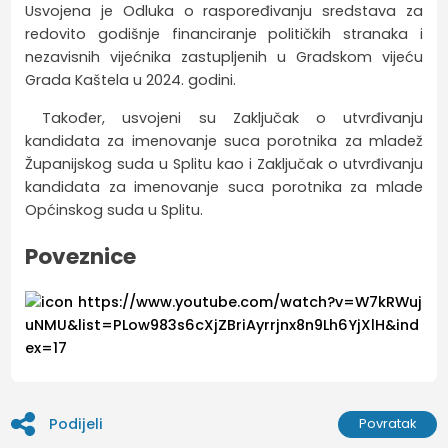
Usvojena je Odluka o raspoređivanju sredstava za
redovito godišnje financiranje političkih stranaka i
nezavisnih vijećnika zastupljenih u Gradskom vijeću
Grada Kaštela u 2024. godini.
Također, usvojeni su Zaključak o utvrđivanju
kandidata za imenovanje suca porotnika za mladež
Županijskog suda u Splitu kao i Zaključak o utvrđivanju
kandidata za imenovanje suca porotnika za mlade
Općinskog suda u Splitu.
Poveznice
https://www.youtube.com/watch?v=W7kRWuj
uNMU&list=PLow983s6cXjZBriAyrrjnx8n9Lh6YjXlH&ind
ex=17
Podijeli
Povratak