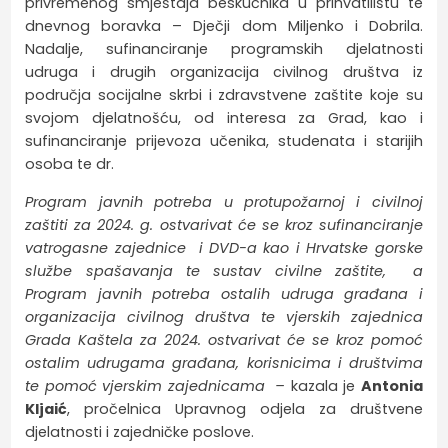
privremenog smještaja beskućnika u prihvatilištu te
dnevnog boravka – Dječji dom Miljenko i Dobrila.
Nadalje, sufinanciranje programskih djelatnosti
udruga i drugih organizacija civilnog društva iz
područja socijalne skrbi i zdravstvene zaštite koje su
svojom djelatnošću, od interesa za Grad, kao i
sufinanciranje prijevoza učenika, studenata i starijih
osoba te dr.
Program javnih potreba u protupožarnoj i civilnoj
zaštiti za 2024. g. ostvarivat će se kroz sufinanciranje
vatrogasne zajednice i DVD-a kao i Hrvatske gorske
službe spašavanja te sustav civilne zaštite, a
Program javnih potreba ostalih udruga građana i
organizacija civilnog društva te vjerskih zajednica
Grada Kaštela za 2024. ostvarivat će se kroz pomoć
ostalim udrugama građana, korisnicima i društvima
te pomoć vjerskim zajednicama –
kazala je
Antonia
Kljaić
, pročelnica Upravnog odjela za društvene
djelatnosti i zajedničke poslove.