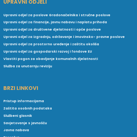
UPRAVNI ODJELI
Upravni odjel za poslove Gradonačelnika i stručne poslove
Upravni odjel za financije, javnu nabavu i naplatu prihoda
Upravni odjel za društvene djelatnosti i opće poslove
Upravni odjel za izgradnju, održavanje i imovinsko- pravne poslove
Upravni odjel za prostorno uređenje i zaštitu okoliša
Upravni odjel za gospodarski razvoj i fondove EU
Vlastiti pogon za obavljanje komunalnih djelatnosti
Služba za unutarnju reviziju
BRZI LINKOVI
Pristup informacijama
Zaštita osobnih podataka
Službeni glasnik
Savjetovanje s javnošću
Javna nabava