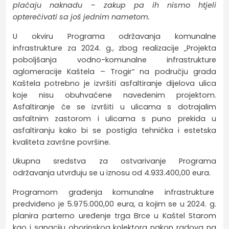
plaćaju naknadu – zakup pa ih nismo htjeli
opterećivati sa još jednim nametom.
U okviru Programa održavanja komunalne
infrastrukture za 2024. g., zbog realizacije „Projekta
poboljšanja vodno-komunalne infrastrukture
aglomeracije Kaštela – Trogir“ na području grada
Kaštela potrebno je izvršiti asfaltiranje dijelova ulica
koje nisu obuhvaćene navedenim projektom.
Asfaltiranje će se izvršiti u ulicama s dotrajalim
asfaltnim zastorom i ulicama s puno prekida u
asfaltiranju kako bi se postigla tehnička i estetska
kvaliteta završne površine.
Ukupna sredstva za ostvarivanje Programa
održavanja utvrđuju se u iznosu od 4.933.400,00 eura.
Programom građenja komunalne infrastrukture
predviđeno je 5.975.000,00 eura, a kojim se u 2024. g.
planira parterno uređenje trga Brce u Kaštel Starom
kao i sanaciju oborinskog kolektora nakon radova na