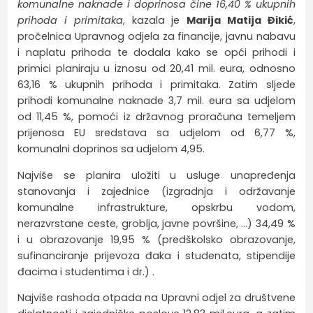
komunalne naknade i doprinosa čine 16,40 % ukupnih
prihoda i primitaka
, kazala je
Marija Matija Đikić
,
pročelnica Upravnog odjela za financije, javnu nabavu
i naplatu prihoda te dodala kako se opći prihodi i
primici planiraju u iznosu od 20,41 mil. eura, odnosno
63,16 % ukupnih prihoda i primitaka. Zatim sljede
prihodi komunalne naknade 3,7 mil. eura sa udjelom
od 11,45 %, pomoći iz državnog proračuna temeljem
prijenosa EU sredstava sa udjelom od 6,77 %,
komunalni doprinos sa udjelom 4,95.
Najviše se planira uložiti u usluge unapređenja
stanovanja i zajednice (izgradnja i održavanje
komunalne infrastrukture, opskrbu vodom,
nerazvrstane ceste, groblja, javne površine, …) 34,49 %
i u obrazovanje 19,95 % (predškolsko obrazovanje,
sufinanciranje prijevoza đaka i studenata, stipendije
đacima i studentima i dr.) .
Najviše rashoda otpada na Upravni odjel za društvene