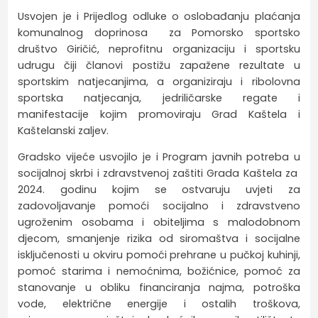
Usvojen je i Prijedlog odluke o oslobađanju plaćanja
komunalnog doprinosa za Pomorsko sportsko
društvo Giričić, neprofitnu organizaciju i sportsku
udrugu čiji članovi postižu zapažene rezultate u
sportskim natjecanjima, a organiziraju i ribolovna
sportska natjecanja, jedriličarske regate i
manifestacije kojim promoviraju Grad Kaštela i
Kaštelanski zaljev.
Gradsko vijeće usvojilo je i Program javnih potreba u
socijalnoj skrbi i zdravstvenoj zaštiti Grada Kaštela za
2024. godinu kojim se ostvaruju uvjeti za
zadovoljavanje pomoći socijalno i zdravstveno
ugroženim osobama i obiteljima s malodobnom
djecom, smanjenje rizika od siromaštva i socijalne
isključenosti u okviru pomoći prehrane u pučkoj kuhinji,
pomoć starima i nemoćnima, božićnice, pomoć za
stanovanje u obliku financiranja najma, potroška
vode, električne energije i ostalih troškova,