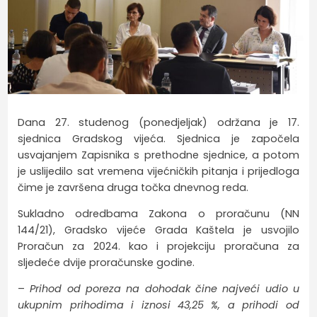
Dana 27. studenog (ponedjeljak) održana je 17.
sjednica Gradskog vijeća. Sjednica je započela
usvajanjem Zapisnika s prethodne sjednice, a potom
je uslijedilo sat vremena vijećničkih pitanja i prijedloga
čime je završena druga točka dnevnog reda.
Sukladno odredbama Zakona o proračunu (NN
144/21), Gradsko vijeće Grada Kaštela je usvojilo
Proračun za 2024. kao i projekciju proračuna za
sljedeće dvije proračunske godine.
–
Prihod od poreza na dohodak čine najveći udio u
ukupnim prihodima i iznosi 43,25 %, a prihodi od