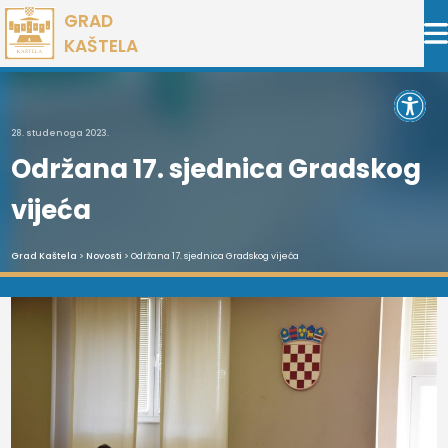
Preskoči
GRAD
na
KAŠTELA
sadržaj
Open 
28. studenoga 2023.
Održana 17. sjednica Gradskog
vijeća
Grad Kaštela
>
Novosti
> Održana 17. sjednica Gradskog vijeća