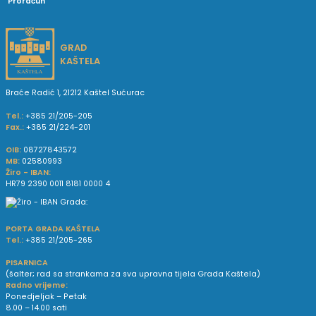
Proračun
GRAD
KAŠTELA
Braće Radić 1, 21212 Kaštel Sućurac
Tel.:
+385 21/205-205
Fax.:
+385 21/224-201
OIB:
08727843572
MB:
02580993
Žiro - IBAN:
HR79 2390 0011 8181 0000 4
PORTA GRADA KAŠTELA
Tel.:
+385 21/205-265
PISARNICA
(šalter; rad sa strankama za sva upravna tijela Grada Kaštela)
Radno vrijeme:
Ponedjeljak – Petak
8.00 – 14.00 sati