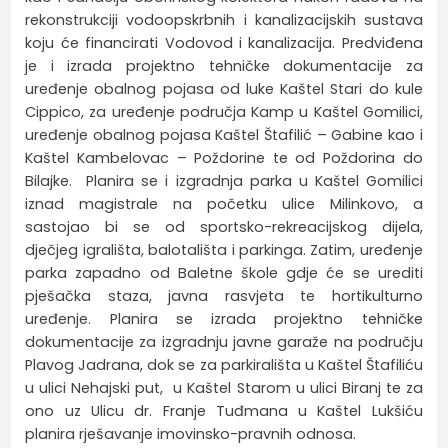
rekonstrukciji vodoopskrbnih i kanalizacijskih sustava
koju će financirati Vodovod i kanalizacija. Predviđena
je i izrada projektno tehničke dokumentacije za
uređenje obalnog pojasa od luke Kaštel Stari do kule
Cippico, za uređenje područja Kamp u Kaštel Gomilici,
uređenje obalnog pojasa Kaštel Štafilić – Gabine kao i
Kaštel Kambelovac – Poždorine te od Poždorina do
Bilajke. Planira se i izgradnja parka u Kaštel Gomilici
iznad magistrale na početku ulice Milinkovo, a
sastojao bi se od sportsko-rekreacijskog dijela,
dječjeg igrališta, balotališta i parkinga. Zatim, uređenje
parka zapadno od Baletne škole gdje će se urediti
pješačka staza, javna rasvjeta te hortikulturno
uređenje. Planira se izrada projektno tehničke
dokumentacije za izgradnju javne garaže na području
Plavog Jadrana, dok se za parkirališta u Kaštel Štafiliću
u ulici Nehajski put, u Kaštel Starom u ulici Biranj te za
ono uz Ulicu dr. Franje Tuđmana u Kaštel Lukšiću
planira rješavanje imovinsko-pravnih odnosa.