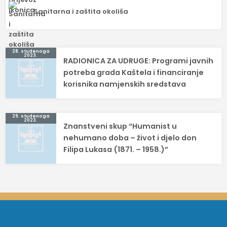
Sanitarna i zaštita okoliša
Navigacija
28. studenoga
2023.
RADIONICA ZA UDRUGE: Programi javnih
objava
potreba grada Kaštela i financiranje
korisnika namjenskih sredstava
29. studenoga
2023.
Znanstveni skup “Humanist u
nehumano doba – život i djelo don
Filipa Lukasa (1871. – 1958.)”