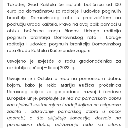
Također, Grad Kaštela će isplatiti božićnicu od 100
eura po domaćinstvu za roditelje i udovice poginulih
branitelja Domovinskog rata s prebivalištem na
području Grada Kaštela. Pravo na ovaj oblik pomoći u
obliku božićnice imaju članovi Udruge roditelja
poginulih branitelja Domovinskog rata i Udruge
roditelja i udovica poginulih branitelja Domovinskog
rata Grada Kaštela i Kaštelanske zagore.
Usvojeno je Izvješće o radu gradonačelnika za
razdoblje siječanj – lipanj 2023. g.
Usvojena je i Odluka o redu na pomorskom dobru,
kojom, kako je rekla
Marija Vučica
, pročelnica
Upravnog odjela za gospodarski razvoj i fondove
Europske unije,
propisuje se red na pomorskom dobru
kao cjeloviti sustav mjera i radnji kojima se osigurava
zaštita i održavanje pomorskog dobra u općoj
upotrebi, a što uključuje koncesije, dozvole na
pomorskom dobru, održavanje reda na istom,