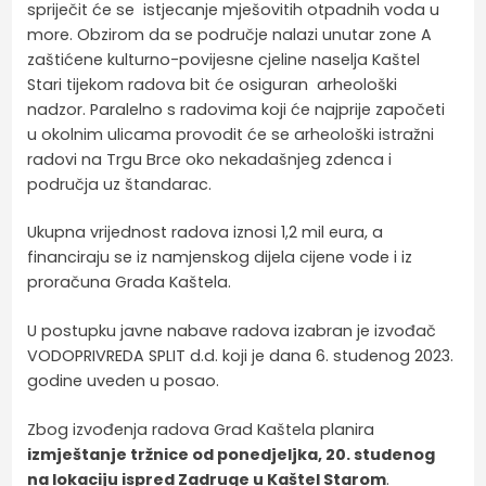
spriječit će se istjecanje mješovitih otpadnih voda u
more. Obzirom da se područje nalazi unutar zone A
zaštićene kulturno-povijesne cjeline naselja Kaštel
Stari tijekom radova bit će osiguran arheološki
nadzor. Paralelno s radovima koji će najprije započeti
u okolnim ulicama provodit će se arheološki istražni
radovi na Trgu Brce oko nekadašnjeg zdenca i
područja uz štandarac.
Ukupna vrijednost radova iznosi 1,2 mil eura, a
financiraju se iz namjenskog dijela cijene vode i iz
proračuna Grada Kaštela.
U postupku javne nabave radova izabran je izvođač
VODOPRIVREDA SPLIT d.d. koji je dana 6. studenog 2023.
godine uveden u posao.
Zbog izvođenja radova Grad Kaštela planira
izmještanje tržnice od ponedjeljka, 20. studenog
na lokaciju ispred Zadruge u Kaštel Starom
.