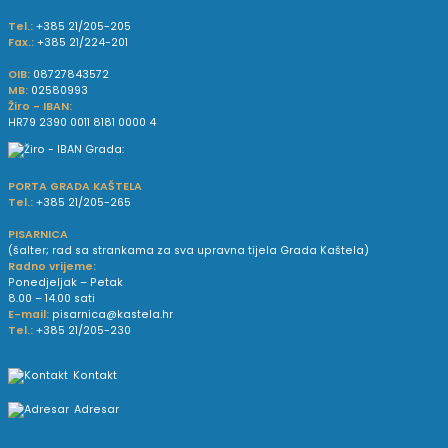
Tel.:
+385 21/205-205
Fax.:
+385 21/224-201
OIB:
08727843572
MB:
02580993
Žiro - IBAN:
HR79 2390 0011 8181 0000 4
PORTA GRADA KAŠTELA
Tel.:
+385 21/205-265
PISARNICA
(šalter; rad sa strankama za sva upravna tijela Grada Kaštela)
Radno vrijeme:
Ponedjeljak – Petak
8.00 – 14.00 sati
E-mail:
pisarnica@kastela.hr
Tel.:
+385 21/205-230
Kontakt
Adresar