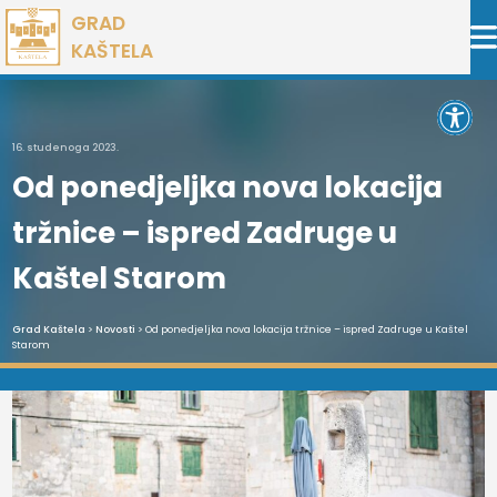
Preskoči
GRAD
na
KAŠTELA
sadržaj
Open 
16. studenoga 2023.
Od ponedjeljka nova lokacija
tržnice – ispred Zadruge u
Kaštel Starom
Grad Kaštela
>
Novosti
> Od ponedjeljka nova lokacija tržnice – ispred Zadruge u Kaštel
Starom