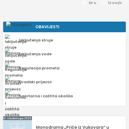
39 %
10 Km/h
OBAVIJESTI
Isključenja struje
Isključenja vode
Regulacija prometa
Gradski prijevoz
Sanitarna i zaštita okoliša
Navigacija
13. studenoga 2023.
Monodrama „Priče iz Vukovara“ u