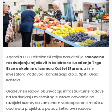
Agencija EKO Kaštelanski zaljev naručitelj je
radova na
razdvajanju mješovitih kolektora i uređenja Trga
Brce s okolnim ulicama u Kaštel Starom
, u ime
investitora Vodovod i kanalizacija d.o.o. Split i Grad
Kaštela.
Građevinski radovi obuhvaćaju infrastrukturne radove
na razdvajanju mješovitog sustava odvodnje na
razdjelni sustav sa zamjenom vodoopskrbne mreže u
obuhvatu projekta, a po završetku ovih radova