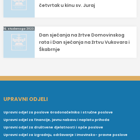
objava
četvrtak u kinu sv. Juraj
16. studenoga 2023.
Dan sjećanja na žrtve Domovinskog
rata i Dan sjećanja na žrtvu Vukovara i
Škabrnje
UPRAVNI ODJELI
Upravni odjel za poslove Gradonačelnika i stručne poslove
Upravni odjel za financije, javnu nabavu i naplatu prihoda
Upravni odjel za društvene djelatnosti i opće poslove
Upravni odjel za izgradnju, održavanje i imovinsko- pravne poslove