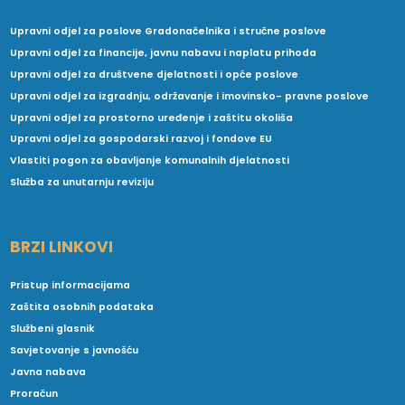
Upravni odjel za poslove Gradonačelnika i stručne poslove
Upravni odjel za financije, javnu nabavu i naplatu prihoda
Upravni odjel za društvene djelatnosti i opće poslove
Upravni odjel za izgradnju, održavanje i imovinsko- pravne poslove
Upravni odjel za prostorno uređenje i zaštitu okoliša
Upravni odjel za gospodarski razvoj i fondove EU
Vlastiti pogon za obavljanje komunalnih djelatnosti
Služba za unutarnju reviziju
BRZI LINKOVI
Pristup informacijama
Zaštita osobnih podataka
Službeni glasnik
Savjetovanje s javnošću
Javna nabava
Proračun