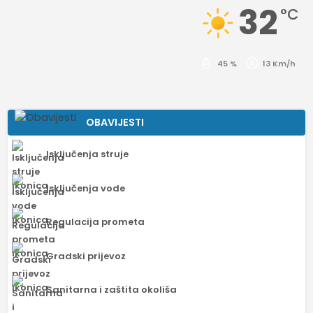
32
°C
45 %
13 Km/h
OBAVIJESTI
Isključenja struje
Isključenja vode
Regulacija prometa
Gradski prijevoz
Sanitarna i zaštita okoliša