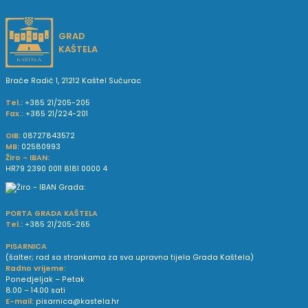
GRAD
KAŠTELA
Braće Radić 1, 21212 Kaštel Sućurac
Tel.:
+385 21/205-205
Fax.:
+385 21/224-201
OIB:
08727843572
MB:
02580993
Žiro - IBAN:
HR79 2390 0011 8181 0000 4
PORTA GRADA KAŠTELA
Tel.:
+385 21/205-265
PISARNICA
(šalter; rad sa strankama za sva upravna tijela Grada Kaštela)
Radno vrijeme:
Ponedjeljak – Petak
8.00 – 14.00 sati
E-mail:
pisarnica@kastela.hr