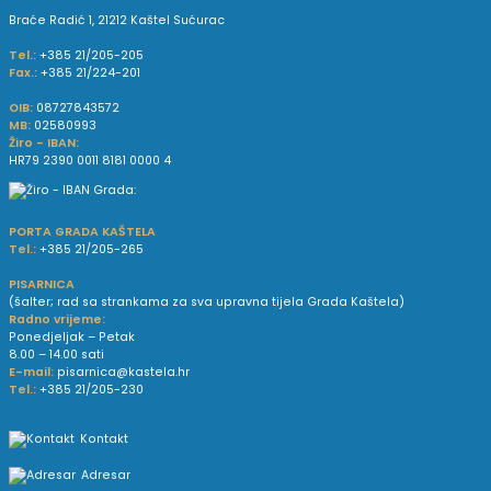
Braće Radić 1, 21212 Kaštel Sućurac
Tel.:
+385 21/205-205
Fax.:
+385 21/224-201
OIB:
08727843572
MB:
02580993
Žiro - IBAN:
HR79 2390 0011 8181 0000 4
PORTA GRADA KAŠTELA
Tel.:
+385 21/205-265
PISARNICA
(šalter; rad sa strankama za sva upravna tijela Grada Kaštela)
Radno vrijeme:
Ponedjeljak – Petak
8.00 – 14.00 sati
E-mail:
pisarnica@kastela.hr
Tel.:
+385 21/205-230
Kontakt
Adresar