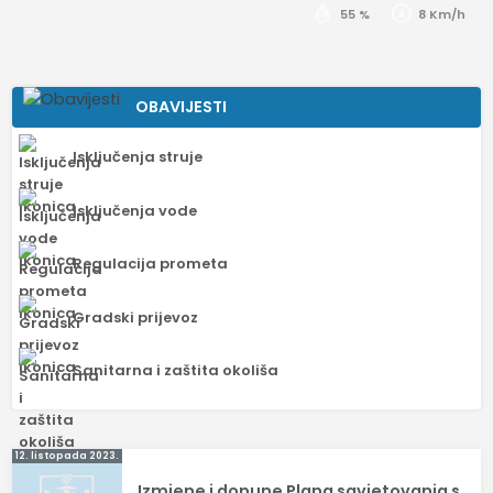
55 %
8 Km/h
OBAVIJESTI
Isključenja struje
Isključenja vode
Regulacija prometa
Gradski prijevoz
Sanitarna i zaštita okoliša
Navigacija
12. listopada 2023.
Izmjene i dopune Plana savjetovanja s