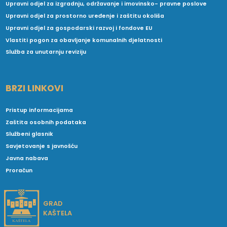
Upravni odjel za izgradnju, održavanje i imovinsko- pravne poslove
Upravni odjel za prostorno uređenje i zaštitu okoliša
Upravni odjel za gospodarski razvoj i fondove EU
Vlastiti pogon za obavljanje komunalnih djelatnosti
Služba za unutarnju reviziju
BRZI LINKOVI
Pristup informacijama
Zaštita osobnih podataka
Službeni glasnik
Savjetovanje s javnošću
Javna nabava
Proračun
GRAD
KAŠTELA