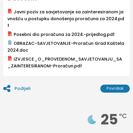
Javni poziv za savjetovanje sa zainteresiranom ja
vnošću u postupku donošenja proračuna za 2024.pd
f
Posebni dio proračuna za 2024.-prijedlog.pdf
OBRAZAC-SAVJETOVANJE-Proračun Grad Kaštela
2024.doc
IZVJESCE_O_PROVEDENOM_SAVJETOVANJU_SA
_ZAINTERESIRANOM-Proračun.pdf
Podijeli
Povratak
25
°C