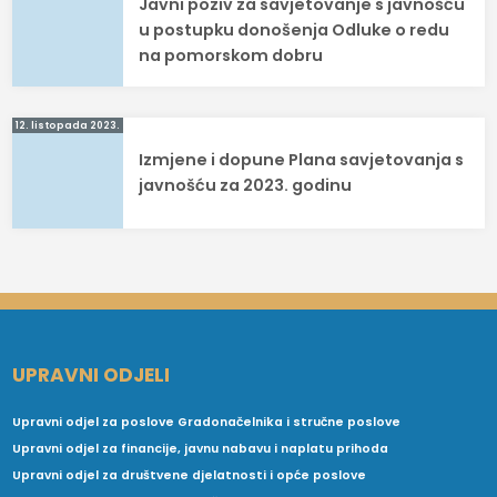
Javni poziv za savjetovanje s javnošću
objava
u postupku donošenja Odluke o redu
na pomorskom dobru
12. listopada 2023.
Izmjene i dopune Plana savjetovanja s
javnošću za 2023. godinu
UPRAVNI ODJELI
Upravni odjel za poslove Gradonačelnika i stručne poslove
Upravni odjel za financije, javnu nabavu i naplatu prihoda
Upravni odjel za društvene djelatnosti i opće poslove