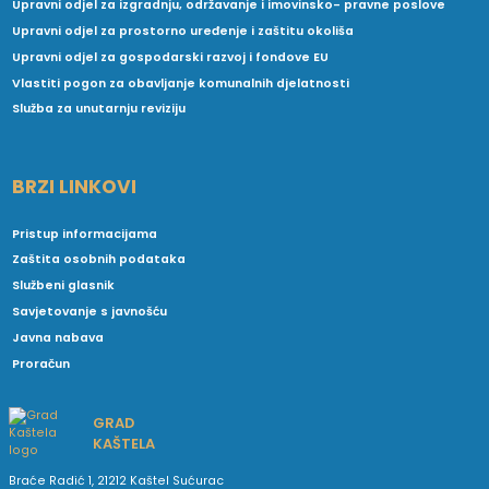
Upravni odjel za izgradnju, održavanje i imovinsko- pravne poslove
Upravni odjel za prostorno uređenje i zaštitu okoliša
Upravni odjel za gospodarski razvoj i fondove EU
Vlastiti pogon za obavljanje komunalnih djelatnosti
Služba za unutarnju reviziju
BRZI LINKOVI
Pristup informacijama
Zaštita osobnih podataka
Službeni glasnik
Savjetovanje s javnošću
Javna nabava
Proračun
GRAD
KAŠTELA
Braće Radić 1, 21212 Kaštel Sućurac