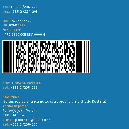
Tel.:
+385 21/205-205
Fax.:
+385 21/224-201
OIB:
08727843572
MB:
02580993
Žiro - IBAN:
HR79 2390 0011 8181 0000 4
PORTA GRADA KAŠTELA
Tel.:
+385 21/205-265
PISARNICA
(šalter; rad sa strankama za sva upravna tijela Grada Kaštela)
Radno vrijeme:
Ponedjeljak – Petak
8.00 – 14.00 sati
E-mail:
pisarnica@kastela.hr
Tel.:
+385 21/205-230