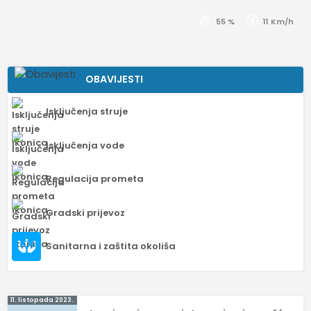
55 %
11 Km/h
OBAVIJESTI
Isključenja struje
Isključenja vode
Regulacija prometa
Gradski prijevoz
Sanitarna i zaštita okoliša
Navigacija
11. listopada 2023.