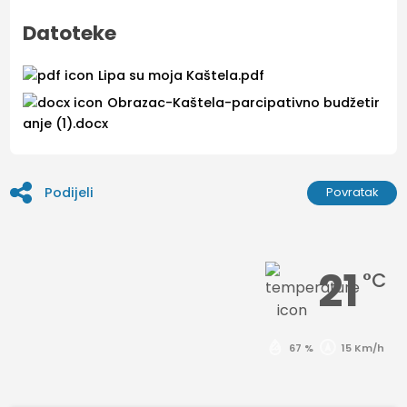
Datoteke
Lipa su moja Kaštela.pdf
Obrazac-Kaštela-parcipativno budžetir
anje (1).docx
Podijeli
Povratak
21
°C
67 %
15 Km/h