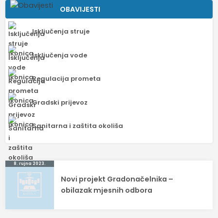
OBAVIJESTI
Isključenja struje
Isključenja vode
Regulacija prometa
Gradski prijevoz
Sanitarna i zaštita okoliša
Navigacija
8. rujna 2023.
Novi projekt Gradonačelnika –
objava
obilazak mjesnih odbora