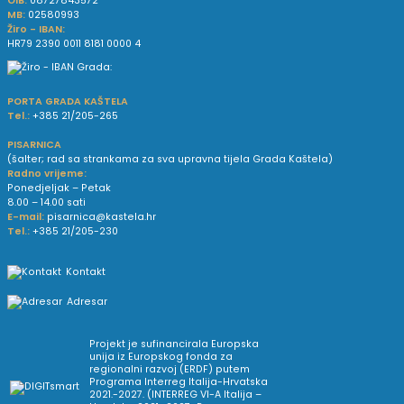
OIB:
08727843572
MB:
02580993
Žiro - IBAN:
HR79 2390 0011 8181 0000 4
PORTA GRADA KAŠTELA
Tel.:
+385 21/205-265
PISARNICA
(šalter; rad sa strankama za sva upravna tijela Grada Kaštela)
Radno vrijeme:
Ponedjeljak – Petak
8.00 – 14.00 sati
E-mail:
pisarnica@kastela.hr
Tel.:
+385 21/205-230
Kontakt
Adresar
Projekt je sufinancirala Europska
unija iz Europskog fonda za
regionalni razvoj (ERDF) putem
Programa Interreg Italija-Hrvatska
2021.-2027. (INTERREG VI-A Italija –