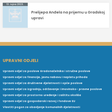
13. rujna 2023.
Prelijepa Anđela na prijemu u Gradskoj
upravi
UPRAVNI ODJELI
Upravni odjel za poslove Gradonačelnika i stručne poslove
Upravni odjel za financije, javnu nabavu i naplatu prihoda
Upravni odjel za društvene djelatnosti i opće poslove
Upravni odjel za izgradnju, održavanje i imovinsko- pravne poslove
Upravni odjel za prostorno uređenje i zaštitu okoliša
Upravni odjel za gospodarski razvoj i fondove EU
Vlastiti pogon za obavljanje komunalnih djelatnosti