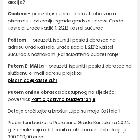
akcije?
Osobno
– preuzeti, ispuniti i dostaviti obrazac u
pisarnicu u prizemlju zgrade gradske uprave Grada
Kaštela, Braće Radić 1, 21212 Kaštel Sućurac
Poštom
– preuzeti, ispuniti i poslati obrazac na
adresu Grad Kaštela, Braće Radić 1, 21212 Kaštel
Sućurac s naznakom „Participativno budžetiranje“
Putem E-MAILa –
preuzeti, ispuniti i poslati obrazac na
službenu e-mail adresu projekta:
pisarnica@kastela.hr
Putem online obrasca
dostupnog na sljedećoj
poveznici:
Participativno budžetiranje
Detalje pročitajte u brošuri „Lipa su moja Kaštela“!
Predviđeni budžet u Proračunu Grada Kaštela za 2024.
g. za realizaciju odabranih malih komunalnih akcija je
300.000,00 eura.