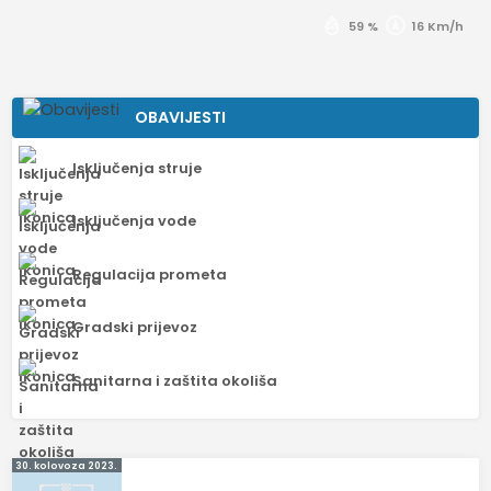
59 %
16 Km/h
OBAVIJESTI
Isključenja struje
Isključenja vode
Regulacija prometa
Gradski prijevoz
Sanitarna i zaštita okoliša
Navigacija
30. kolovoza 2023.