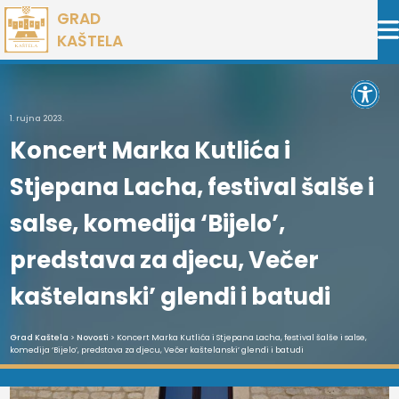
Preskoči
GRAD
na
KAŠTELA
sadržaj
Open 
1. rujna 2023.
Koncert Marka Kutlića i
Stjepana Lacha, festival šalše i
salse, komedija ‘Bijelo’,
predstava za djecu, Večer
kaštelanski’ glendi i batudi
Grad Kaštela
>
Novosti
> Koncert Marka Kutlića i Stjepana Lacha, festival šalše i salse,
komedija ‘Bijelo’, predstava za djecu, Večer kaštelanski’ glendi i batudi