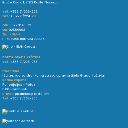
Braće Radić 1, 21212 Kaštel Sućurac
Tel.:
+385 21/205-205
Fax.:
+385 21/224-201
OIB:
08727843572
MB:
02580993
Žiro - IBAN:
HR79 2390 0011 8181 0000 4
PORTA GRADA KAŠTELA
Tel.:
+385 21/205-265
PISARNICA
(šalter; rad sa strankama za sva upravna tijela Grada Kaštela)
Radno vrijeme:
Ponedjeljak – Petak
8.00 – 14.00 sati
E-mail:
pisarnica@kastela.hr
Tel.:
+385 21/205-230
Kontakt
Adresar