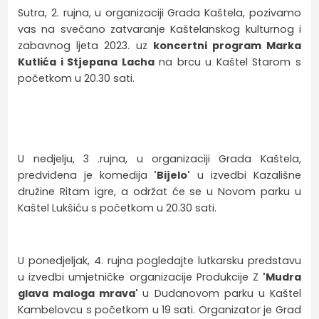
Sutra, 2. rujna, u organizaciji Grada Kaštela, pozivamo
vas na svečano zatvaranje Kaštelanskog kulturnog i
zabavnog ljeta 2023. uz
koncertni program Marka
Kutlića i Stjepana Lacha
na brcu u Kaštel Starom s
početkom u 20.30 sati.
U nedjelju, 3 .rujna, u organizaciji Grada Kaštela,
predviđena je komedija
'Bijelo'
u izvedbi Kazališne
družine Ritam igre, a održat će se u Novom parku u
Kaštel Lukšiću s početkom u 20.30 sati.
U ponedjeljak, 4. rujna pogledajte lutkarsku predstavu
u izvedbi umjetničke organizacije Produkcije Z
'Mudra
glava maloga mrava'
u Dudanovom parku u Kaštel
Kambelovcu s početkom u 19 sati. Organizator je Grad