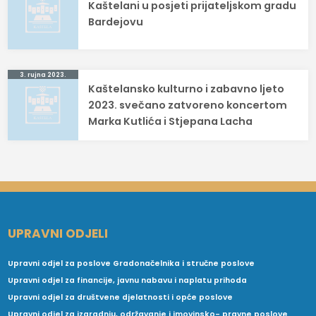
Kaštelani u posjeti prijateljskom gradu
objava
Bardejovu
3. rujna 2023.
Kaštelansko kulturno i zabavno ljeto
2023. svečano zatvoreno koncertom
Marka Kutlića i Stjepana Lacha
UPRAVNI ODJELI
Upravni odjel za poslove Gradonačelnika i stručne poslove
Upravni odjel za financije, javnu nabavu i naplatu prihoda
Upravni odjel za društvene djelatnosti i opće poslove
Upravni odjel za izgradnju, održavanje i imovinsko- pravne poslove