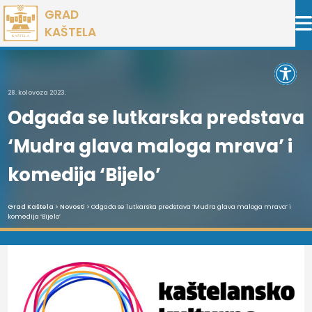
Preskoči
GRAD
na
KAŠTELA
sadržaj
Open 
28. kolovoza 2023.
Odgađa se lutkarska predstava
‘Mudra glava maloga mrava’ i
komedija ‘Bijelo’
Grad Kaštela
>
Novosti
> Odgađa se lutkarska predstava ‘Mudra glava maloga mrava’ i
komedija ‘Bijelo’