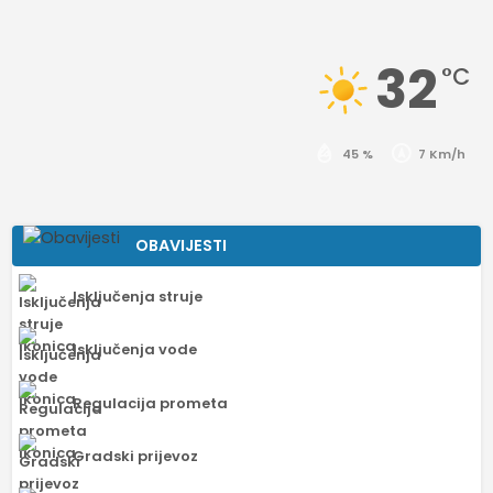
32
°C
45 %
7 Km/h
OBAVIJESTI
Isključenja struje
Isključenja vode
Regulacija prometa
Gradski prijevoz