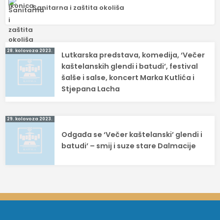
Sanitarna i zaštita okoliša
Navigacija
28. kolovoza 2023.
Lutkarska predstava, komedija, ‘Večer
objava
kaštelanskih glendi i batudi’, festival
šalše i salse, koncert Marka Kutlića i
Stjepana Lacha
29. kolovoza 2023.
Odgađa se ‘Večer kaštelanski’ glendi i
batudi’ – smij i suze stare Dalmacije