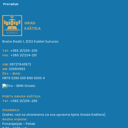
Proračun
GRAD
KAŠTELA
Braće Radić 1, 21212 Kaštel Sućurac
Tel.:
+385 21/205-205
Fax.:
+385 21/224-201
OIB:
08727843572
MB:
02580993
Žiro - IBAN:
HR79 2390 0011 8181 0000 4
PORTA GRADA KAŠTELA
Tel.:
+385 21/205-265
PISARNICA
(šalter; rad sa strankama za sva upravna tijela Grada Kaštela)
Radno vrijeme:
Ponedjeljak – Petak