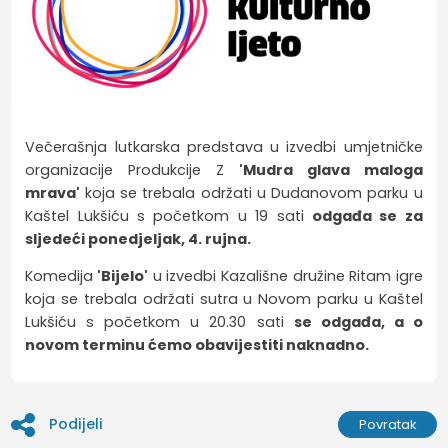
Večerašnja lutkarska predstava u izvedbi umjetničke
organizacije Produkcije Z
'Mudra glava maloga
mrava'
koja se trebala održati
u Dudanovom parku u
Kaštel Lukšiću s početkom u 19 sati
odgađa se za
sljedeći ponedjeljak, 4. rujna.
Komedija
'Bijelo'
u izvedbi Kazališne družine Ritam igre
koja se trebala održati sutra u Novom parku u Kaštel
Lukšiću s početkom u 20.30 sati
se odgađa, a o
novom terminu ćemo obavijestiti naknadno.
Podijeli
Povratak