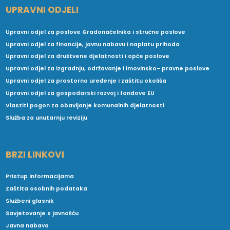
UPRAVNI ODJELI
Upravni odjel za poslove Gradonačelnika i stručne poslove
Upravni odjel za financije, javnu nabavu i naplatu prihoda
Upravni odjel za društvene djelatnosti i opće poslove
Upravni odjel za izgradnju, održavanje i imovinsko- pravne poslove
Upravni odjel za prostorno uređenje i zaštitu okoliša
Upravni odjel za gospodarski razvoj i fondove EU
Vlastiti pogon za obavljanje komunalnih djelatnosti
Služba za unutarnju reviziju
BRZI LINKOVI
Pristup informacijama
Zaštita osobnih podataka
Službeni glasnik
Savjetovanje s javnošću
Javna nabava