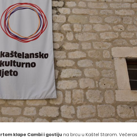
rtom klape Cambi i gostiju
na brcu u Kaštel Starom. Večeras,