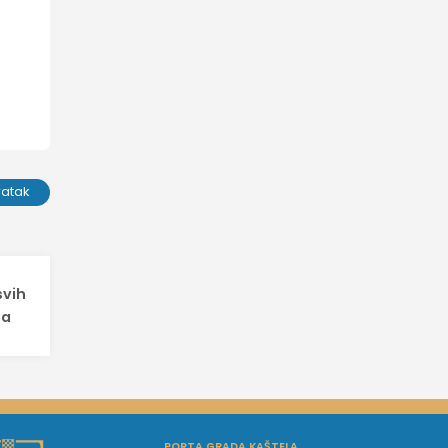
ratak
svih
ma
PORTA GRADA KAŠTELA