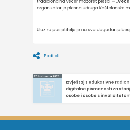
tradicionalna večer mažoret plesa
– „Veče
organizator je plesna udruga Kaštelanske ma
Ulaz za posjetitelje je na sva događanja bes
Podijeli
Navigacija
17. kolovoza 2023.
Izvještaj s edukativne radion
objava
digitalne pismenosti za stari
osobe i osobe s invaliditeto