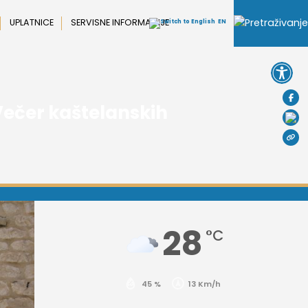
UPLATNICE
SERVISNE INFORMACIJE
EN
Open 
‘Večer kaštelanskih
28
°C
45 %
13 Km/h