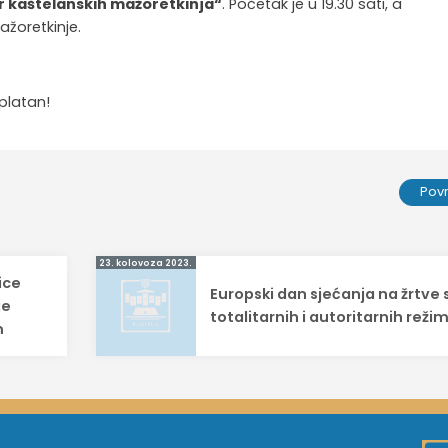
r kaštelanskih mažoretkinja“
. Početak je u 19.30 sati, a
žoretkinje.
platan!
Pov
23. kolovoza 2023.
ice
Europski dan sjećanja na žrtve 
je
totalitarnih i autoritarnih reži
m