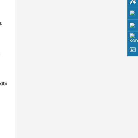
,
u
edbi