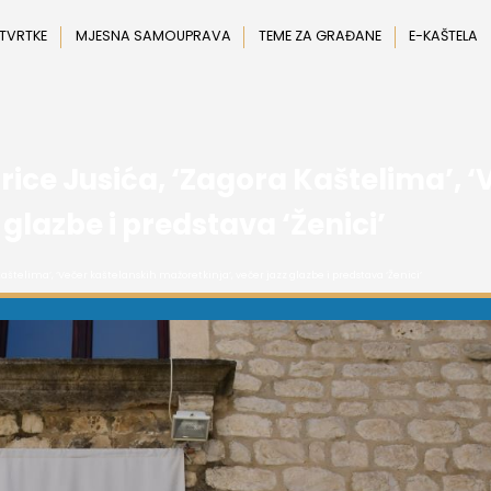
 TVRTKE
MJESNA SAMOUPRAVA
TEME ZA GRAĐANE
E-KAŠTELA
rice Jusića, ‘Zagora Kaštelima’, 
 glazbe i predstava ‘Ženici’
Kaštelima’, ‘Večer kaštelanskih mažoretkinja’, večer jazz glazbe i predstava ‘Ženici’