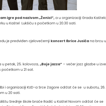
tam igre pod nazivom „Ženici“,
a u organizaciji Grada Kaštela
rku u Kaštel Lukšiću s početkom u 20.30 sati.
jedu je predviđen cjelovečernji
koncert Ibrice Jusića
na brcu 
a u petak, 25. kolovoza,
„Boje jazza“
– večer jazz glazbe u izv
 s početkom u 21 sat.
bi i organizaciji KUD-a Srce Zagore održat će se u subotu, 26.
m u 20 sati.
igralištu Srednje škole braće Radić u Kaštel Novom održat će se