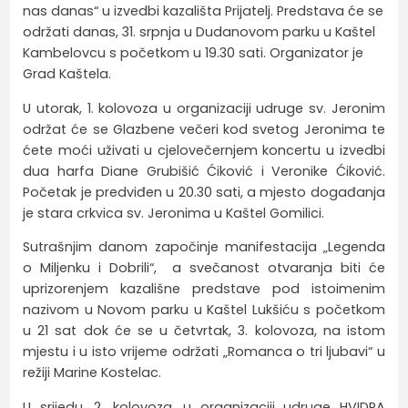
nas danas“ u izvedbi kazališta Prijatelj. Predstava će se
održati danas, 31. srpnja u Dudanovom parku u Kaštel
Kambelovcu s početkom u 19.30 sati. Organizator je
Grad Kaštela.
U utorak, 1. kolovoza u organizaciji udruge sv. Jeronim
održat će se Glazbene večeri kod svetog Jeronima te
ćete moći uživati u cjelovečernjem koncertu u izvedbi
dua harfa Diane Grubišić Ćiković i Veronike Ćiković.
Početak je predviđen u 20.30 sati, a mjesto događanja
je stara crkvica sv. Jeronima u Kaštel Gomilici.
Sutrašnjim danom započinje manifestacija „Legenda
o Miljenku i Dobrili“, a svečanost otvaranja biti će
uprizorenjem kazališne predstave pod istoimenim
nazivom u Novom parku u Kaštel Lukšiću s početkom
u 21 sat dok će se u četvrtak, 3. kolovoza, na istom
mjestu i u isto vrijeme održati „Romanca o tri ljubavi“ u
režiji Marine Kostelac.
U srijedu, 2. kolovoza, u organizaciji udruge HVIDRA