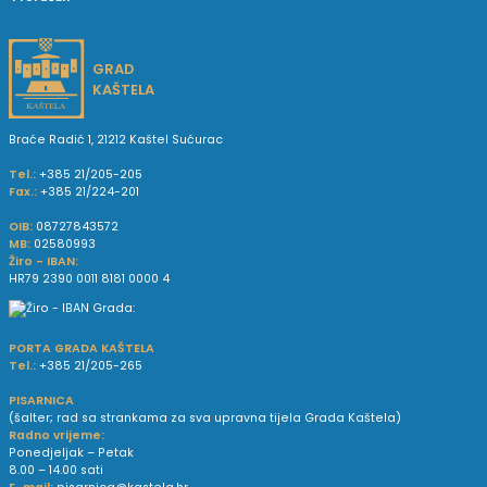
GRAD
KAŠTELA
Braće Radić 1, 21212 Kaštel Sućurac
Tel.:
+385 21/205-205
Fax.:
+385 21/224-201
OIB:
08727843572
MB:
02580993
Žiro - IBAN:
HR79 2390 0011 8181 0000 4
PORTA GRADA KAŠTELA
Tel.:
+385 21/205-265
PISARNICA
(šalter; rad sa strankama za sva upravna tijela Grada Kaštela)
Radno vrijeme:
Ponedjeljak – Petak
8.00 – 14.00 sati