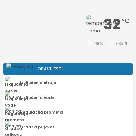
32
°C
45 %
7 Km/h
OBAVIJESTI
Isključenja struje
Isključenja vode
Regulacija prometa
Gradski prijevoz