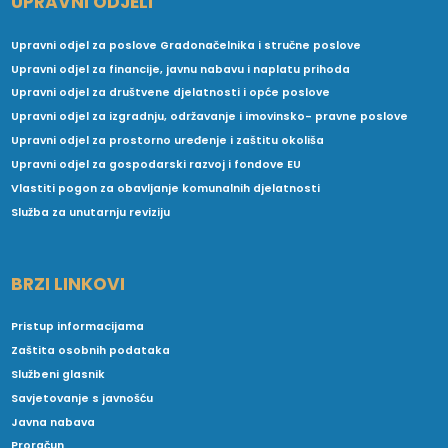
UPRAVNI ODJELI
Upravni odjel za poslove Gradonačelnika i stručne poslove
Upravni odjel za financije, javnu nabavu i naplatu prihoda
Upravni odjel za društvene djelatnosti i opće poslove
Upravni odjel za izgradnju, održavanje i imovinsko- pravne poslove
Upravni odjel za prostorno uređenje i zaštitu okoliša
Upravni odjel za gospodarski razvoj i fondove EU
Vlastiti pogon za obavljanje komunalnih djelatnosti
Služba za unutarnju reviziju
BRZI LINKOVI
Pristup informacijama
Zaštita osobnih podataka
Službeni glasnik
Savjetovanje s javnošću
Javna nabava
Proračun