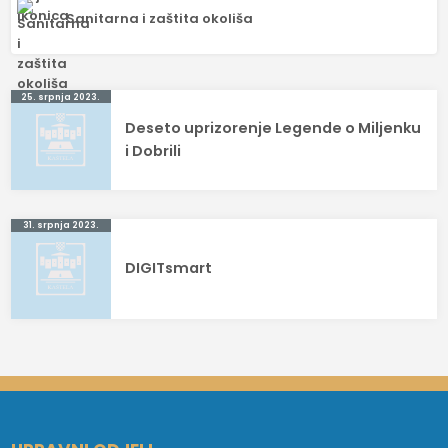
Sanitarna i zaštita okoliša
Navigacija
25. srpnja 2023.
Deseto uprizorenje Legende o Miljenku
objava
i Dobrili
31. srpnja 2023.
DIGITsmart