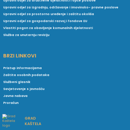
Upravni odjel za društvene djelatnosti i opće poslove
Upravni odjel za izgradnju, održavanje i imovinsko- pravne poslove
Upravni odjel za prostorno uređenje i zaštitu okoliša
Upravni odjel za gospodarski razvoj i fondove EU
Vlastiti pogon za obavljanje komunalnih djelatnosti
Služba za unutarnju reviziju
BRZI LINKOVI
Pristup informacijama
Zaštita osobnih podataka
Službeni glasnik
Savjetovanje s javnošću
Javna nabava
Proračun
GRAD
KAŠTELA