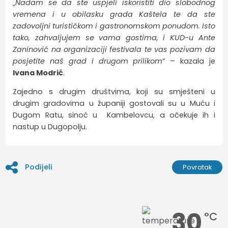
„
Nadam se da ste uspjeli iskoristiti dio slobodnog
vremena i u obilasku grada Kaštela te da ste
zadovoljni turističkom i gastronomskom ponudom. Isto
tako, zahvaljujem se vama gostima, i KUD-u Ante
Zaninović na organizaciji festivala te vas pozivam da
posjetite naš grad i drugom prilikom
“ – kazala je
Ivana Modrić
.
Zajedno s drugim društvima, koji su smješteni u
drugim gradovima u županiji gostovali su u Muću i
Dugom Ratu, sinoć u Kambelovcu, a očekuje ih i
nastup u Dugopolju.
Podijeli
Povratak
30
°C