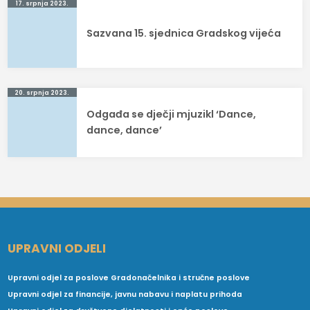
Navigacija
17. srpnja 2023.
objava
Sazvana 15. sjednica Gradskog vijeća
20. srpnja 2023.
Odgađa se dječji mjuzikl ‘Dance,
dance, dance’
UPRAVNI ODJELI
Upravni odjel za poslove Gradonačelnika i stručne poslove
Upravni odjel za financije, javnu nabavu i naplatu prihoda