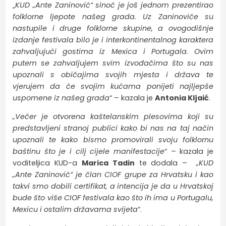
„
KUD „Ante Zaninović“ sinoć je još jednom prezentirao
folklorne ljepote našeg grada. Uz Zaninoviće su
nastupile i druge folklorne skupine, a ovogodišnje
izdanje festivala bilo je i interkontinentalnog karaktera
zahvaljujući gostima iz Mexica i Portugala. Ovim
putem se zahvaljujem svim izvođačima što su nas
upoznali s običajima svojih mjesta i država te
vjerujem da će svojim kućama ponijeti najljepše
uspomene iz našeg grada
“ – kazala je
Antonia Kljaić
.
„Večer je otvorena kaštelanskim plesovima koji su
predstavljeni stranoj publici kako bi nas na taj način
upoznali te kako bismo promovirali svoju folklornu
baštinu što je i cilj cijele manifestacije
“ – kazala je
voditeljica KUD-a
Marica Tadin
te dodala –
„KUD
„Ante Zaninović“ je član CIOF grupe za Hrvatsku i kao
takvi smo dobili certifikat, a intencija je da u Hrvatskoj
bude što više CIOF festivala kao što ih ima u Portugalu,
Mexicu i ostalim državama svijeta
“.