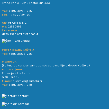
Braće Radić 1, 21212 Kaštel Sućurac
Tel.:
+385 21/205-205
Fax.:
+385 21/224-201
OIB:
08727843572
MB:
02580993
Žiro - IBAN:
HR79 2390 0011 8181 0000 4
PORTA GRADA KAŠTELA
Tel.:
+385 21/205-265
PISARNICA
(šalter; rad sa strankama za sva upravna tijela Grada Kaštela)
Radno vrijeme:
Ponedjeljak – Petak
8.00 – 14.00 sati
E-mail:
pisarnica@kastela.hr
Tel.:
+385 21/205-230
Kontakt
Adresar