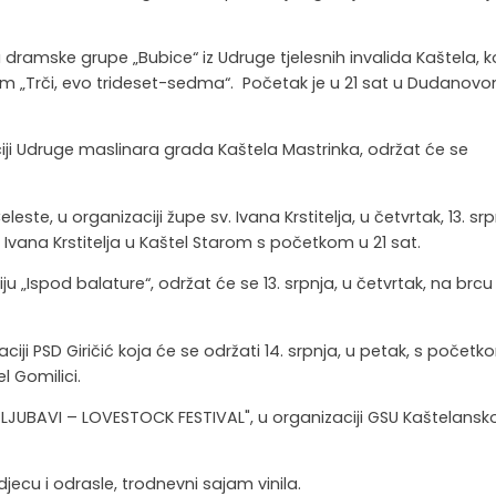
vu dramske grupe „Bubice“ iz Udruge tjelesnih invalida Kaštela, k
m „Trči, evo trideset-sedma“. Početak je u 21 sat u Dudanov
ciji Udruge maslinara grada Kaštela Mastrinka, održat će se
, u organizaciji župe sv. Ivana Krstitelja, u četvrtak, 13. srp
 Ivana Krstitelja u Kaštel Starom s početkom u 21 sat.
u „Ispod balature“, održat će se 13. srpnja, u četvrtak, na brcu
ciji PSD Giričić koja će se održati 14. srpnja, u petak, s početk
l Gomilici.
 LJUBAVI – LOVESTOCK FESTIVAL", u organizaciji GSU Kaštelansk
jecu i odrasle, trodnevni sajam vinila.