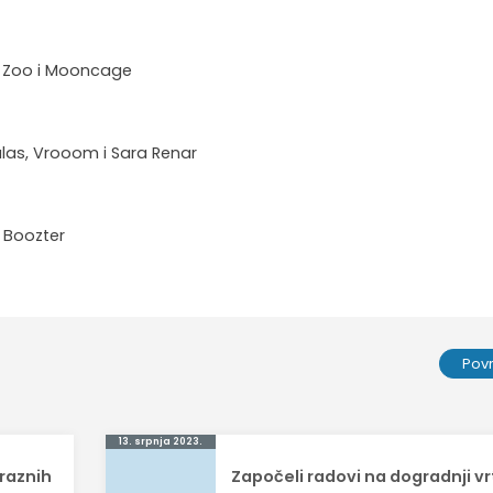
nd Zoo i Mooncage
ulas, Vrooom i Sara Renar
i Boozter
Pov
13. srpnja 2023.
araznih
Započeli radovi na dogradnji vr