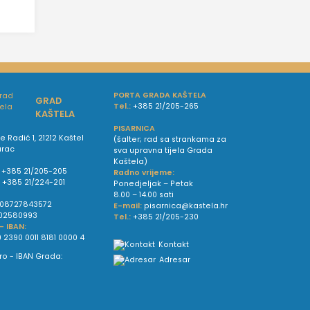
PORTA GRADA KAŠTELA
GRAD
Tel.:
+385 21/205-265
KAŠTELA
PISARNICA
e Radić 1, 21212 Kaštel
(šalter; rad sa strankama za
urac
sva upravna tijela Grada
Kaštela)
+385 21/205-205
Radno vrijeme:
:
+385 21/224-201
Ponedjeljak – Petak
8.00 – 14.00 sati
08727843572
E-mail:
pisarnica@kastela.hr
02580993
Tel.:
+385 21/205-230
 - IBAN:
 2390 0011 8181 0000 4
Kontakt
Adresar