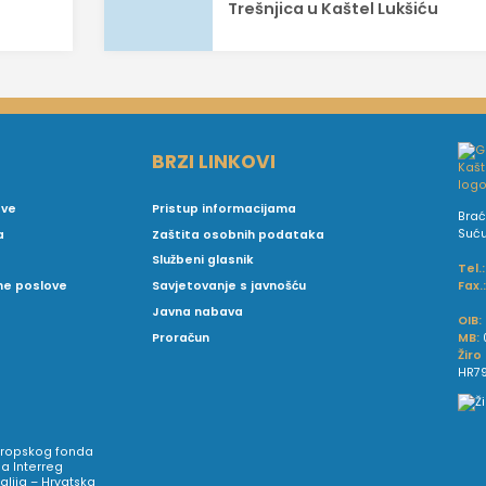
Trešnjica u Kaštel Lukšiću
BRZI LINKOVI
ove
Pristup informacijama
Brać
Suć
a
Zaštita osobnih podataka
Službeni glasnik
Tel.:
Fax.
vne poslove
Savjetovanje s javnošću
Javna nabava
OIB:
MB:
Proračun
Žiro
HR79
Europskog fonda
a Interreg
talija – Hrvatska