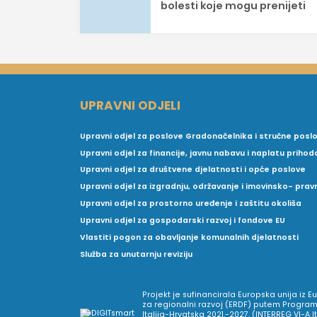
bolesti koje mogu prenijeti
UPRAVNI ODJELI
Upravni odjel za poslove Gradonačelnika i stručne posl
Upravni odjel za financije, javnu nabavu i naplatu prihod
Upravni odjel za društvene djelatnosti i opće poslove
Upravni odjel za izgradnju, održavanje i imovinsko- pra
Upravni odjel za prostorno uređenje i zaštitu okoliša
Upravni odjel za gospodarski razvoj i fondove EU
Vlastiti pogon za obavljanje komunalnih djelatnosti
Služba za unutarnju reviziju
Projekt je sufinancirala Europska unija iz 
za regionalni razvoj (ERDF) putem Program
Italija-Hrvatska 2021.-2027. (INTERREG VI-A I