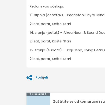
Redom vas očekuju:
13. srpnja (četvrtak) – Peacefool Snyte, Mi
21 sat, porat, Kaštel Stari
14. srpnja (petak) – Alkea Neon & Sound Do
21 sat, porat, Kaštel Stari
15. srpnja (subota) – Koji Bend, Flying Head 
21 sat, porat, Kaštel Stari
Podijeli
Navigacija
9. srpnja 2023.
Zaštitite se od komaraca i z
objava