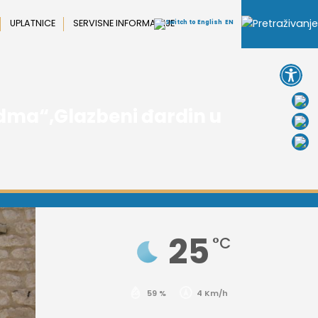
UPLATNICE
SERVISNE INFORMACIJE
EN
Open 
edma“,Glazbeni đardin u
25
°C
59 %
4 Km/h