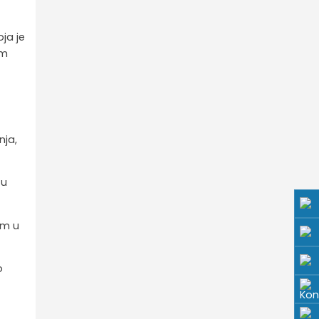
oja je
om
nja,
 u
om u
o