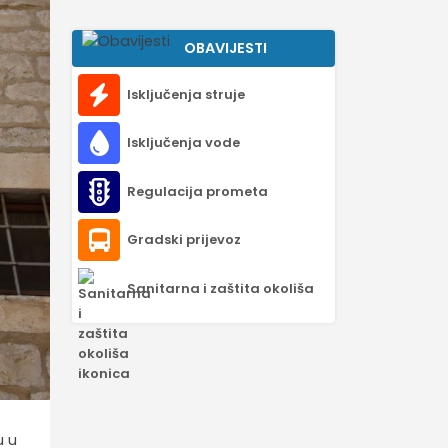
OBAVIJESTI
Isključenja struje
Isključenja vode
Regulacija prometa
Gradski prijevoz
Sanitarna i zaštita okoliša
u u