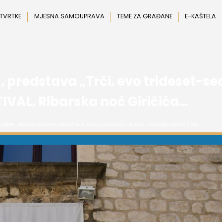
 TVRTKE
MJESNA SAMOUPRAVA
TEME ZA GRAĐANE
E-KAŠTELA
, predstava „Trči, evo trideset-s
IVAL, Ribarska noć Giričića…
 trideset-sedma“,Glazbeni đardin u Rušincu, LOVESTOCK FESTIVAL, Ribarska noć Giričića…