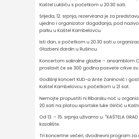
Kaštel Lukšiću s početkom u 20.30 sati.
Srijeda, 12. srpnja, rezervirana je za predsta
ujedno i organizator događanja, pod nazivo
parku u Kaštel Kambelovcu.
Isti dan, s početkom u 20.30 sati u organiza
Glazbeni đardin u Rušincu.
Koncertom sakralne glazbe – ansamblom Celeste
proslavit će se 300 godina posvete crkve sv.
Godišnji koncert KUD-a Ante Zaninović i gostij
Kaštel Kambelovcu s početkom u 21 sat.
Nemojte propustiti ni Ribarsku noć u organiza
20 sati na platou sportske luke Giričić u Kašte
Od 13. – 15. srpnja uživamo u "KAŠTELA GRAD
kazalište.
Tri koncertne večeri, dvodnevni program za d