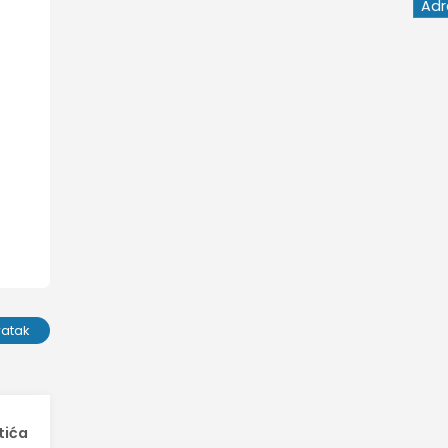
ratak
tića