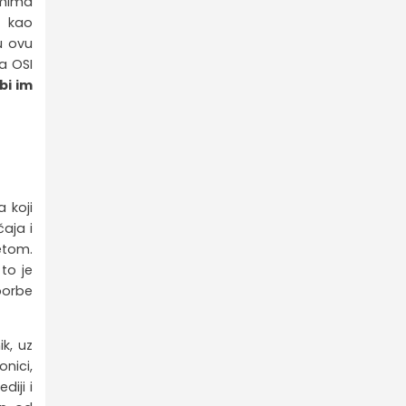
mima
e kao
u ovu
a OSI
 bi im
a koji
čaja i
etom.
to je
borbe
k, uz
onici,
diji i