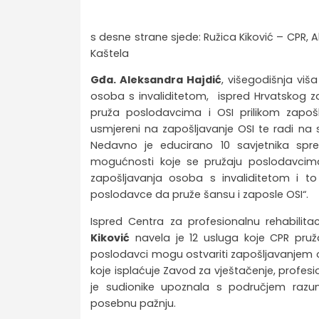
s desne strane sjede: Ružica Kiković – CPR, A
Kaštela
Gđa. Aleksandra Hajdić
, višegodišnja viš
osoba s invaliditetom, ispred Hrvatskog z
pruža poslodavcima i OSI prilikom zapošl
usmjereni na zapošljavanje OSI te radi na s
Nedavno je educirano 10 savjetnika spr
mogućnosti koje se pružaju poslodavcima
zapošljavanja osoba s invaliditetom i t
poslodavce da pruže šansu i zaposle OSI“.
Ispred Centra za profesionalnu rehabilita
Kiković
navela je 12 usluga koje CPR pruža
poslodavci mogu ostvariti zapošljavanjem os
koje isplaćuje Zavod za vještačenje, profesi
je sudionike upoznala s područjem razum
posebnu pažnju.