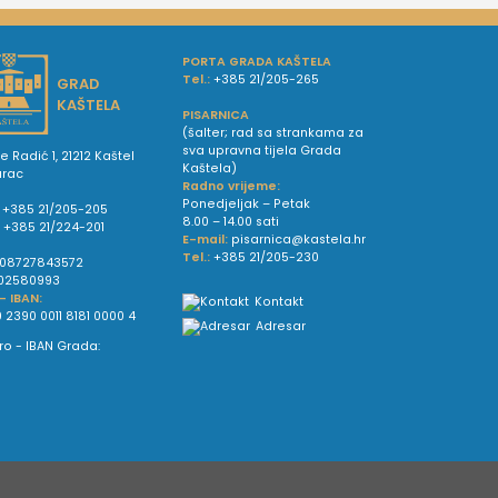
PORTA GRADA KAŠTELA
Tel.:
+385 21/205-265
GRAD
KAŠTELA
PISARNICA
(šalter; rad sa strankama za
sva upravna tijela Grada
e Radić 1, 21212 Kaštel
Kaštela)
urac
Radno vrijeme:
Ponedjeljak – Petak
+385 21/205-205
8.00 – 14.00 sati
:
+385 21/224-201
E-mail:
pisarnica@kastela.hr
Tel.:
+385 21/205-230
08727843572
02580993
 - IBAN:
Kontakt
 2390 0011 8181 0000 4
Adresar