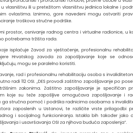
izvanproračunski i proračunski fondovi, pravne osobe u vlasn
u vlasništvu ili u pretežitom vlasništvu jedinica lokalne i po
im ovlastima. Iznimno, gore navedeni mogu ostvariti pra
ciranje troškova stručne podrške.
vni prostor, osnivanje radnog centra i virtualne radionice, u k
no potrebama tržišta rada.
oje isplaćuje Zavod za vještačenje, profesionalnu rehabilitac
 mjere Hrvatskog zavoda za zapošljavanje koje se odno
ljučuju, mogu se paralelno koristiti.
vanje, rad i profesionalnu rehabilitaciju osoba s invaliditeto
trenutno radi 112 OSI. „DES provodi zaštitno zapošljavanje po po
ržišnim zakonima. Zaštitno zapošljavanje je specifičan pr
tom koje su teže zapošljive omogućava zapošljavanje i r
ira ga stručna pomoć i podrška radnicima osobama s invalidi
ktora zaposlenih u Ustanovi, te različite vrste prilagodbi 
nog i socijalnog funkcioniranja. Istakla bih također jako 
ljavanja i usavršavanja OSI za njihova buduća zaposlenja“.