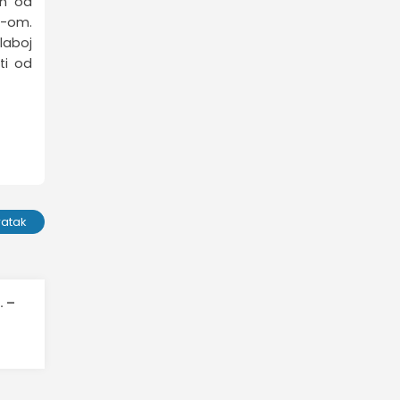
an od
Z-om.
laboj
ti od
ratak
. –