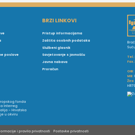
BRZI LINKOVI
ove
Pristup informacijama
a
Zaštita osobnih podataka
Brać
Suć
Službeni glasnik
vne poslove
Savjetovanje s javnošću
Tel.:
Fax.
Javna nabava
Proračun
OIB:
MB:
Žiro
HR79
Europskog fonda
a Interreg
talija – Hrvatska
e u okviru
ormacije i pravila privatnosti
Postavke privatnosti