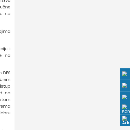
ištvu
dručne
vo na
ojima
iju i
se na
m DES
sebnim
istup
ad na
tetom
prema
dobru