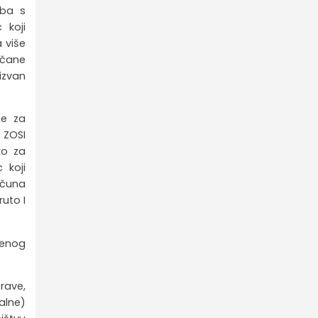
oba s
 koji
 više
včane
izvan
.
je za
 ZOSI
ko za
 koji
ačuna
uto I
ćenog
rave,
nalne)