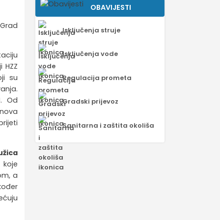
OBAVIJESTI
– Grad
Isključenja struje
Isključenja vode
aciju
i HZZ
ji su
Regulacija prometa
anja.
I. Od
Gradski prijevoz
 nova
ijeti
Sanitarna i zaštita okoliša
užica
 koje
om, a
kođer
ećuju