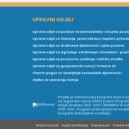
UPRAVNI ODJELI
Upravni odjel za poslove Gradonačelnika i stručne posl
Upravni odjel za financije, javnu nabavu i naplatu prihod
Upravni odjel za društvene djelatnosti i opće poslove
Upravni odjel za izgradnju, održavanje i imovinsko- pra
Upravni odjel za prostorno uređenje i zaštitu okoliša
Upravni odjel za gospodarski razvoj i fondove EU
Vlastiti pogon za obavljanje komunalnih djelatnosti
Služba za unutarnju reviziju
Projekt je sufinancirala Europska unija iz 
za regionalni razvoj (ERDF) putem Program
Italija-Hrvatska 2021.-2027. (INTERREG VI-A I
2021.-2027., Program prekogranične suradnj
Europske teritorijalne suradnje).
Arhiva novosti
Uvjeti korištenja
Impressum
Pravne inf