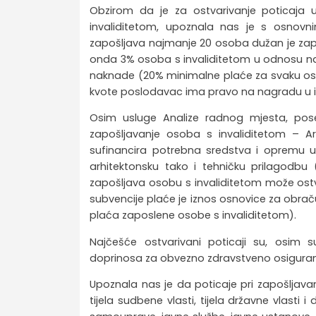
Obzirom da je za ostvarivanje poticaja
invaliditetom, upoznala nas je s osnovn
zapošljava najmanje 20 osoba dužan je zapos
onda 3% osoba s invaliditetom u odnosu na 
naknade (20% minimalne plaće za svaku osobu
kvote poslodavac ima pravo na nagradu u iz
Osim usluge Analize radnog mjesta, pose
zapošljavanje osoba s invaliditetom – A
sufinancira potrebna sredstva i opremu 
arhitektonsku tako i tehničku prilagodbu
zapošljava osobu s invaliditetom može ostv
subvencije plaće je iznos osnovice za obrač
plaća zaposlene osobe s invaliditetom).
Najčešće ostvarivani poticaji su, osim s
doprinosa za obvezno zdravstveno osiguran
Upoznala nas je da poticaje pri zapošljavan
tijela sudbene vlasti, tijela državne vlasti i