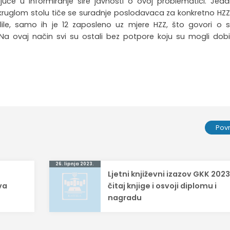
ključe u informiranje šire javnosti o ovoj problematici. Jed
 okruglom stolu tiče se suradnje poslodavaca za konkretno HZ
ile, samo ih je 12 zaposleno uz mjere HZZ, što govori o s
 Na ovaj način svi su ostali bez potpore koju su mogli dobi
Pov
26. lipnja 2023.
Ljetni književni izazov GKK 2023
va
čitaj knjige i osvoji diplomu i
nagradu