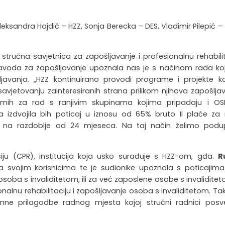
leksandra Hajdić – HZZ, Sonja Berecka – DES, Vladimir Pilepić 
a stručna savjetnica za zapošljavanje i profesionalnu rehabilit
avoda za zapošljavanje upoznala nas je s načinom rada koj
javanja. „HZZ kontinuirano provodi programe i projekte ko
avjetovanju zainteresiranih strana prilikom njihova zapošljav
emih za rad s ranjivim skupinama kojima pripadaju i OS
 izdvojila bih poticaj u iznosu od 65% bruto II plaće za
o na razdoblje od 24 mjeseca. Na taj način želimo podupr
ciju (CPR), institucija koja usko surađuje s HZZ-om, gđa.
R
 svojim korisnicima te je sudionike upoznala s poticajima
oba s invaliditetom, ili za već zaposlene osobe s invaliditet
onalnu rehabilitaciju i zapošljavanje osoba s invaliditetom. Ta
ne prilagodbe radnog mjesta kojoj stručni radnici posv