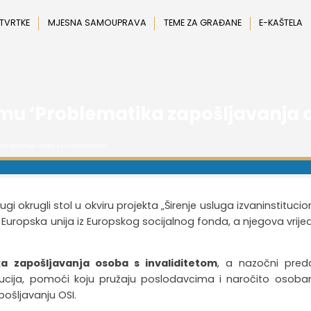
 TVRTKE
MJESNA SAMOUPRAVA
TEME ZA GRAĐANE
E-KAŠTELA
emu ‘Problematika zapošljavanja o
ošljavanja osoba s invaliditetom’
ugi okrugli stol u okviru projekta „Širenje usluga izvaninstituci
la Europska unija iz Europskog socijalnog fonda, a njegova vrij
a zapošljavanja osoba s invaliditetom
, a nazočni pred
itucija, pomoći koju pružaju poslodavcima i naročito osob
pošljavanju OSI.