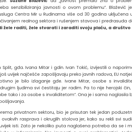
 gđe.
Suzane Blažević
da „javnost premalo zna o proble
reba senzibiliziranja javnosti o ovom problemu“. Blažević j
skih usluga Centra Mir u Rudinama više od 30 godina uključena 
jučivanjem realnog sektora i rušenjem stavova i predrasuda d
di žele raditi, žele stvarati i zaraditi svoju plaću, a društvo
Split, gđa. Ivana Mitar i gdin. Ivan Tokić, izvijestili o naporim
još uvijek najčešće zapošljavaju preko javnih radova, EU natje
ivno je bilo izlaganje gđe. Ivane Mitar, osobe s invalidit
ugim ljudima svi čestitaju jer radim. Pa to nije herojski čin, 
e tako i za osobe s invaliditetom“. Ona je i sama naglasila 
pošljavanja.
prema privatnom sektoru, bio je prisutan tek jedan poduzetni
 ovakvih rasprava i okruglih stolova jer, kako su rekli svi sudi
 uvijek isti. Zato je nekoliko puta naglašena potreba da se i me