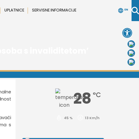
UPLATNICE
SERVISNE INFORMACIJE
EN
Open 
soba s invaliditetom’
28
onalne
°C
ednost
avači
45 %
13 Km/h
ama s