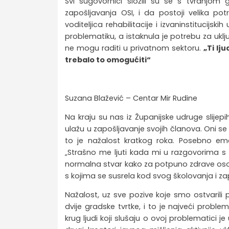
Svi sugovornici složili su se s tvrdnjom
zapošljavanja OSI, i da postoji velika pot
voditeljica rehabilitacije i izvaninstitucij
problematiku, a istaknula je potrebu za ukl
ne mogu raditi u privatnom sektoru.
„Ti lju
trebalo to omogućiti“
Suzana Blažević – Centar Mir Rudine
Na kraju su nas iz Županijske udruge slijepih 
ulažu u zapošljavanje svojih članova. Oni se 
to je nažalost kratkog roka. Posebno emot
„Strašno me ljuti kada mi u razgovorima s dr
normalna stvar kako za potpuno zdrave osob
s kojima se susrela kod svog školovanja i za
Nažalost, uz sve pozive koje smo ostvarili 
dvije gradske tvrtke, i to je najveći problem
krug ljudi koji slušaju o ovoj problematici je