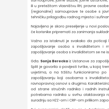
samouprave, javne službe, javne ustanove, 
ili u pretežitom vlasništvu RH, pravne osobe 
(regionalne) samouprave te osobe s javn
tehničku prilagodbu radnog mjesta i sufinan
Najavljeno je skoro preseljenje u novi poslo
će korisnike pripremati za zanimanja suklad
Važno za istaknuti je svakako da poticaji k
zapošljavanje osoba s invaliditetom i
zapošljavanje osoba s invaliditetom se ne isk
Gđa.
Sonja Berecka
iz Ustanove za zapošlja
Split je govorila o povijesti tvrtke, u kojoj 
uvjetima, a na tržištu funkcioniramo po t
zapošljavanju koji osobama s invalidite
ravnopravnoj osnovi s drugima. Karakteriz
od strane stručnih radnika i radnih instru
potrebama radnika u svrhu olakšavanja rad
suradnju sa HZZ-om i CRP-om prilikom zapoš