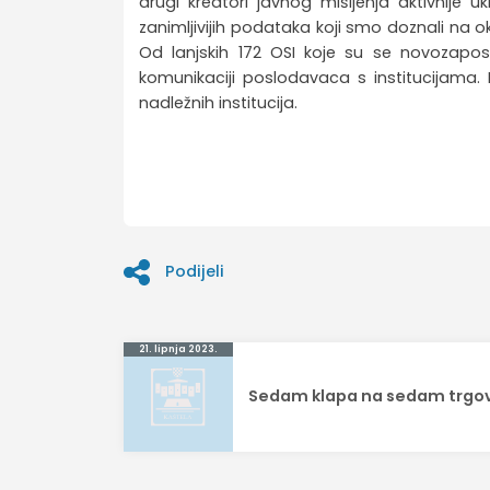
drugi kreatori javnog mišljenja aktivnije u
zanimljivijih podataka koji smo doznali na
Od lanjskih 172 OSI koje su se novozaposl
komunikaciji poslodavaca s institucijama.
nadležnih institucija.
Podijeli
Navigacija
21. lipnja 2023.
objava
Sedam klapa na sedam trgo