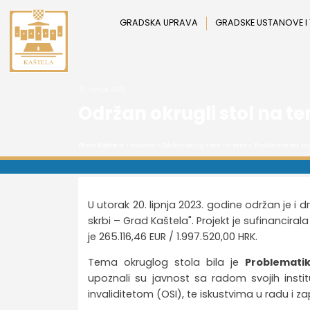
Preskoči
na
GRADSKA UPRAVA
GRADSKE USTANOVE I
sadržaj
23. lipnja 2023.
Održan okrugli stol na t
Grad Kaštela
>
Novosti
> Održan okrugli stol na temu ‘Problematika zap
U utorak 20. lipnja 2023. godine održan je i dr
skrbi – Grad Kaštela". Projekt je sufinancira
je 265.116,46 EUR / 1.997.520,00 HRK.
Tema okruglog stola bila je
Problematik
upoznali su javnost sa radom svojih inst
invaliditetom (OSI), te iskustvima u radu i za