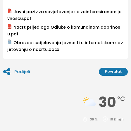
Javni poziv za savjetovanje sa zainteresiranom ja
vnošću.pdf
Nacrt prijedloga Odluke o komunalnom doprinos
u.pdf
Obrazac sudjelovanja javnosti u internetskom sav
jetovanju o nacrtu.docx
Podijeli
Povratak
30
°C
39 %
10 Km/h