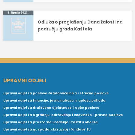
9. lipnja 2023.
Odluka o proglašenju Dana žalosti na
području grada Kaštela
UPRAVNI ODJELI
Upravni odjel za poslove Gradonačelnika i stručne poslove
Upravni odjel za financije, javnu nabavu i naplatu prihoda
Upravni odjel za društvene djelatnosti i opće poslove
Upravni odjel za izgradnju, održavanje i imovinsko- pravne poslove
Upravni odjel za prostorno uređenje i zaštitu okoliša
Upravni odjel za gospodarski razvoj i fondove EU