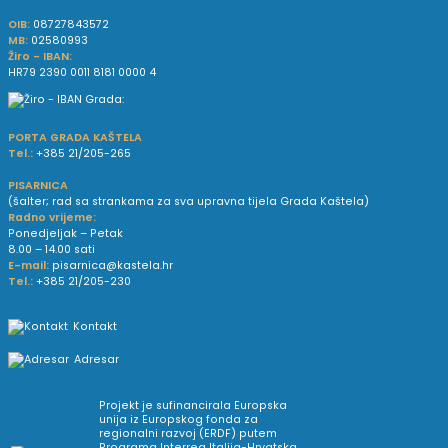
OIB:
08727843572
MB:
02580993
Žiro - IBAN:
HR79 2390 0011 8181 0000 4
PORTA GRADA KAŠTELA
Tel.:
+385 21/205-265
PISARNICA
(šalter; rad sa strankama za sva upravna tijela Grada Kaštela)
Radno vrijeme:
Ponedjeljak – Petak
8.00 – 14.00 sati
E-mail:
pisarnica@kastela.hr
Tel.:
+385 21/205-230
Kontakt
Adresar
Projekt je sufinancirala Europska
unija iz Europskog fonda za
regionalni razvoj (ERDF) putem
Programa Interreg Italija-Hrvatska