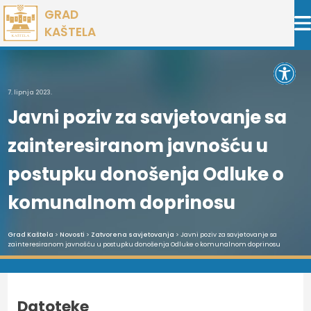
Preskoči
GRAD
na
KAŠTELA
sadržaj
Open 
7. lipnja 2023.
Javni poziv za savjetovanje sa
zainteresiranom javnošću u
postupku donošenja Odluke o
komunalnom doprinosu
Grad Kaštela
>
Novosti
>
Zatvorena savjetovanja
> Javni poziv za savjetovanje sa
zainteresiranom javnošću u postupku donošenja Odluke o komunalnom doprinosu
Datoteke