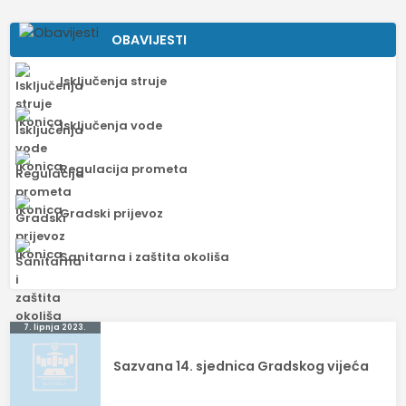
OBAVIJESTI
Isključenja struje
Isključenja vode
Regulacija prometa
Gradski prijevoz
Sanitarna i zaštita okoliša
Navigacija
7. lipnja 2023.
objava
Sazvana 14. sjednica Gradskog vijeća