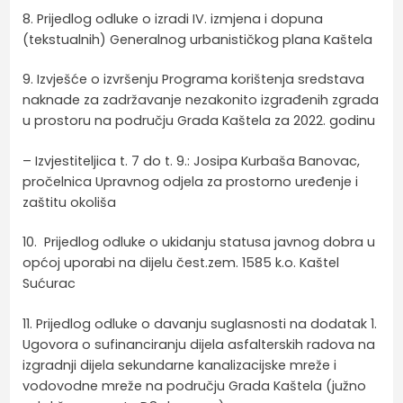
8. Prijedlog odluke o izradi IV. izmjena i dopuna
(tekstualnih) Generalnog urbanističkog plana Kaštela
9. Izvješće o izvršenju Programa korištenja sredstava
naknade za zadržavanje nezakonito izgrađenih zgrada
u prostoru na području Grada Kaštela za 2022. godinu
– Izvjestiteljica t. 7 do t. 9.: Josipa Kurbaša Banovac,
pročelnica Upravnog odjela za prostorno uređenje i
zaštitu okoliša
10. Prijedlog odluke o ukidanju statusa javnog dobra u
općoj uporabi na dijelu čest.zem. 1585 k.o. Kaštel
Sućurac
11. Prijedlog odluke o davanju suglasnosti na dodatak 1.
Ugovora o sufinanciranju dijela asfalterskih radova na
izgradnji dijela sekundarne kanalizacijske mreže i
vodovodne mreže na području Grada Kaštela (južno