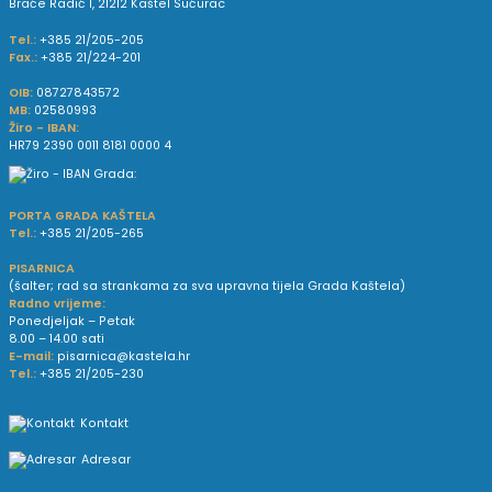
Braće Radić 1, 21212 Kaštel Sućurac
Tel.:
+385 21/205-205
Fax.:
+385 21/224-201
OIB:
08727843572
MB:
02580993
Žiro - IBAN:
HR79 2390 0011 8181 0000 4
PORTA GRADA KAŠTELA
Tel.:
+385 21/205-265
PISARNICA
(šalter; rad sa strankama za sva upravna tijela Grada Kaštela)
Radno vrijeme:
Ponedjeljak – Petak
8.00 – 14.00 sati
E-mail:
pisarnica@kastela.hr
Tel.:
+385 21/205-230
Kontakt
Adresar