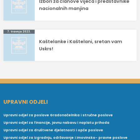
Izbori za članove vijeća i predstavnike
objava
nacionalnih manjina
7. travnja 2023.
Kaštelanke i Kaštelani, sretan vam
Uskrs!
UPRAVNI ODJELI
Upravni odjel za poslove Gradonačelnika i stručne poslove
Upravni odjel za financije, javnu nabavu i naplatu prihoda
Upravni odjel za društvene djelatnosti i opće poslove
Upravni odjel za izgradnju, održavanje i imovinsko- pravne poslove