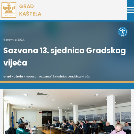
Preskoči
GRAD
na
KAŠTELA
sadržaj
Open 
5. travnja 2023.
Sazvana 13. sjednica Gradskog
vijeća
Grad Kaštela
>
Novosti
> Sazvana 13. sjednica Gradskog vijeća