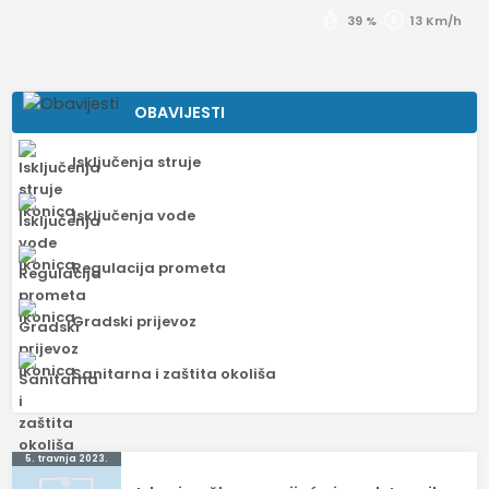
39 %
13 Km/h
OBAVIJESTI
Isključenja struje
Isključenja vode
Regulacija prometa
Gradski prijevoz
Sanitarna i zaštita okoliša
Navigacija
5. travnja 2023.