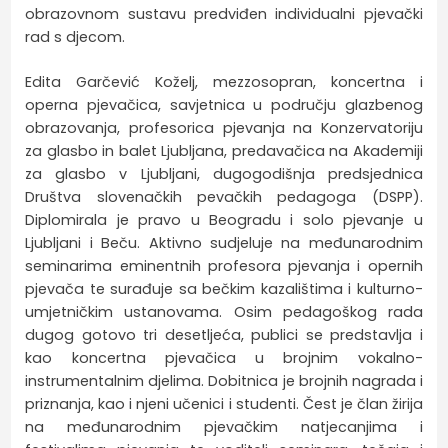
obrazovnom sustavu predviđen individualni pjevački
rad s djecom.
Edita Garčević Koželj, mezzosopran, koncertna i
operna pjevačica, savjetnica u području glazbenog
obrazovanja, profesorica pjevanja na Konzervatoriju
za glasbo in balet Ljubljana, predavačica na Akademiji
za glasbo v Ljubljani, dugogodišnja predsjednica
Društva slovenačkih pevačkih pedagoga (DSPP).
Diplomirala je pravo u Beogradu i solo pjevanje u
Ljubljani i Beču. Aktivno sudjeluje na međunarodnim
seminarima eminentnih profesora pjevanja i opernih
pjevača te surađuje sa bečkim kazalištima i kulturno-
umjetničkim ustanovama. Osim pedagoškog rada
dugog gotovo tri desetljeća, publici se predstavlja i
kao koncertna pjevačica u brojnim vokalno-
instrumentalnim djelima. Dobitnica je brojnih nagrada i
priznanja, kao i njeni učenici i studenti. Čest je član žirija
na međunarodnim pjevačkim natjecanjima i