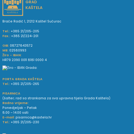
GRAD
KAŠTELA
Braće Radić 1, 21212 Kaštel Sućurac
Tel.:
+385 21/205-205
Fax.:
+385 21/224-201
OIB:
08727843572
MB:
02580993
Žiro - IBAN:
HR79 2390 0011 8181 0000 4
PORTA GRADA KAŠTELA
Tel.:
+385 21/205-265
PISARNICA
(šalter; rad sa strankama za sva upravna tijela Grada Kaštela)
Radno vrijeme:
Ponedjeljak – Petak
8.00 – 14.00 sati
E-mail:
pisarnica@kastela.hr
Tel.:
+385 21/205-230