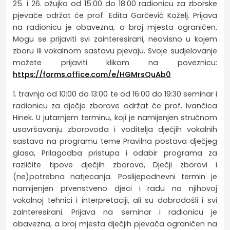
25. i 26. ožujka od 15:00 do 18:00 radionicu za zborske
pjevače održat će prof. Edita Garčević Koželj. Prijava
na radionicu je obavezna, a broj mjesta ograničen.
Mogu se prijaviti svi zainteresirani, neovisno u kojem
zboru ili vokalnom sastavu pjevaju. Svoje sudjelovanje
možete prijaviti klikom na poveznicu:
https://forms.office.com/e/HGMrsQuAb0
1. travnja od 10:00 do 13:00 te od 16:00 do 19:30 seminar i
radionicu za dječje zborove održat će prof. Ivančica
Hinek. U jutarnjem terminu, koji je namijenjen stručnom
usavršavanju zborovođa i voditelja dječjih vokalnih
sastava na programu teme Pravilna postava dječjeg
glasa, Prilagodba pristupa i odabir programa za
različite tipove dječjih zborova, Dječji zborovi i
(ne)potrebna natjecanja. Poslijepodnevni termin je
namijenjen prvenstveno djeci i radu na njihovoj
vokalnoj tehnici i interpretaciji, ali su dobrodošli i svi
zainteresirani. Prijava na seminar i radionicu je
obavezna, a broj mjesta dječjih pjevača ograničen na