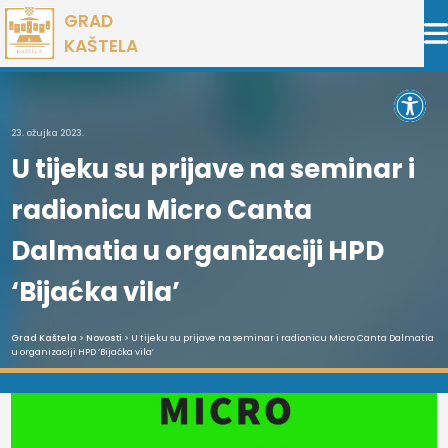
Preskoči
GRAD
na
KAŠTELA
sadržaj
Open 
23. ožujka 2023.
U tijeku su prijave na seminar i
radionicu Micro Canta
Dalmatia u organizaciji HPD
‘Bijaćka vila’
Grad Kaštela
>
Novosti
> U tijeku su prijave na seminar i radionicu Micro Canta Dalmatia
u organizaciji HPD ‘Bijaćka vila’