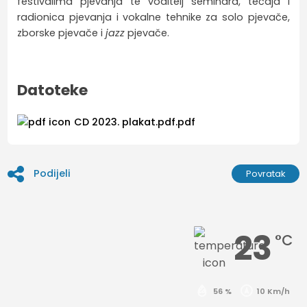
festivalima pjevanja te voditelj seminara, tečaja i
radionica pjevanja i vokalne tehnike za solo pjevače,
zborske pjevače i
jazz
pjevače.
Datoteke
CD 2023. plakat.pdf.pdf
Podijeli
Povratak
23
°C
56 %
10 Km/h