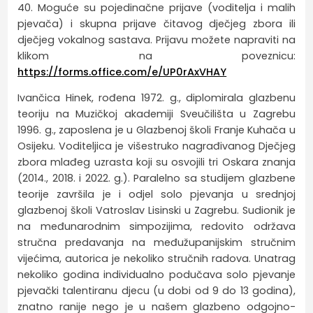
40. Moguće su pojedinačne prijave (voditelja i malih
pjevača) i skupna prijave čitavog dječjeg zbora ili
dječjeg vokalnog sastava. Prijavu možete napraviti na
klikom na poveznicu:
https://forms.office.com/e/UP0rAxVHAY
Ivančica Hinek, rođena 1972. g., diplomirala glazbenu
teoriju na Muzičkoj akademiji Sveučilišta u Zagrebu
1996. g., zaposlena je u Glazbenoj školi Franje Kuhača u
Osijeku. Voditeljica je višestruko nagrađivanog Dječjeg
zbora mlađeg uzrasta koji su osvojili tri Oskara znanja
(2014., 2018. i 2022. g.). Paralelno sa studijem glazbene
teorije završila je i odjel solo pjevanja u srednjoj
glazbenoj školi Vatroslav Lisinski u Zagrebu. Sudionik je
na međunarodnim simpozijima, redovito održava
stručna predavanja na međužupanijskim stručnim
vijećima, autorica je nekoliko stručnih radova. Unatrag
nekoliko godina individualno podučava solo pjevanje
pjevački talentiranu djecu (u dobi od 9 do 13 godina),
znatno ranije nego je u našem glazbeno odgojno-