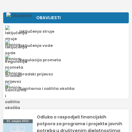
OBAVIJESTI
Isključenja struje
Isključenja vode
Regulacija prometa
Gradski prijevoz
Sanitarna i zaštita okoliša
Navigacija
Odluka o raspodjeli financijskih
22. ožujka 2023.
objava
potpora za programe i projekte javnih
potreba u društvenim djelatnostima: