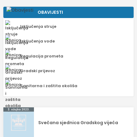
OBAVIJESTI
Isključenja struje
Isključenja vode
Regulacija prometa
Gradski prijevoz
Sanitarna i zaštita okoliša
Navigacija
3. ožujka 2023.
objava
Svečana sjednica Gradskog vijeća