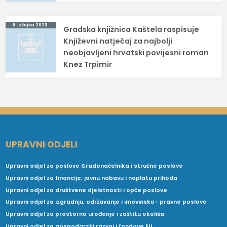
8. ožujka 2023.
Gradska knjižnica Kaštela raspisuje
Književni natječaj za najbolji
neobjavljeni hrvatski povijesni roman
Knez Trpimir
UPRAVNI ODJELI
Upravni odjel za poslove Gradonačelnika i stručne poslove
Upravni odjel za financije, javnu nabavu i naplatu prihoda
Upravni odjel za društvene djelatnosti i opće poslove
Upravni odjel za izgradnju, održavanje i imovinsko- pravne poslove
Upravni odjel za prostorno uređenje i zaštitu okoliša
Upravni odjel za gospodarski razvoj i fondove EU