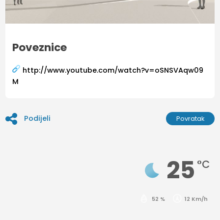
Poveznice
http://www.youtube.com/watch?v=oSNSVAqw09
M
Podijeli
Povratak
25
°C
52 %
12 Km/h