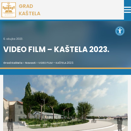
Preskoči
GRAD
na
KAŠTELA
sadržaj
Open 
6. ožujka 2023.
VIDEO FILM – KAŠTELA 2023.
Grad Kaštela
>
Novosti
> VIDEO FILM – KAŠTELA 2023.