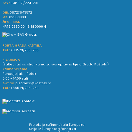
Fax.:
+385 21/224-201
OIB:
08727843572
MB:
02580993
Žiro - IBAN:
HR79 2390 0011 8181 0000 4
PORTA GRADA KAŠTELA
Tel.:
+385 21/205-265
PISARNICA
(šalter; rad sa strankama za sva upravna tijela Grada Kaštela)
Radno vrijeme:
Ponedjeljak – Petak
8.00 – 14.00 sati
E-mail:
pisarnica@kastela.hr
Tel.:
+385 21/205-230
Kontakt
Adresar
Projekt je sufinancirala Europska
unija iz Europskog fonda za