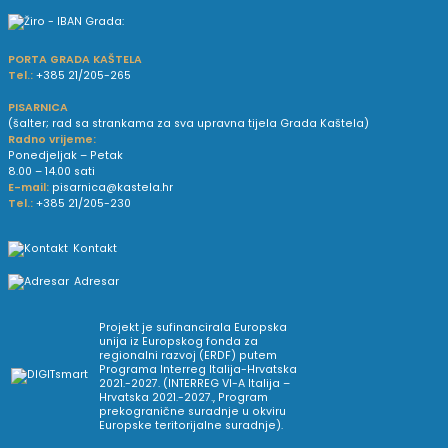
PORTA GRADA KAŠTELA
Tel.:
+385 21/205-265
PISARNICA
(šalter; rad sa strankama za sva upravna tijela Grada Kaštela)
Radno vrijeme:
Ponedjeljak – Petak
8.00 – 14.00 sati
E-mail:
pisarnica@kastela.hr
Tel.:
+385 21/205-230
Kontakt
Adresar
Projekt je sufinancirala Europska
unija iz Europskog fonda za
regionalni razvoj (ERDF) putem
Programa Interreg Italija-Hrvatska
2021.-2027. (INTERREG VI-A Italija –
Hrvatska 2021.-2027., Program
prekogranične suradnje u okviru
Europske teritorijalne suradnje).