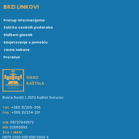
BRZI LINKOVI
Pristup informacijama
Zaštita osobnih podataka
Službeni glasnik
Savjetovanje s javnošću
Javna nabava
Proračun
GRAD
KAŠTELA
Braće Radić 1, 21212 Kaštel Sućurac
Tel.:
+385 21/205-205
Fax.:
+385 21/224-201
OIB:
08727843572
MB:
02580993
Žiro - IBAN:
HR79 2390 0011 8181 0000 4