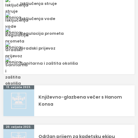
Isključenja struje
Isključenja vode
Regulacija prometa
Gradski prijevoz
Sanitarna i zaštita okoliša
Navigacija
13. veljače 2023.
Književno-glazbena večer s Hanom
objava
Konsa
20. veljače 2023.
Održan prijem za kadetsku ekipu