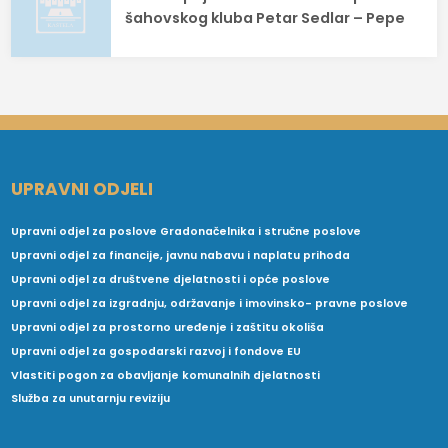
šahovskog kluba Petar Sedlar – Pepe
UPRAVNI ODJELI
Upravni odjel za poslove Gradonačelnika i stručne poslove
Upravni odjel za financije, javnu nabavu i naplatu prihoda
Upravni odjel za društvene djelatnosti i opće poslove
Upravni odjel za izgradnju, održavanje i imovinsko- pravne poslove
Upravni odjel za prostorno uređenje i zaštitu okoliša
Upravni odjel za gospodarski razvoj i fondove EU
Vlastiti pogon za obavljanje komunalnih djelatnosti
Služba za unutarnju reviziju