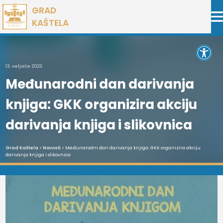
Preskoči
GRAD
na
KAŠTELA
sadržaj
Open 
13. veljače 2023.
Međunarodni dan darivanja
knjiga: GKK organizira akciju
darivanja knjiga i slikovnica
Grad Kaštela
>
Novosti
> Međunarodni dan darivanja knjiga: GKK organizira akciju
darivanja knjiga i slikovnica