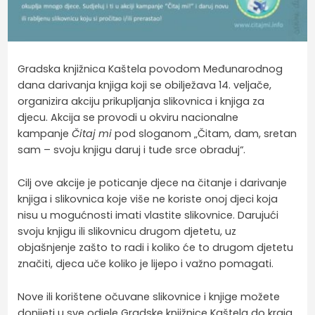
Gradska knjižnica Kaštela povodom Međunarodnog
dana darivanja knjiga koji se obilježava 14. veljače,
organizira akciju prikupljanja slikovnica i knjiga za
djecu. Akcija se provodi u okviru nacionalne
kampanje
Čitaj mi
pod sloganom „Čitam, dam, sretan
sam – svoju knjigu daruj i tuđe srce obraduj“.
Cilj ove akcije je poticanje djece na čitanje i darivanje
knjiga i slikovnica koje više ne koriste onoj djeci koja
nisu u mogućnosti imati vlastite slikovnice. Darujući
svoju knjigu ili slikovnicu drugom djetetu, uz
objašnjenje zašto to radi i koliko će to drugom djetetu
značiti, djeca uče koliko je lijepo i važno pomagati.
Nove ili korištene očuvane slikovnice i knjige možete
donijeti u sve odjele Gradske knjižnice Kaštela do kraja