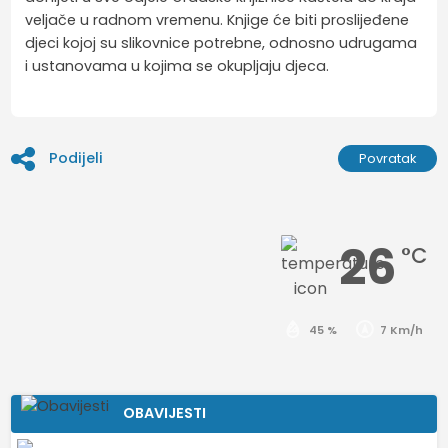
veljače u radnom vremenu. Knjige će biti proslijeđene
djeci kojoj su slikovnice potrebne, odnosno udrugama
i ustanovama u kojima se okupljaju djeca.
Podijeli
Povratak
26
°C
45 %
7 Km/h
OBAVIJESTI