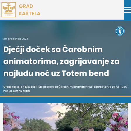
Preskoči
GRAD
na
KAŠTELA
sadržaj
Open 
30. prosinca 2022.
Dječji doček sa Čarobnim
animatorima, zagrijavanje za
najluđu noć uz Totem bend
Grad Kaštela
>
Novosti
> Dječji doček sa Čarobnim animatorima, zagrijavanje za najluđu
noć uz Totem bend