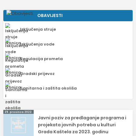
OBAVIJESTI
Isključenja struje
Isključenja vode
Regulacija prometa
Gradski prijevoz
Sanitarna i zaštita okoliša
Navigacija
29. prosinca 2022.
Javni poziv za predlaganje programa i
objava
projekata javnih potreba u kulturi
Grada Kaštela za 2023. godinu