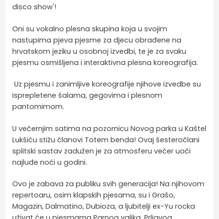
disco show'!
Oni su vokalno plesna skupina koja u svojim
nastupima pjeva pjesme za djecu obrađene na
hrvatskom jeziku u osobnoj izvedbi, te je za svaku
pjesmu osmišljena i interaktivna plesna koreografija.
Uz pjesmu i zanimljive koreografije njihove izvedbe su
isprepletene šalama, gegovima i plesnom
pantomimom.
U večernjim satima na pozornicu Novog parka u Kaštel
Lukšiću stižu članovi Totem benda! Ovaj šesteročlani
splitski sastav zadužen je za atmosferu večer uoči
najluđe noći u godini.
Ovo je zabava za publiku svih generacija! Na njihovom
repertoaru, osim klapskih pjesama, su i Grašo,
Magazin, Dalmatino, Dubioza, a ljubitelji ex-Yu rocka
uživat će u pjesmama Parnog valjka, Prljavog