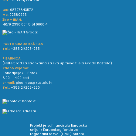
Fax.:
+385 21/224-201
OIB:
08727843572
MB:
02580993
Žiro - IBAN:
HR79 2390 0011 8181 0000 4
PORTA GRADA KAŠTELA
Tel.:
+385 21/205-265
PISARNICA
(šalter; rad sa strankama za sva upravna tijela Grada Kaštela)
Radno vrijeme:
Ponedjeljak – Petak
8.00 – 14.00 sati
E-mail:
pisarnica@kastela.hr
Tel.:
+385 21/205-230
Kontakt
Adresar
Projekt je sufinancirala Europska
unija iz Europskog fonda za
regionalni razvoj (ERDF) putem