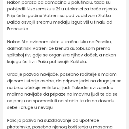
Nakon poraza od domaćina u polufinalu, tada su
pobijedili Nizozemsku s 2:1 u utakmici za treće mjesto.
Prije četiri godine Vatreni su pod vodstvom Zlatka
Dalića osvojili srebrnu medalju izgubivši u finalu od
Francuske.
Nakon što avionom slete u zračnu luku na Resniku,
dalmatinski Vatreni će krenuti autobusom prema
splitskoj rivi, gdje se organizira njihov doček, a nakon
kojega će Livi i Paša put svojih Kaštela.
Grad je pozvao navijače, posebno roditelje s malom
djecom i starije osobe, da pripaze jedni na druge jer se
na brcu očekuje veliki broj ljudi. Također svi zajedno
molimo navijače da pripaze na imovinu ljudi te da se
ne penju na spomenik ili na stabla te da ne dovedu
sebe i druge u nevolju.
Policija poziva na suzdržavanje od upotrebe
pirotehnike, posebno njenog korištenja u masama