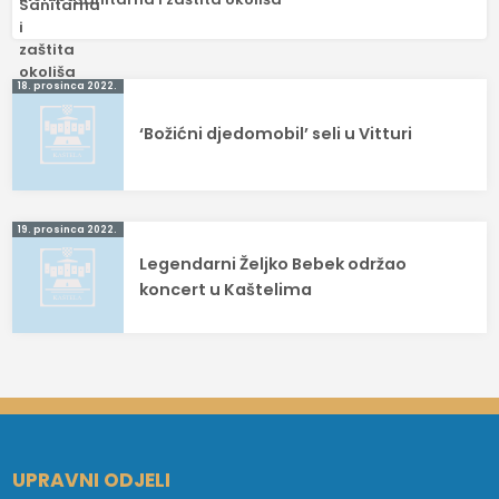
Navigacija
18. prosinca 2022.
objava
‘Božićni djedomobil’ seli u Vitturi
19. prosinca 2022.
Legendarni Željko Bebek održao
koncert u Kaštelima
UPRAVNI ODJELI