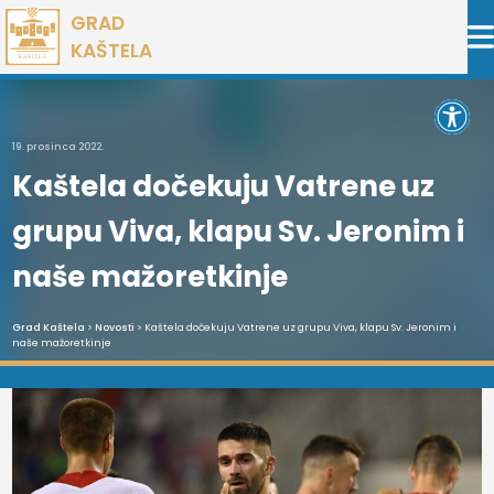
Preskoči
GRAD
na
KAŠTELA
sadržaj
Open 
19. prosinca 2022.
Kaštela dočekuju Vatrene uz
grupu Viva, klapu Sv. Jeronim i
naše mažoretkinje
Grad Kaštela
>
Novosti
> Kaštela dočekuju Vatrene uz grupu Viva, klapu Sv. Jeronim i
naše mažoretkinje