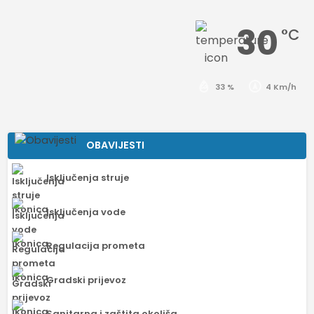
30
°C
33 %
4 Km/h
OBAVIJESTI
Isključenja struje
Isključenja vode
Regulacija prometa
Gradski prijevoz
Sanitarna i zaštita okoliša