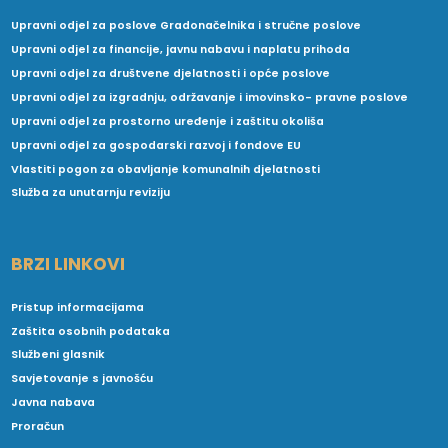
Upravni odjel za poslove Gradonačelnika i stručne poslove
Upravni odjel za financije, javnu nabavu i naplatu prihoda
Upravni odjel za društvene djelatnosti i opće poslove
Upravni odjel za izgradnju, održavanje i imovinsko- pravne poslove
Upravni odjel za prostorno uređenje i zaštitu okoliša
Upravni odjel za gospodarski razvoj i fondove EU
Vlastiti pogon za obavljanje komunalnih djelatnosti
Služba za unutarnju reviziju
BRZI LINKOVI
Pristup informacijama
Zaštita osobnih podataka
Službeni glasnik
Savjetovanje s javnošću
Javna nabava
Proračun