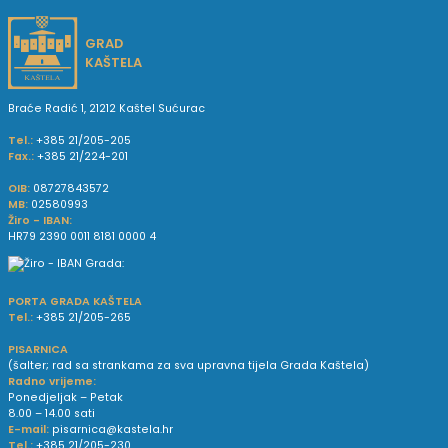
GRAD
KAŠTELA
Braće Radić 1, 21212 Kaštel Sućurac
Tel.:
+385 21/205-205
Fax.:
+385 21/224-201
OIB:
08727843572
MB:
02580993
Žiro - IBAN:
HR79 2390 0011 8181 0000 4
PORTA GRADA KAŠTELA
Tel.:
+385 21/205-265
PISARNICA
(šalter; rad sa strankama za sva upravna tijela Grada Kaštela)
Radno vrijeme:
Ponedjeljak – Petak
8.00 – 14.00 sati
E-mail:
pisarnica@kastela.hr
Tel.:
+385 21/205-230