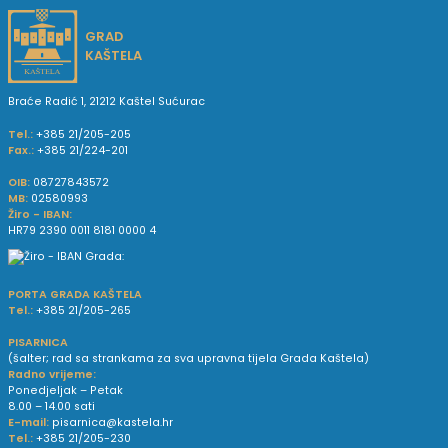
GRAD
KAŠTELA
Braće Radić 1, 21212 Kaštel Sućurac
Tel.:
+385 21/205-205
Fax.:
+385 21/224-201
OIB:
08727843572
MB:
02580993
Žiro - IBAN:
HR79 2390 0011 8181 0000 4
PORTA GRADA KAŠTELA
Tel.:
+385 21/205-265
PISARNICA
(šalter; rad sa strankama za sva upravna tijela Grada Kaštela)
Radno vrijeme:
Ponedjeljak – Petak
8.00 – 14.00 sati
E-mail:
pisarnica@kastela.hr
Tel.:
+385 21/205-230