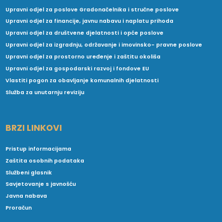
Upravni odjel za poslove Gradonačelnika i stručne poslove
Upravni odjel za financije, javnu nabavu i naplatu prihoda
Upravni odjel za društvene djelatnosti i opće poslove
Upravni odjel za izgradnju, održavanje i imovinsko- pravne poslove
Upravni odjel za prostorno uređenje i zaštitu okoliša
Upravni odjel za gospodarski razvoj i fondove EU
Vlastiti pogon za obavljanje komunalnih djelatnosti
Služba za unutarnju reviziju
BRZI LINKOVI
Pristup informacijama
Zaštita osobnih podataka
Službeni glasnik
Savjetovanje s javnošću
Javna nabava
Proračun