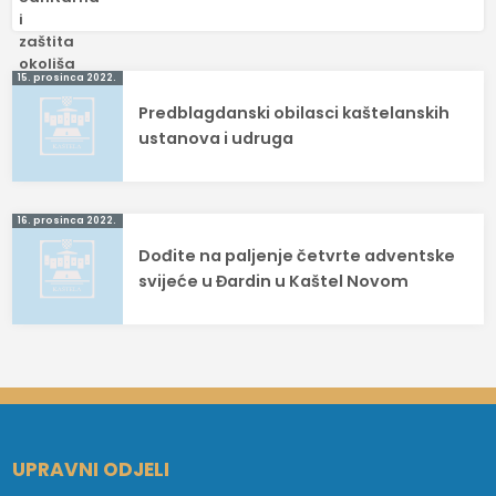
Navigacija
15. prosinca 2022.
Predblagdanski obilasci kaštelanskih
objava
ustanova i udruga
16. prosinca 2022.
Dođite na paljenje četvrte adventske
svijeće u Đardin u Kaštel Novom
UPRAVNI ODJELI