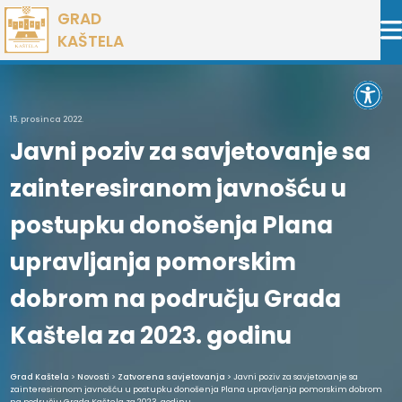
Preskoči
GRAD
na
KAŠTELA
sadržaj
Open 
15. prosinca 2022.
Javni poziv za savjetovanje sa
zainteresiranom javnošću u
postupku donošenja Plana
upravljanja pomorskim
dobrom na području Grada
Kaštela za 2023. godinu
Grad Kaštela
>
Novosti
>
Zatvorena savjetovanja
> Javni poziv za savjetovanje sa
zainteresiranom javnošću u postupku donošenja Plana upravljanja pomorskim dobrom
na području Grada Kaštela za 2023. godinu