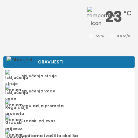
23
°C
55 %
11 Km/h
OBAVIJESTI
Isključenja struje
Isključenja vode
Regulacija prometa
Gradski prijevoz
Sanitarna i zaštita okoliša