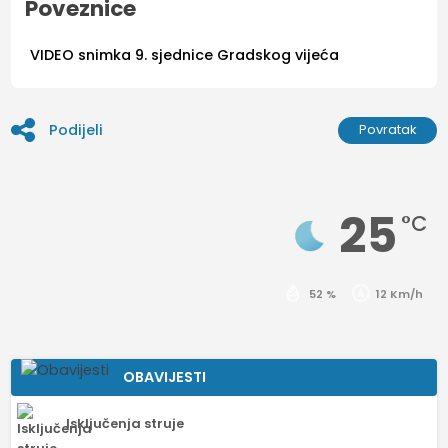
Poveznice
VIDEO snimka 9. sjednice Gradskog vijeća
Podijeli
Povratak
25
°C
52 %
12 Km/h
OBAVIJESTI
Isključenja struje