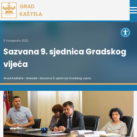
Preskoči
GRAD
na
KAŠTELA
sadržaj
Open 
5. listopada 2022.
Sazvana 9. sjednica Gradskog
vijeća
Grad Kaštela
>
Novosti
> Sazvana 9. sjednica Gradskog vijeća