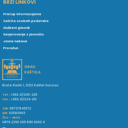
BRZI LINKOVI
Pristup informacijama
Zaštita osobnih podataka
Službeni glasnik
Savjetovanje s javnošću
Javna nabava
Proračun
GRAD
KAŠTELA
Braće Radić 1, 21212 Kaštel Sućurac
Tel.:
+385 21/205-205
Fax.:
+385 21/224-201
OIB:
08727843572
MB:
02580993
Žiro - IBAN:
HR79 2390 0011 8181 0000 4