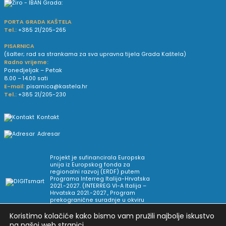
PORTA GRADA KAŠTELA
Tel.:
+385 21/205-265
PISARNICA
(šalter; rad sa strankama za sva upravna tijela Grada Kaštela)
Radno vrijeme:
Ponedjeljak – Petak
8.00 – 14.00 sati
E-mail:
pisarnica@kastela.hr
Tel.:
+385 21/205-230
Kontakt
Adresar
Projekt je sufinancirala Europska
unija iz Europskog fonda za
regionalni razvoj (ERDF) putem
Programa Interreg Italija-Hrvatska
2021.-2027. (INTERREG VI-A Italija –
Hrvatska 2021.-2027., Program
prekogranične suradnje u okviru
Europske teritorijalne suradnje).
Koristimo kolačiće kako bismo vam pružili najbolje iskustvo
na našoj web stranici.