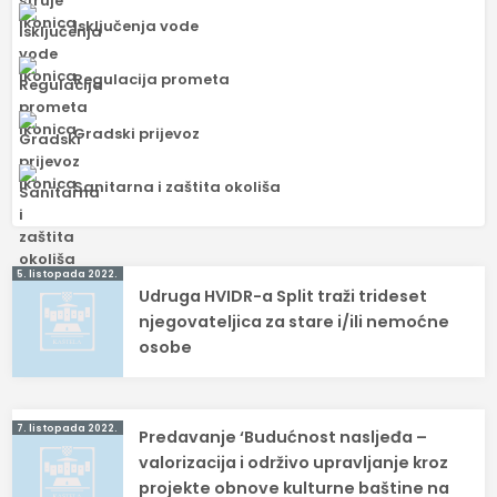
Isključenja vode
Regulacija prometa
Gradski prijevoz
Sanitarna i zaštita okoliša
Navigacija
5. listopada 2022.
Udruga HVIDR-a Split traži trideset
objava
njegovateljica za stare i/ili nemoćne
osobe
7. listopada 2022.
Predavanje ‘Budućnost nasljeđa –
valorizacija i održivo upravljanje kroz
projekte obnove kulturne baštine na