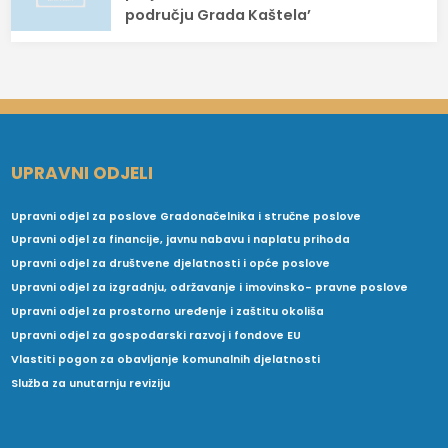
području Grada Kaštela’
UPRAVNI ODJELI
Upravni odjel za poslove Gradonačelnika i stručne poslove
Upravni odjel za financije, javnu nabavu i naplatu prihoda
Upravni odjel za društvene djelatnosti i opće poslove
Upravni odjel za izgradnju, održavanje i imovinsko- pravne poslove
Upravni odjel za prostorno uređenje i zaštitu okoliša
Upravni odjel za gospodarski razvoj i fondove EU
Vlastiti pogon za obavljanje komunalnih djelatnosti
Služba za unutarnju reviziju