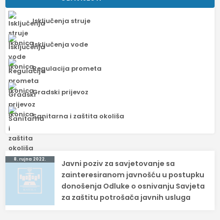
Isključenja struje
Isključenja vode
Regulacija prometa
Gradski prijevoz
Sanitarna i zaštita okoliša
Navigacija
8. rujna 2022.
Javni poziv za savjetovanje sa
objava
zainteresiranom javnošću u postupku
donošenja Odluke o osnivanju Savjeta
za zaštitu potrošača javnih usluga