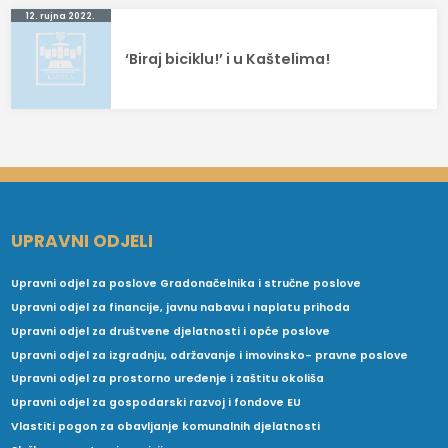
12. rujna 2022.
‘Biraj biciklu!’ i u Kaštelima!
UPRAVNI ODJELI
Upravni odjel za poslove Gradonačelnika i stručne poslove
Upravni odjel za financije, javnu nabavu i naplatu prihoda
Upravni odjel za društvene djelatnosti i opće poslove
Upravni odjel za izgradnju, održavanje i imovinsko- pravne poslove
Upravni odjel za prostorno uređenje i zaštitu okoliša
Upravni odjel za gospodarski razvoj i fondove EU
Vlastiti pogon za obavljanje komunalnih djelatnosti