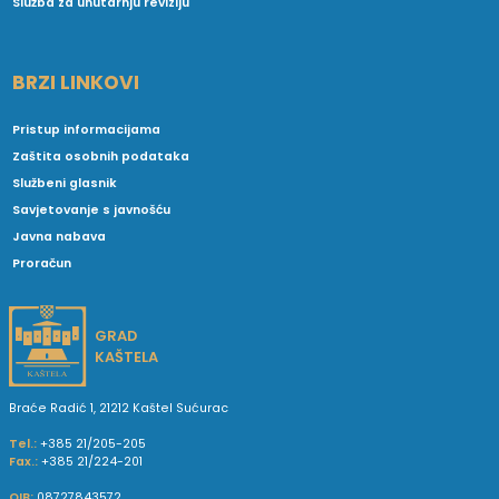
Služba za unutarnju reviziju
BRZI LINKOVI
Pristup informacijama
Zaštita osobnih podataka
Službeni glasnik
Savjetovanje s javnošću
Javna nabava
Proračun
GRAD
KAŠTELA
Braće Radić 1, 21212 Kaštel Sućurac
Tel.:
+385 21/205-205
Fax.:
+385 21/224-201
OIB:
08727843572