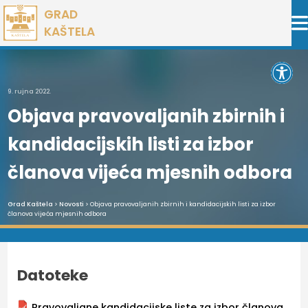
Preskoči
GRAD
na
KAŠTELA
sadržaj
Open 
9. rujna 2022.
Objava pravovaljanih zbirnih i
kandidacijskih listi za izbor
članova vijeća mjesnih odbora
Grad Kaštela
>
Novosti
> Objava pravovaljanih zbirnih i kandidacijskih listi za izbor
članova vijeća mjesnih odbora
Datoteke
Pravovaljane kandidacijske liste za izbor članova