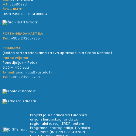
MB:
02580993
Žiro - IBAN:
HR79 2390 0011 8181 0000 4
PORTA GRADA KAŠTELA
Tel.:
+385 21/205-265
PISARNICA
(šalter; rad sa strankama za sva upravna tijela Grada Kaštela)
Radno vrijeme:
Ponedjeljak – Petak
8.00 – 14.00 sati
E-mail:
pisarnica@kastela.hr
Tel.:
+385 21/205-230
Kontakt
Adresar
Projekt je sufinancirala Europska
unija iz Europskog fonda za
regionalni razvoj (ERDF) putem
Programa Interreg Italija-Hrvatska
2021.-2027. (INTERREG VI-A Italija –