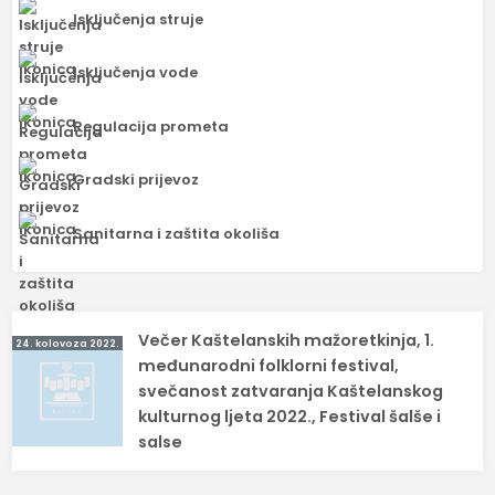
Isključenja struje
Isključenja vode
Regulacija prometa
Gradski prijevoz
Sanitarna i zaštita okoliša
Navigacija
Večer Kaštelanskih mažoretkinja, 1.
24. kolovoza 2022.
objava
međunarodni folklorni festival,
svečanost zatvaranja Kaštelanskog
kulturnog ljeta 2022., Festival šalše i
salse