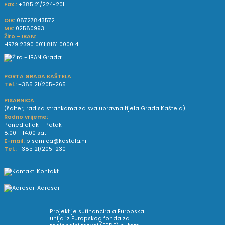
Fax.:
+385 21/224-201
OIB:
08727843572
MB:
02580993
Žiro - IBAN:
HR79 2390 0011 8181 0000 4
PORTA GRADA KAŠTELA
Tel.:
+385 21/205-265
PISARNICA
(šalter; rad sa strankama za sva upravna tijela Grada Kaštela)
Radno vrijeme:
Ponedjeljak – Petak
8.00 – 14.00 sati
E-mail:
pisarnica@kastela.hr
Tel.:
+385 21/205-230
Kontakt
Adresar
Projekt je sufinancirala Europska
unija iz Europskog fonda za