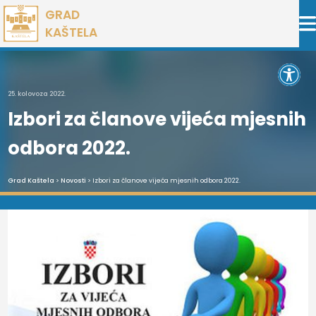
Preskoči
GRAD
na
KAŠTELA
sadržaj
Open 
25. kolovoza 2022.
Izbori za članove vijeća mjesnih
odbora 2022.
Grad Kaštela
>
Novosti
> Izbori za članove vijeća mjesnih odbora 2022.