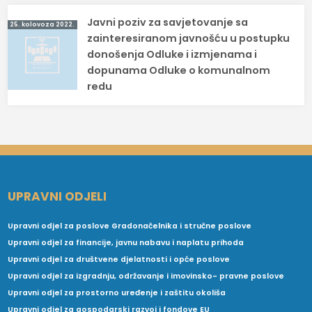
Javni poziv za savjetovanje sa
25. kolovoza 2022.
zainteresiranom javnošću u postupku
donošenja Odluke i izmjenama i
dopunama Odluke o komunalnom
redu
UPRAVNI ODJELI
Upravni odjel za poslove Gradonačelnika i stručne poslove
Upravni odjel za financije, javnu nabavu i naplatu prihoda
Upravni odjel za društvene djelatnosti i opće poslove
Upravni odjel za izgradnju, održavanje i imovinsko- pravne poslove
Upravni odjel za prostorno uređenje i zaštitu okoliša
Upravni odjel za gospodarski razvoj i fondove EU