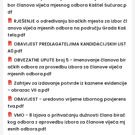
bor članova vijeća mjesnog odbora Kaštel Sućurac.p
df
RJEŠENJE o određivanju biračkih mjesta za izbor čl
anova vijeća mjesnih odbora na području Grada Kaš
tela.pdf
OBAVIJEST PREDLAGATELJIMA KANDIDACIJSKIH LIST
A0.pdf
OBVEZATNE UPUTE broj 5 - Imenovanje članova bir
ačkih odbora za provedbu izbora za članove vijeća
mjesnih odbora.pdf
Zahtjev za izdavanje potvrde iz kaznene evidencije
- obrazac VII a.pdf
OBAVIJEST - uredovno vrijeme Izbornog povjerens
tva.pdf
VMO - 8 Izjava o prihvaćanju dužnosti člana birač
kog odbora z aprovedbu izbora za članove vijeća mj
esnih odbora.pdf