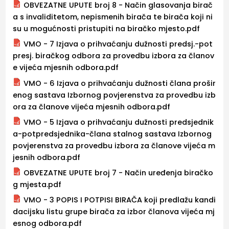
OBVEZATNE UPUTE broj 8 - Način glasovanja birač
a s invaliditetom, nepismenih birača te birača koji ni
su u mogućnosti pristupiti na biračko mjesto.pdf
VMO - 7 Izjava o prihvaćanju dužnosti predsj.-pot
presj. biračkog odbora za provedbu izbora za članov
e vijeća mjesnih odbora.pdf
VMO - 6 Izjava o prihvaćanju dužnosti člana prošir
enog sastava Izbornog povjerenstva za provedbu izb
ora za članove vijeća mjesnih odbora.pdf
VMO - 5 Izjava o prihvaćanju dužnosti predsjednik
a-potpredsjednika-člana stalnog sastava Izbornog
povjerenstva za provedbu izbora za članove vijeća m
jesnih odbora.pdf
OBVEZATNE UPUTE broj 7 - Način uređenja biračko
g mjesta.pdf
VMO - 3 POPIS I POTPISI BIRAČA koji predlažu kandi
dacijsku listu grupe birača za izbor članova vijeća mj
esnog odbora.pdf