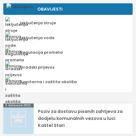
OBAVIJESTI
Isključenja struje
Isključenja vode
Regulacija prometa
Gradski prijevoz
Sanitarna i zaštita okoliša
Navigacija
2. kolovoza 2022.
Poziv za dostavu pisanih zahtjeva za
objava
dodjelu komunalnih vezova u luci
Kaštel Stari