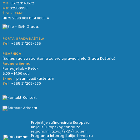
OIB:
08727843572
MB:
02580993
Žiro - IBAN:
HR79 2390 0011 8181 0000 4
PORTA GRADA KAŠTELA
Tel.:
+385 21/205-265
PISARNICA
(šalter; rad sa strankama za sva upravna tijela Grada Kaštela)
Radno vrijeme:
Ponedjeljak – Petak
8.00 – 14.00 sati
E-mail:
pisarnica@kastela.hr
Tel.:
+385 21/205-230
Kontakt
Adresar
Projekt je sufinancirala Europska
unija iz Europskog fonda za
regionalni razvoj (ERDF) putem
Programa Interreg Italija-Hrvatska