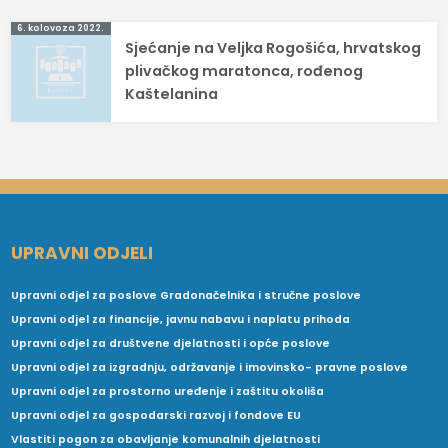
6. kolovoza 2022.
Sjećanje na Veljka Rogošića, hrvatskog
plivačkog maratonca, rođenog
Kaštelanina
UPRAVNI ODJELI
Upravni odjel za poslove Gradonačelnika i stručne poslove
Upravni odjel za financije, javnu nabavu i naplatu prihoda
Upravni odjel za društvene djelatnosti i opće poslove
Upravni odjel za izgradnju, održavanje i imovinsko- pravne poslove
Upravni odjel za prostorno uređenje i zaštitu okoliša
Upravni odjel za gospodarski razvoj i fondove EU
Vlastiti pogon za obavljanje komunalnih djelatnosti