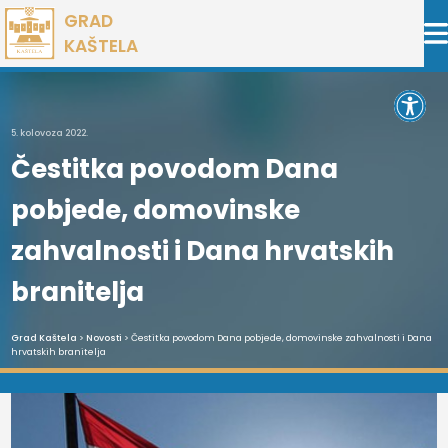
Preskoči
GRAD
na
KAŠTELA
sadržaj
Open 
5. kolovoza 2022.
Čestitka povodom Dana
pobjede, domovinske
zahvalnosti i Dana hrvatskih
branitelja
Grad Kaštela
>
Novosti
> Čestitka povodom Dana pobjede, domovinske zahvalnosti i Dana
hrvatskih branitelja