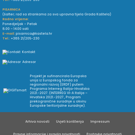
PISARNICA
(šalter; rad sa strankama za sva upravna tijela Grada Kaštela)
Radno vrijeme:
Ponedjeljak – Petak
8.00 – 14.00 sati
E-mail:
pisarnica@kastela.hr
Tel.:
+385 21/205-230
Kontakt
Adresar
Projekt je sufinancirala Europska
unija iz Europskog fonda za
regionalni razvoj (ERDF) putem
Programa Interreg Italija-Hrvatska
2021.-2027. (INTERREG VI-A Italija –
Hrvatska 2021.-2027., Program
prekogranične suradnje u okviru
Europske teritorijalne suradnje).
Arhiva novosti
Uvjeti korištenja
Impressum
Pravne informacije i pravila privatnosti
Postavke privatnosti