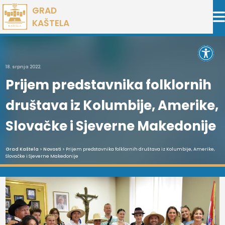
Preskoči
GRAD
na
KAŠTELA
sadržaj
Open 
18. srpnja 2022.
Prijem predstavnika folklornih
društava iz Kolumbije, Amerike,
Slovačke i Sjeverne Makedonije
Grad Kaštela
>
Novosti
> Prijem predstavnika folklornih društava iz Kolumbije, Amerike,
Slovačke i Sjeverne Makedonije