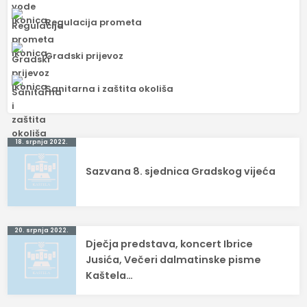
Regulacija prometa
Gradski prijevoz
Sanitarna i zaštita okoliša
Navigacija
18. srpnja 2022.
objava
Sazvana 8. sjednica Gradskog vijeća
20. srpnja 2022.
Dječja predstava, koncert Ibrice
Jusića, Večeri dalmatinske pisme
Kaštela…