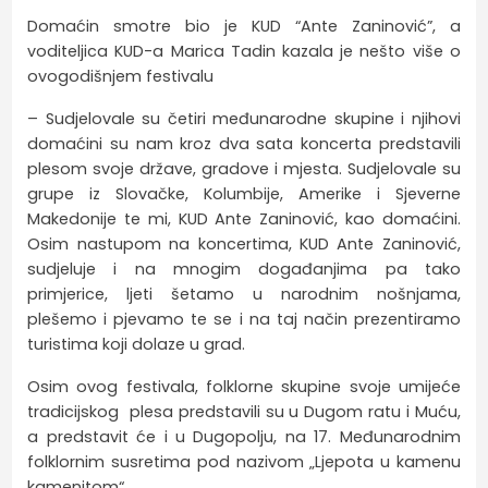
Domaćin smotre bio je KUD “Ante Zaninović”, a
voditeljica KUD-a Marica Tadin kazala je nešto više o
ovogodišnjem festivalu
– Sudjelovale su četiri međunarodne skupine i njihovi
domaćini su nam kroz dva sata koncerta predstavili
plesom svoje države, gradove i mjesta. Sudjelovale su
grupe iz Slovačke, Kolumbije, Amerike i Sjeverne
Makedonije te mi, KUD Ante Zaninović, kao domaćini.
Osim nastupom na koncertima, KUD Ante Zaninović,
sudjeluje i na mnogim događanjima pa tako
primjerice, ljeti šetamo u narodnim nošnjama,
plešemo i pjevamo te se i na taj način prezentiramo
turistima koji dolaze u grad.
Osim ovog festivala, folklorne skupine svoje umijeće
tradicijskog plesa predstavili su u Dugom ratu i Muću,
a predstavit će i u Dugopolju, na 17. Međunarodnim
folklornim susretima pod nazivom „Ljepota u kamenu
kamenitom“.