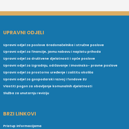
UPRAVNI ODJELI
Upravni odjel za poslove Gradonačelnika i stručne poslove
Upravni odjel za financije, javnu nabavu i naplatu prihoda
Upravni odjel za društvene djelatnosti i opće poslove
Upravni odjel za izgradnju, održavanje i imovinsko- pravne poslove
Upravni odjel za prostorno uređenje i zaštitu okoliša
Upravni odjel za gospodarski razvoj i fondove EU
Vlastiti pogon za obavljanje komunalnih djelatnosti
Služba za unutarnju reviziju
BRZI LINKOVI
Pristup informacijama