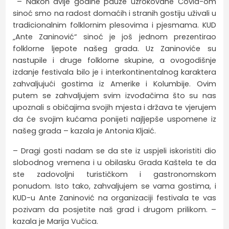
– Nakon dvije godine pauze uzrokovane Covid-om
sinoć smo na radost domaćih i stranih gostiju uživali u
tradicionalnim folklornim plesovima i pjesmama. KUD
„Ante Zaninović“ sinoć je još jednom prezentirao
folklorne ljepote našeg grada. Uz Zaninoviće su
nastupile i druge folklorne skupine, a ovogodišnje
izdanje festivala bilo je i interkontinentalnog karaktera
zahvaljujući gostima iz Amerike i Kolumbije. Ovim
putem se zahvaljujem svim izvođačima što su nas
upoznali s običajima svojih mjesta i država te vjerujem
da će svojim kućama ponijeti najljepše uspomene iz
našeg grada – kazala je Antonia Kljaić.
– Dragi gosti nadam se da ste iz uspjeli iskoristiti dio
slobodnog vremena i u obilasku Grada Kaštela te da
ste zadovoljni turističkom i gastronomskom
ponudom. Isto tako, zahvaljujem se vama gostima, i
KUD-u Ante Zaninović na organizaciji festivala te vas
pozivam da posjetite naš grad i drugom prilikom. –
kazala je Marija Vučica.