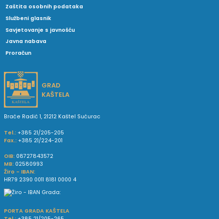
Zaštita osobnih podataka
Službeni glasnik
Savjetovanje s javnošću
Javna nabava
Proračun
GRAD
KAŠTELA
Braće Radić 1, 21212 Kaštel Sućurac
Tel.:
+385 21/205-205
Fax.:
+385 21/224-201
OIB:
08727843572
MB:
02580993
Žiro - IBAN:
HR79 2390 0011 8181 0000 4
PORTA GRADA KAŠTELA
Tel.:
+385 21/205-265