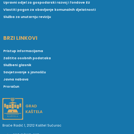
Upravni odjel za gospodarski razvoj i fondove EU
Vlastiti pogon za obavljanje komunalnih djelatnosti
Služba za unutarnju reviziju
BRZI LINKOVI
Pristup informacijama
Zaštita osobnih podataka
Službeni glasnik
Savjetovanje s javnošću
Javna nabava
Proračun
GRAD
KAŠTELA
Braće Radić 1, 21212 Kaštel Sućurac