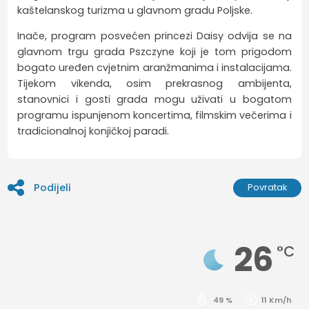
kaštelanskog turizma u glavnom gradu Poljske.
Inače, program posvećen princezi Daisy odvija se na
glavnom trgu grada Pszczyne koji je tom prigodom
bogato uređen cvjetnim aranžmanima i instalacijama.
Tijekom vikenda, osim prekrasnog ambijenta,
stanovnici i gosti grada mogu uživati u bogatom
programu ispunjenom koncertima, filmskim večerima i
tradicionalnoj konjičkoj paradi.
Podijeli
Povratak
26
°C
49 %
11 Km/h