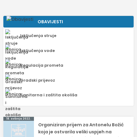
OBAVIJESTI
Isključenja struje
Isključenja vode
Regulacija prometa
Gradski prijevoz
Sanitarna i zaštita okoliša
Navigacija
18. svibnja 2022.
Organiziran prijem za Antonelu Božić
objava
koja je ostvarila veliki uspjeh na