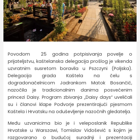
Povodom 25 godina potpisivanja povelje o
prijateljstvu, kaštelanska delegacija prošlog je vikenda
uzvratnim susretom boravila u Pszczyni (Poljska).
Delegacija grada Kaštela na čelu s
dogradonačelnicom Jadrankom Matok Bosančić,
nazočila je tradicionalnim danima posvećenim
princezi Daisy. Program zbivanja „Daisy days“ uveličali
su i članovi klape Podvorje prezentirajući pjesmom
Kaštela i Hrvatsku na oduševljenje nazočnih gledatelja.
Među uzvanicima bio je i veleposlanik Republike
Hrvatske u Warszawi, Tomislav Vidošević s kojim je
razgovarano o budućoj suradnji i prezentaciji