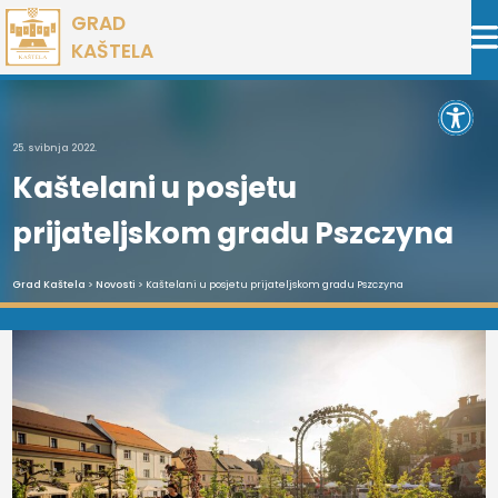
Preskoči
GRAD
na
KAŠTELA
sadržaj
Open 
25. svibnja 2022.
Kaštelani u posjetu
prijateljskom gradu Pszczyna
Grad Kaštela
>
Novosti
> Kaštelani u posjetu prijateljskom gradu Pszczyna