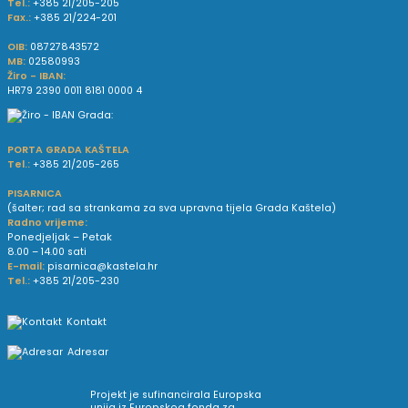
Tel.:
+385 21/205-205
Fax.:
+385 21/224-201
OIB:
08727843572
MB:
02580993
Žiro - IBAN:
HR79 2390 0011 8181 0000 4
PORTA GRADA KAŠTELA
Tel.:
+385 21/205-265
PISARNICA
(šalter; rad sa strankama za sva upravna tijela Grada Kaštela)
Radno vrijeme:
Ponedjeljak – Petak
8.00 – 14.00 sati
E-mail:
pisarnica@kastela.hr
Tel.:
+385 21/205-230
Kontakt
Adresar
Projekt je sufinancirala Europska
unija iz Europskog fonda za