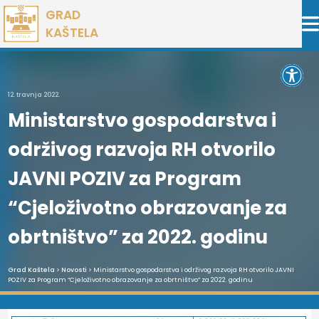
Preskoči
GRAD
na
KAŠTELA
sadržaj
Open 
12. travnja 2022.
Ministarstvo gospodarstva i
održivog razvoja RH otvorilo
JAVNI POZIV za Program
“Cjeloživotno obrazovanje za
obrtništvo” za 2022. godinu
Grad Kaštela
>
Novosti
> Ministarstvo gospodarstva i održivog razvoja RH otvorilo JAVNI
POZIV za Program “Cjeloživotno obrazovanje za obrtništvo” za 2022. godinu