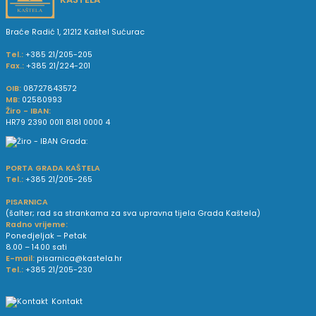
Braće Radić 1, 21212 Kaštel Sućurac
Tel.:
+385 21/205-205
Fax.:
+385 21/224-201
OIB:
08727843572
MB:
02580993
Žiro - IBAN:
HR79 2390 0011 8181 0000 4
PORTA GRADA KAŠTELA
Tel.:
+385 21/205-265
PISARNICA
(šalter; rad sa strankama za sva upravna tijela Grada Kaštela)
Radno vrijeme:
Ponedjeljak – Petak
8.00 – 14.00 sati
E-mail:
pisarnica@kastela.hr
Tel.:
+385 21/205-230
Kontakt