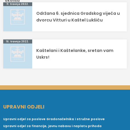
Navigacija
11. travnja 2022.
Održana 6. sjednica Gradskog vijeća u
objava
dvorcu Vitturi u Kaštel Lukšiću
16. travnja 2022.
Kaštelani i Kaštelanke, sretan vam
Uskrs!
UPRAVNI ODJELI
Upravni odjel za poslove Gradonačelnika i stručne poslove
Upravni odjel za financije, javnu nabavu i naplatu prihoda