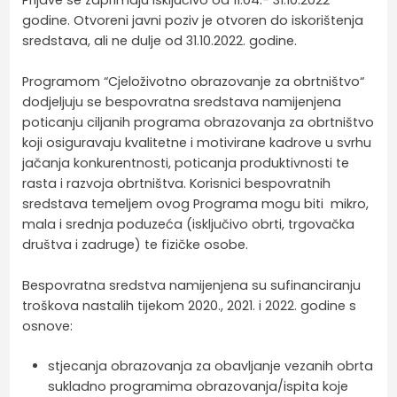
Prijave se zaprimaju isključivo od 11.04.- 31.10.2022
godine. Otvoreni javni poziv je otvoren do iskorištenja
sredstava, ali ne dulje od 31.10.2022. godine.
Programom “Cjeloživotno obrazovanje za obrtništvo“
dodjeljuju se bespovratna sredstava namijenjena
poticanju ciljanih programa obrazovanja za obrtništvo
koji osiguravaju kvalitetne i motivirane kadrove u svrhu
jačanja konkurentnosti, poticanja produktivnosti te
rasta i razvoja obrtništva. Korisnici bespovratnih
sredstava temeljem ovog Programa mogu biti mikro,
mala i srednja poduzeća (isključivo obrti, trgovačka
društva i zadruge) te fizičke osobe.
Bespovratna sredstva namijenjena su sufinanciranju
troškova nastalih tijekom 2020., 2021. i 2022. godine s
osnove:
stjecanja obrazovanja za obavljanje vezanih obrta
sukladno programima obrazovanja/ispita koje