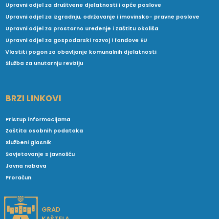
Upravni odjel za društvene djelatnosti i opće poslove
Upravni odjel za izgradnju, održavanje i imovinsko- pravne poslove
Upravni odjel za prostorno uređenje i zaštitu okoliša
Upravni odjel za gospodarski razvoj i fondove EU
Vlastiti pogon za obavljanje komunalnih djelatnosti
Služba za unutarnju reviziju
BRZI LINKOVI
Pristup informacijama
Zaštita osobnih podataka
Službeni glasnik
Savjetovanje s javnošću
Javna nabava
Proračun
GRAD
KAŠTELA