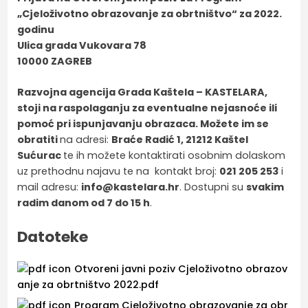
„Cjeloživotno obrazovanje za obrtništvo“ za 2022.
godinu
Ulica grada Vukovara 78
10000 ZAGREB
Razvojna agencija Grada Kaštela – KASTELARA,
stoji na raspolaganju za eventualne nejasnoće ili
pomoć pri ispunjavanju obrazaca. Možete im se
obratiti
na adresi:
Braće Radić 1, 21212 Kaštel
Sućurac
te ih možete kontaktirati osobnim dolaskom
uz prethodnu najavu te na kontakt broj:
021 205 253
i
mail adresu:
info@kastelara.hr
. Dostupni su
svakim
radim danom od 7 do 15 h
.
Datoteke
Otvoreni javni poziv Cjeloživotno obrazov
anje za obrtništvo 2022.pdf
Program Cjeloživotno obrazovanje za obr