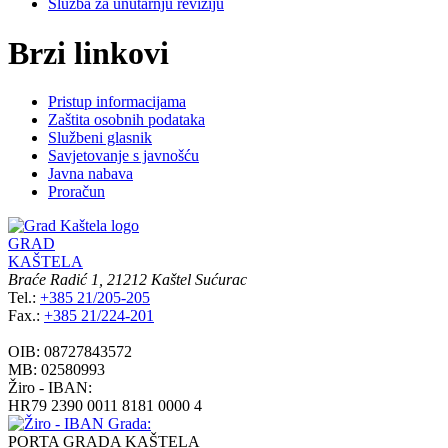
Služba za unutarnju reviziju
Brzi linkovi
Pristup informacijama
Zaštita osobnih podataka
Službeni glasnik
Savjetovanje s javnošću
Javna nabava
Proračun
GRAD
KAŠTELA
Braće Radić 1, 21212 Kaštel Sućurac
Tel.:
+385 21/205-205
Fax.:
+385 21/224-201
OIB:
08727843572
MB:
02580993
Žiro - IBAN:
HR79 2390 0011 8181 0000 4
PORTA GRADA KAŠTELA