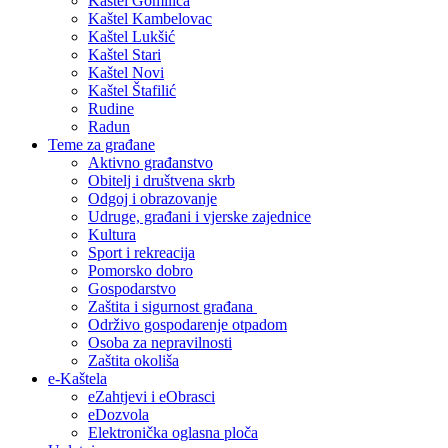
Kaštel Gomilica
Kaštel Kambelovac
Kaštel Lukšić
Kaštel Stari
Kaštel Novi
Kaštel Štafilić
Rudine
Radun
Teme za građane
Aktivno građanstvo
Obitelj i društvena skrb
Odgoj i obrazovanje
Udruge, građani i vjerske zajednice
Kultura
Sport i rekreacija
Pomorsko dobro
Gospodarstvo
Zaštita i sigurnost građana
Održivo gospodarenje otpadom
Osoba za nepravilnosti
Zaštita okoliša
e-Kaštela
eZahtjevi i eObrasci
eDozvola
Elektronička oglasna ploča