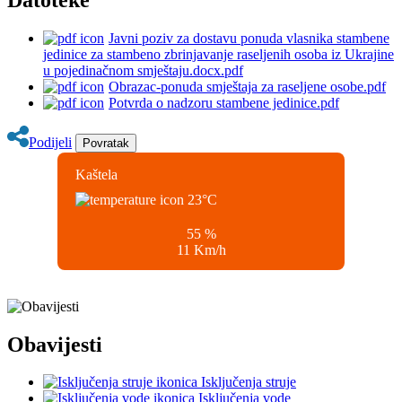
Javni poziv za dostavu ponuda vlasnika stambene
jedinice za stambeno zbrinjavanje raseljenih osoba iz Ukrajine
u pojedinačnom smještaju.docx.pdf
Obrazac-ponuda smještaja za raseljene osobe.pdf
Potvrda o nadzoru stambene jedinice.pdf
Podijeli
Povratak
Kaštela
23
°C
55 %
11 Km/h
Obavijesti
Isključenja struje
Isključenja vode