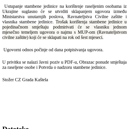
Ustupanje stambene jedinice na korištenje raseljenim osobama iz
Ukrajine suglasno će se utvrditi sklapanjem ugovora između
Ministarstva unutarnjih poslova, Ravnateljstva Civilne zaštite i
vlasnika stambene jedinice.
Trošak korištenja stambene jedinice u
pojedinačnom smještaju
podmirivati će se vlasniku jednom
mjesečno temeljem ugovora o najmu s MUP-om (Ravnateljstvom
civilne zaštite) koji će se sklapati na rok od šest mjeseci.
Ugovorni o
dnos počinje od dana potpisivanja ugovora.
U privitku se nalazi Javni poziv u PDF-u, Obrazac ponude smještaja
za raseljene osobe i Potvrda o nadzoru stambene jedinice.
Stožer CZ Grada Kaštela
Datoteke