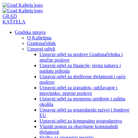
Preskoči
na
sadržaj
GRAD
KAŠTELA
Gradska uprava
O Kaštelima
Gradonačelnik
Upravni odjeli
Upravni odjel za poslove Gradonačelnika i
stručne poslove
Upravni odjel za financije, javnu nabavu i
naplatu prihoda
Upravni odjel za društvene djelatnosti i opće
poslove
Upravni odjel za izgradnju, održavanje i
imovinsko- pravne poslove
Upravni odjel za prostorno uređenje i zaštitu
okoliša
Upravni odjel za gospodarski razvoj i fondove
EU
Upravni odjel za komunalno gospodarstvo
Vlastiti pogon za obavljanje komunalnih
djelatnosti
Služba za unutarnju reviziju