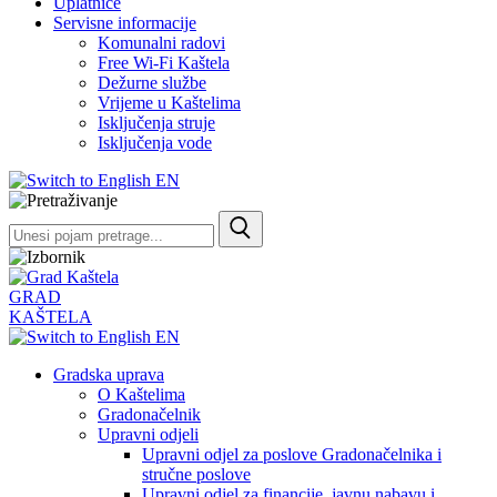
Uplatnice
Servisne informacije
Komunalni radovi
Free Wi-Fi Kaštela
Dežurne službe
Vrijeme u Kaštelima
Isključenja struje
Isključenja vode
EN
GRAD
KAŠTELA
EN
Gradska uprava
O Kaštelima
Gradonačelnik
Upravni odjeli
Upravni odjel za poslove Gradonačelnika i
stručne poslove
Upravni odjel za financije, javnu nabavu i