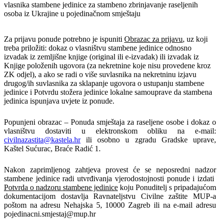
vlasnika stambene jedinice za stambeno zbrinjavanje raseljenih
osoba iz Ukrajine u pojedinačnom smještaju
Za prijavu ponude potrebno je ispuniti
Obrazac za prijavu
, uz koji
treba priložiti: dokaz o vlasništvu stambene jedinice odnosno
izvadak iz zemljišne knjige (original ili e-izvadak) ili izvadak iz
Knjige položenih ugovora (za nekretnine koje nisu provedene kroz
ZK odjel), a ako se radi o više suvlasnika na nekretninu izjavu
drugog/ih suvlasnika za sklapanje ugovora o ustupanju stambene
jedinice i Potvrdu stožera jedinice lokalne samouprave da stambena
jedinica ispunjava uvjete iz ponude.
Popunjeni obrazac – Ponuda smještaja za raseljene osobe i dokaz o
vlasništvu dostaviti u elektronskom obliku na e-mail:
civilnazastita@kastela.hr
ili osobno u zgradu Gradske uprave,
Kaštel Sućurac, Braće Radić 1.
Nakon zaprimljenog zahtjeva provest će se neposredni nadzor
stambene jedinice radi utvrđivanja vjerodostojnosti ponude i izdati
Potvrda o nadzoru stambene jedinice
koju Ponuditelj s pripadajućom
dokumentacijom dostavlja Ravnateljstvu Civilne zaštite MUP-a
poštom na adresu Nehajska 5, 10000 Zagreb ili na e-mail adresu
pojedinacni.smjestaj@mup.hr