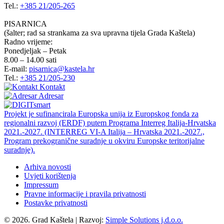
Tel.:
+385 21/205-265
PISARNICA
(šalter; rad sa strankama za sva upravna tijela Grada Kaštela)
Radno vrijeme:
Ponedjeljak – Petak
8.00 – 14.00 sati
E-mail:
pisarnica@kastela.hr
Tel.:
+385 21/205-230
Kontakt
Adresar
Projekt je sufinancirala Europska unija iz Europskog fonda za
regionalni razvoj (ERDF) putem Programa Interreg Italija-Hrvatska
2021.-2027. (INTERREG VI-A Italija – Hrvatska 2021.-2027.,
Program prekogranične suradnje u okviru Europske teritorijalne
suradnje).
Arhiva novosti
Uvjeti korištenja
Impressum
Pravne informacije i pravila privatnosti
Postavke privatnosti
© 2026. Grad Kaštela
|
Razvoj:
Simple Solutions j.d.o.o.