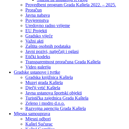
Provedbeni program Grada Kaštela 2022. – 2025.
Proračun
Javna nabava
Povjerenstva
Uredovno radno vrijeme
EU Projekti
Gradsko vijeće
Važni akti
Zaštita osobnih podataka
Javni pozivi, natječaji i oglasi
Etički kodeks
Transparentnost proračuna Grada Kaštela
Video galerija
Gradske ustanove i tvrtke
Gradska knjižnica Kaštela
Muzej grada Kaštela
Dječji vrtić Kaštela
Javna ustanova športski objekti
Turistička zajednica Grada Kaštela
Zeleno i modro d.o.o.
Razvojna agencija Grada Kaštela
Mjesna samouprava
Mjesni odbori
Kaštel Sućurac