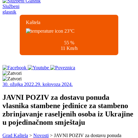
Službeni
glasnik
Kaštela
23
°C
55 %
11 Km/h
30. ožujka 2022.
29. kolovoza 2024.
JAVNI POZIV za dostavu ponuda
vlasnika stambene jedinice za stambeno
zbrinjavanje raseljenih osoba iz Ukrajine
u pojedinačnom smještaju
Grad Kaštela
>
Novosti
> JAVNI POZIV za dostavu ponuda