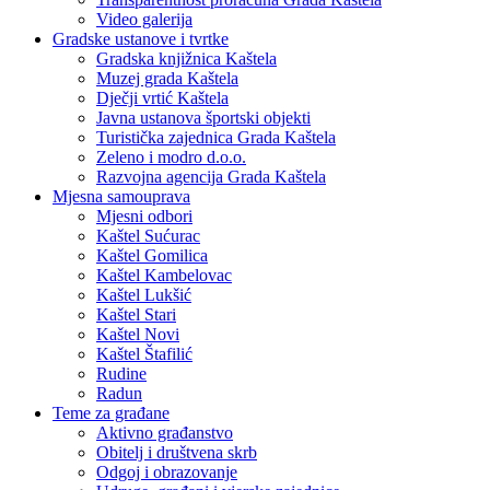
Video galerija
Gradske ustanove i tvrtke
Gradska knjižnica Kaštela
Muzej grada Kaštela
Dječji vrtić Kaštela
Javna ustanova športski objekti
Turistička zajednica Grada Kaštela
Zeleno i modro d.o.o.
Razvojna agencija Grada Kaštela
Mjesna samouprava
Mjesni odbori
Kaštel Sućurac
Kaštel Gomilica
Kaštel Kambelovac
Kaštel Lukšić
Kaštel Stari
Kaštel Novi
Kaštel Štafilić
Rudine
Radun
Teme za građane
Aktivno građanstvo
Obitelj i društvena skrb
Odgoj i obrazovanje