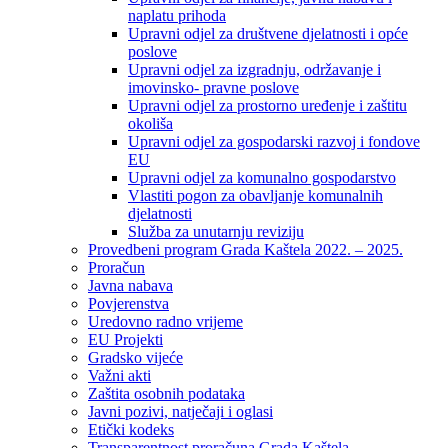
naplatu prihoda
Upravni odjel za društvene djelatnosti i opće
poslove
Upravni odjel za izgradnju, održavanje i
imovinsko- pravne poslove
Upravni odjel za prostorno uređenje i zaštitu
okoliša
Upravni odjel za gospodarski razvoj i fondove
EU
Upravni odjel za komunalno gospodarstvo
Vlastiti pogon za obavljanje komunalnih
djelatnosti
Služba za unutarnju reviziju
Provedbeni program Grada Kaštela 2022. – 2025.
Proračun
Javna nabava
Povjerenstva
Uredovno radno vrijeme
EU Projekti
Gradsko vijeće
Važni akti
Zaštita osobnih podataka
Javni pozivi, natječaji i oglasi
Etički kodeks
Transparentnost proračuna Grada Kaštela