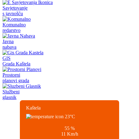
Savjetovanje
s javnošću
Komunalno
redarstvo
Javna
nabava
GIS
Grada Kaštela
Prostorni
planovi grada
Službeni
glasnik
Kaštela
23
°C
55 %
11 Km/h