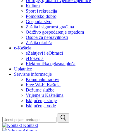
Udruge, građani i vjerske zajednice
Kultura
Sport i rekreacija
Pomorsko dobro
Gospodarstvo
Zaštita i sigurnost građana
Održivo gospodarenje otpadom
Osoba za nepravilnosti
Zaštita okoliša
e-Kaštela
eZahtjevi i eObrasci
eDozvola
Elektronička oglasna ploča
Uplatnice
Servisne informacije
Komunalni radovi
Free Wi-Fi Kaštela
Dežurne službe
Vrijeme u Kaštelima
Isključenja struje
Isključenja vode
Kontakt
Adresar