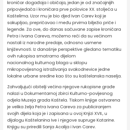
kroničar događaja i običaja, jedan je od značajnijih
pripovjedača i kroničara prve polovice XX. stoljeća u
Kaštelima. Uzor mu je bio djed Ivan Carev koji je
sakupljao, prepričavao i među prvima bilježio priče i
legende. Za ove, do danas sačuvane zapise kroničara
Petra i Ivana Careva, možemo reći da su većinom
nastali iz narodne predaje, odnosno usmene
književnosti. Iz današnje perspektive gledano tematiku
ovih rukopisa smatramo dijelom
nacionalnog kulturnog blaga u sklopu
mikropovijesnog istraživanja svakodnevice jedne
lokalne urbane sredine kao što su kaštelanska naselja.
Zahvaljujući obitelji većina njegove rukopisne građe
nalazi u Dokumentarnoj zbirci Kulturno-povijesnog
odjela Muzeja grada Kaštela. Tiskom knjige ostvarena
je velika želja Petra Ivana Careva za publiciranjem
svojih dijela koja je i zapisana u ovoj Knjizi XVII., u
dijalogu Kaštelanina Ive i njegove supruge Katarine.
Knjigu su priredili Sanja Acalija i Ivan Carev.