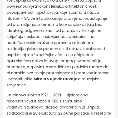
koncepcijsku okosnicu koju čine tri česta pojma u
povijesnoumjetničkom leksiku: arhitektoničnost,
asocijativnost i apstrakcija, koje sažima u nazivu
izložbe – 3A. Je li ta skorašnja promjena, odustajanje
od promišljanja o temama koje ionako ostaju bez
idealnog odgovora, kao i od pitanja svrhe koja ne
isključuju tjeskobu i neizvjesnost, posebice i na
neobičan način izražene upravo u aktualnom
razdoblju globalne pandemije, ili odaziv kreativnosti
usprkos njima? Kod Pejkovića to je očigledno
optimistična potvrda ovog drugog, svjedočeći je
predanim, strpljivim, metodičnim i plodnim radom da
bi namirio sve svoje profesionalne i kreativne interese
i namisli', piše
Mirela Vujević Duvnjak
, muzejska
savjetnica.
Studinova izložba 1921. – 2021. – djelomična
rekonstrukcija izložbe iz 1921. uz virtualno
vodstvo. Studinova izložba, otvorena 1921. u Splitu
sadržavala je 28 skulptura: 22 pune plastike, 6 reljefa te