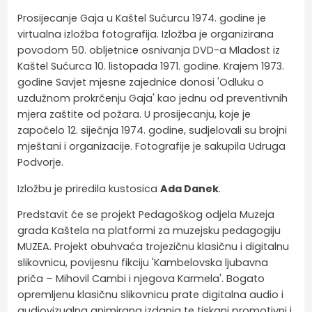
Prosijecanje Gaja u Kaštel Sućurcu 1974. godine je
virtualna izložba fotografija. Izložba je organizirana
povodom 50. obljetnice osnivanja DVD-a Mladost iz
Kaštel Sućurca 10. listopada 1971. godine. Krajem 1973.
godine Savjet mjesne zajednice donosi 'Odluku o
uzdužnom prokrčenju Gaja' kao jednu od preventivnih
mjera zaštite od požara. U prosijecanju, koje je
započelo 12. siječnja 1974. godine, sudjelovali su brojni
mještani i organizacije. Fotografije je sakupila Udruga
Podvorje.
Izložbu je priredila kustosica
Ada Danek
.
Predstavit će se projekt Pedagoškog odjela Muzeja
grada Kaštela na platformi za muzejsku pedagogiju
MUZEA. Projekt obuhvaća trojezičnu klasičnu i digitalnu
slikovnicu, povijesnu fikciju 'Kambelovska ljubavna
priča – Mihovil Cambi i njegova Karmela'. Bogato
opremljenu klasičnu slikovnicu prate digitalna audio i
audiovizualna animirana
izdanja te tiskani promotivni i