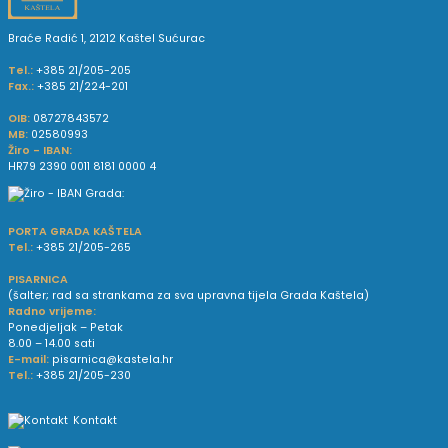
Braće Radić 1, 21212 Kaštel Sućurac
Tel.:
+385 21/205-205
Fax.:
+385 21/224-201
OIB:
08727843572
MB:
02580993
Žiro - IBAN:
HR79 2390 0011 8181 0000 4
PORTA GRADA KAŠTELA
Tel.:
+385 21/205-265
PISARNICA
(šalter; rad sa strankama za sva upravna tijela Grada Kaštela)
Radno vrijeme:
Ponedjeljak – Petak
8.00 – 14.00 sati
E-mail:
pisarnica@kastela.hr
Tel.:
+385 21/205-230
Kontakt