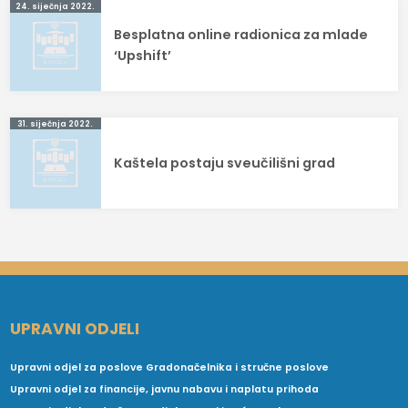
Navigacija
24. siječnja 2022.
Besplatna online radionica za mlade
objava
‘Upshift’
31. siječnja 2022.
Kaštela postaju sveučilišni grad
UPRAVNI ODJELI
Upravni odjel za poslove Gradonačelnika i stručne poslove
Upravni odjel za financije, javnu nabavu i naplatu prihoda