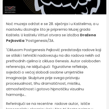
Noć muzeja održat e se 28. siječnja i u Kaštelima, a u
nastavku doznajte što je pripremio Muzej grada
Kaštela. U kaštelu Vitturi otvara se izložba
Dražena
Pejkovića
'Postgenesis/3A.
'Ciklusom Postgenesis Pejković predstavlja radove koji
se stilski i tehnički nadovezuju na dio radova nekih od
prethodnih cjelina iz ciklusa Genesis. Autor oslobođen
referencija, ne isključujući figurativne refleksije,
svjedoči o većoj slobodi osobne umjetničke
imaginacije. Skulpture prije svega prizivaju
procesualnost, tihu dramatičnost, mistiku,
atmosferičnost i gotovo hipnotičku vizualnu
harmoniju…
Referirajući se na recentne radove autor, ističe