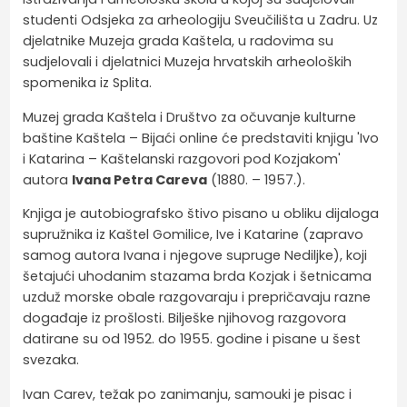
studenti Odsjeka za arheologiju Sveučilišta u Zadru. Uz
djelatnike Muzeja grada Kaštela, u radovima su
sudjelovali i djelatnici Muzeja hrvatskih arheoloških
spomenika iz Splita.
Muzej grada Kaštela i Društvo za očuvanje kulturne
baštine Kaštela – Bijaći online će predstaviti knjigu 'Ivo
i Katarina – Kaštelanski razgovori pod Kozjakom'
autora
Ivana Petra Careva
(1880. – 1957.).
Knjiga je autobiografsko štivo pisano u obliku dijaloga
supružnika iz Kaštel Gomilice, Ive i Katarine (zapravo
samog autora Ivana i njegove supruge Nediljke), koji
šetajući uhodanim stazama brda Kozjak i šetnicama
uzduž morske obale razgovaraju i prepričavaju razne
događaje iz prošlosti. Bilješke njihovog razgovora
datirane su od 1952. do 1955. godine i pisane u šest
svezaka.
Ivan Carev, težak po zanimanju, samouki je pisac i