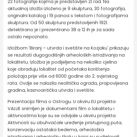
23 fotografije kojima je predstavljen 21 rad. Na
aktualnoj izložbi izloženo je 9 skulptura, 30 fotografija,
originalni katalog i 19 panoa s tekstom i fotografijama
skulptura. Od 50 skulptura predstavljenih 1921.
detektirano je i prezentirano 38 a 12 ih je za sada
ostalo nepoznato.
Izložbom 'Biranj – utvrda i svetište na Kozjaku' prikazuju
se rezultati dugogodišnjih arheoloških istraživanja na
lokalitetu. Izložba je podijeljena na nekoliko cjelina
koje obrađuju lokalitet od početaka korištenja
položaja prije više od 6000 godine do 2. svjetskog
rata. Ovdje se nalazila neolitička ograda, prapovijesna
gradina, kasnoantička utvrda i svetište.
Prezentacija filma o Ostrogu. U okviru EU projekta
VALUE snimljen je dokumentarni film o lokalitetu i
aktivnostima koje su se odvijale u okviru projekta.
Aktivnosti su obuhvaćale uređenje pristupnog puta,
konzervaciju ostataka bedema, arheološka
istraživanja i arheološku školu u kojoj su sudjelovali