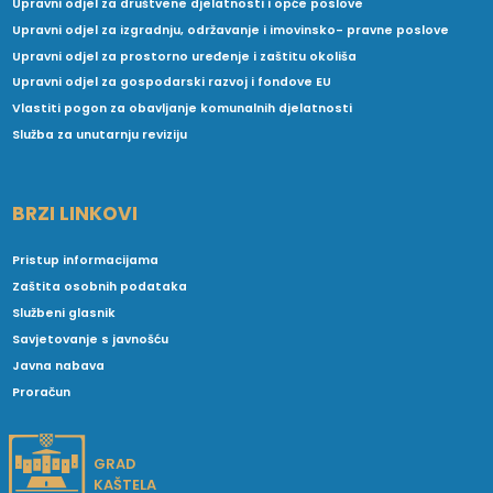
Upravni odjel za društvene djelatnosti i opće poslove
Upravni odjel za izgradnju, održavanje i imovinsko- pravne poslove
Upravni odjel za prostorno uređenje i zaštitu okoliša
Upravni odjel za gospodarski razvoj i fondove EU
Vlastiti pogon za obavljanje komunalnih djelatnosti
Služba za unutarnju reviziju
BRZI LINKOVI
Pristup informacijama
Zaštita osobnih podataka
Službeni glasnik
Savjetovanje s javnošću
Javna nabava
Proračun
GRAD
KAŠTELA