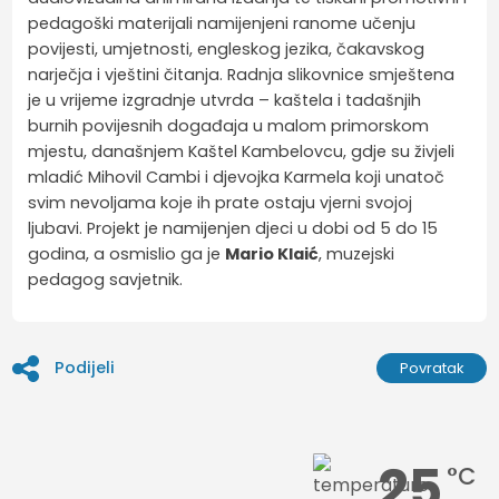
pedagoški materijali namijenjeni ranome učenju
povijesti, umjetnosti, engleskog jezika, čakavskog
narječja i vještini čitanja. Radnja slikovnice smještena
je u vrijeme izgradnje utvrda – kaštela i tadašnjih
burnih povijesnih događaja u malom primorskom
mjestu, današnjem Kaštel Kambelovcu, gdje su živjeli
mladić Mihovil Cambi i djevojka Karmela koji unatoč
svim nevoljama koje ih prate ostaju vjerni svojoj
ljubavi. Projekt je namijenjen djeci u dobi od 5 do 15
godina, a osmislio ga je
Mario Klaić
, muzejski
pedagog savjetnik.
Podijeli
Povratak
25
°C