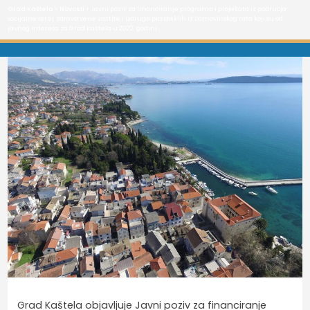
Grad Kaštela
>
Novosti
> Javni poziv za financiranje programa i projekata iz područja
socijalne skrbi, zdravstvene zaštite i udruga proisteklih iz Domovinskog rata koji su od
javnog interesa za Grad Kaštela u 2022. godini
Grad Kaštela objavljuje Javni poziv
za financiranje