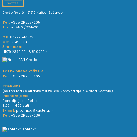
Braće Radić 1, 21212 Kaštel Sućurac
Tel.:
+385 21/205-205
Fax.:
+385 21/224-201
OIB:
08727843572
MB:
02580993
Žiro - IBAN:
HR79 2390 0011 8181 0000 4
PORTA GRADA KAŠTELA
Tel.:
+385 21/205-265
PISARNICA
(šalter; rad sa strankama za sva upravna tijela Grada Kaštela)
Radno vrijeme:
Ponedjeljak – Petak
8.00 – 14.00 sati
E-mail:
pisarnica@kastela.hr
Tel.:
+385 21/205-230
Kontakt