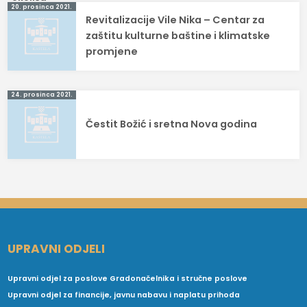
Navigacija
20. prosinca 2021.
Revitalizacije Vile Nika – Centar za
objava
zaštitu kulturne baštine i klimatske
promjene
24. prosinca 2021.
Čestit Božić i sretna Nova godina
UPRAVNI ODJELI
Upravni odjel za poslove Gradonačelnika i stručne poslove
Upravni odjel za financije, javnu nabavu i naplatu prihoda