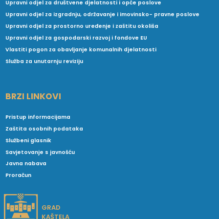
Upravni odjel za društvene djelatnosti i opće poslove
Upravni odjel za izgradnju, održavanje i imovinsko- pravne poslove
Upravni odjel za prostorno uređenje i zaštitu okoliša
Upravni odjel za gospodarski razvoj i fondove EU
Vlastiti pogon za obavljanje komunalnih djelatnosti
Služba za unutarnju reviziju
BRZI LINKOVI
Pristup informacijama
Zaštita osobnih podataka
Službeni glasnik
Savjetovanje s javnošću
Javna nabava
Proračun
GRAD
KAŠTELA