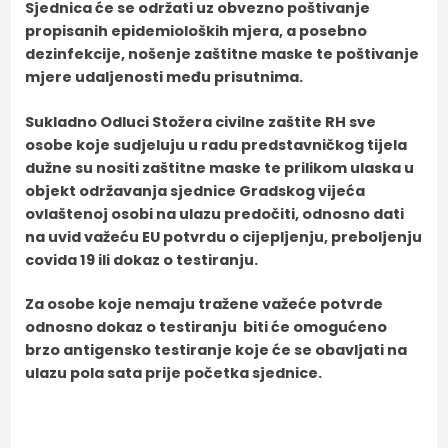
Sjednica će se održati uz obvezno poštivanje
propisanih epidemioloških mjera, a posebno
dezinfekcije, nošenje zaštitne maske te poštivanje
mjere udaljenosti među prisutnima.
Sukladno Odluci Stožera
civilne zaštite RH
sve
osobe koje sudjeluju u radu predstavničkog tijela
dužne su nositi zaštitne maske te prilikom ulaska u
objekt održavanja sjednice Gradskog vijeća
ovlaštenoj osobi na ulazu predočiti, odnosno dati
na uvid važeću EU potvrdu o cijepljenju, preboljenju
covida 19 ili dokaz o testiranju.
Za osobe koje nemaju tražene važeće potvrde
odnosno dokaz o testiranju biti će omogućeno
brzo antigensko testiranje koje će se obavljati na
ulazu pola sata prije početka sjednice.