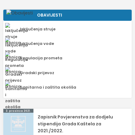
OBAVIJESTI
Isključenja struje
Isključenja vode
Regulacija prometa
Gradski prijevoz
Sanitarna i zaštita okoliša
Navigacija
3. prosinca 2021.
Zapisnik Povjerenstva za dodjelu
objava
stipendija Grada Kaštela za
2021./2022.