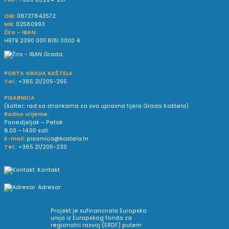
OIB:
08727843572
MB:
02580993
Žiro - IBAN:
HR79 2390 0011 8181 0000 4
PORTA GRADA KAŠTELA
Tel.:
+385 21/205-265
PISARNICA
(šalter; rad sa strankama za sva upravna tijela Grada Kaštela)
Radno vrijeme:
Ponedjeljak – Petak
8.00 – 14.00 sati
E-mail:
pisarnica@kastela.hr
Tel.:
+385 21/205-230
Kontakt
Adresar
Projekt je sufinancirala Europska
unija iz Europskog fonda za
regionalni razvoj (ERDF) putem