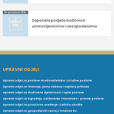
10. prosinca 2021.
Započela podjela božićnica
umirovljenicima i nezaposlenima
UPRAVNI ODJELI
Upravni odjel za poslove Gradonačelnika i stručne poslove
Upravni odjel za financije, javnu nabavu i naplatu prihoda
Upravni odjel za društvene djelatnosti i opće poslove
Upravni odjel za izgradnju, održavanje i imovinsko- pravne poslove
Upravni odjel za prostorno uređenje i zaštitu okoliša
Upravni odjel za gospodarski razvoj i fondove EU