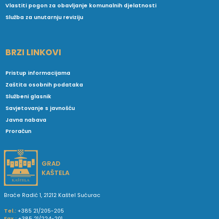
Vlastiti pogon za obavljanje komunalnih djelatnosti
Služba za unutarnju reviziju
BRZI LINKOVI
Pristup informacijama
Zaštita osobnih podataka
Službeni glasnik
Savjetovanje s javnošću
Javna nabava
Proračun
GRAD
KAŠTELA
Braće Radić 1, 21212 Kaštel Sućurac
Tel.:
+385 21/205-205
Fax.:
+385 21/224-201