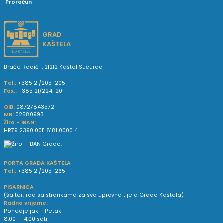
Proračun
GRAD
KAŠTELA
Braće Radić 1, 21212 Kaštel Sućurac
Tel.:
+385 21/205-205
Fax.:
+385 21/224-201
OIB:
08727843572
MB:
02580993
Žiro - IBAN:
HR79 2390 0011 8181 0000 4
PORTA GRADA KAŠTELA
Tel.:
+385 21/205-265
PISARNICA
(šalter; rad sa strankama za sva upravna tijela Grada Kaštela)
Radno vrijeme:
Ponedjeljak – Petak
8.00 – 14.00 sati