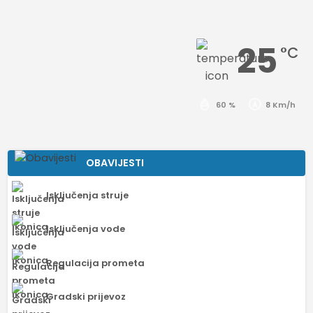
25
°C
60 %
8 Km/h
OBAVIJESTI
Isključenja struje
Isključenja vode
Regulacija prometa
Gradski prijevoz