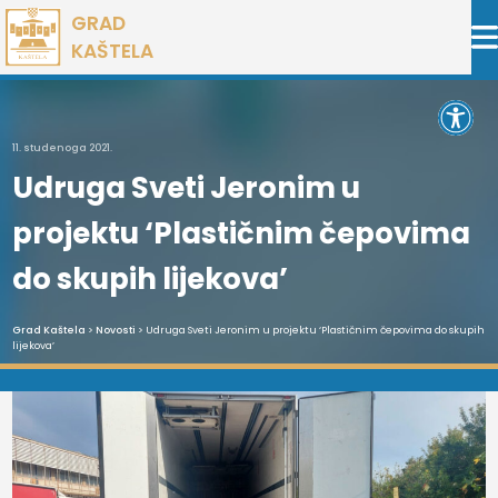
Preskoči
GRAD
na
KAŠTELA
sadržaj
Open 
11. studenoga 2021.
Udruga Sveti Jeronim u
projektu ‘Plastičnim čepovima
do skupih lijekova’
Grad Kaštela
>
Novosti
> Udruga Sveti Jeronim u projektu ‘Plastičnim čepovima do skupih
lijekova’