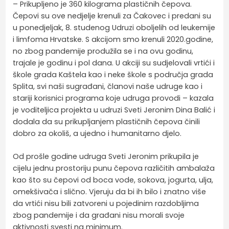
– Prikupljeno je 360 kilograma plastičnih čepova.
Čepovi su ove nedjelje krenuli za Čakovec i predani su
u ponedjeljak, 8. studenog Udruzi oboljelih od leukemije
i limfoma Hrvatske. S akcijom smo krenuli 2020.godine,
no zbog pandemije produžila se i na ovu godinu,
trajale je godinu i pol dana. U akciji su sudjelovali vrtići i
škole grada Kaštela kao i neke škole s područja grada
Splita, svi naši sugrađani, članovi naše udruge kao i
stariji korisnici programa koje udruga provodi – kazala
je voditeljica projekta u udruzi Sveti Jeronim Dina Balić i
dodala da su prikupljanjem plastičnih čepova činili
dobro za okoliš, a ujedno i humanitarno djelo.
Od prošle godine udruga Sveti Jeronim prikupila je
cijelu jednu prostoriju punu čepova različitih ambalaža
kao što su čepovi od boca vode, sokova, jogurta, ulja,
omekšivača i slično. Vjeruju da bi ih bilo i znatno više
da vrtići nisu bili zatvoreni u pojedinim razdobljima
zbog pandemije i da građani nisu morali svoje
aktivnosti svesti na minimum.