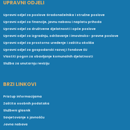
UPRAVNI ODJELI
Upravni odjel za poslove Gradonačelnika i stručne poslove
Upravni odjel za financije, javnu nabavu i naplatu prihoda
Upravni odjel za društvene djelatnosti i opće poslove
Upravni odjel za izgradnju, održavanje i imovinsko- pravne poslove
Upravni odjel za prostorno uređenje i zaštitu okoliša
Upravni odjel za gospodarski razvoj i fondove EU
Vlastiti pogon za obavljanje komunalnih djelatnosti
Služba za unutarnju reviziju
BRZI LINKOVI
Pristup informacijama
Zaštita osobnih podataka
Službeni glasnik
Savjetovanje s javnošću
Javna nabava