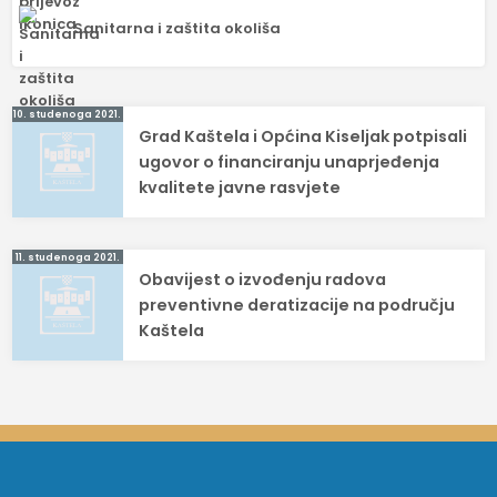
Sanitarna i zaštita okoliša
Navigacija
10. studenoga 2021.
Grad Kaštela i Općina Kiseljak potpisali
objava
ugovor o financiranju unaprjeđenja
kvalitete javne rasvjete
11. studenoga 2021.
Obavijest o izvođenju radova
preventivne deratizacije na području
Kaštela