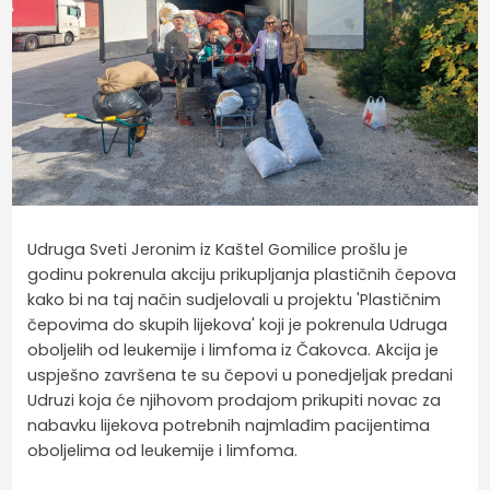
Udruga Sveti Jeronim iz Kaštel Gomilice prošlu je
godinu pokrenula akciju prikupljanja plastičnih čepova
kako bi na taj način sudjelovali u projektu 'Plastičnim
čepovima do skupih lijekova' koji je pokrenula Udruga
oboljelih od leukemije i limfoma iz Čakovca. Akcija je
uspješno završena te su čepovi u ponedjeljak predani
Udruzi koja će njihovom prodajom prikupiti novac za
nabavku lijekova potrebnih najmlađim pacijentima
oboljelima od leukemije i limfoma.