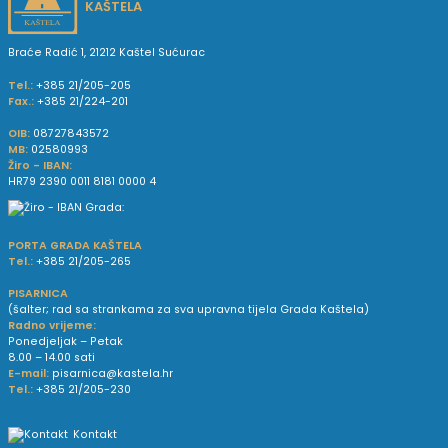
KAŠTELA
Braće Radić 1, 21212 Kaštel Sućurac
Tel.:
+385 21/205-205
Fax.:
+385 21/224-201
OIB:
08727843572
MB:
02580993
Žiro - IBAN:
HR79 2390 0011 8181 0000 4
PORTA GRADA KAŠTELA
Tel.:
+385 21/205-265
PISARNICA
(šalter; rad sa strankama za sva upravna tijela Grada Kaštela)
Radno vrijeme:
Ponedjeljak – Petak
8.00 – 14.00 sati
E-mail:
pisarnica@kastela.hr
Tel.:
+385 21/205-230
Kontakt