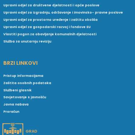
Upravni odjel za društvene djelatnosti i opće poslove
Upravni odjel za izgradnju, održavanje i imovinsko- pravne poslove
Upravni odjel za prostorno uređenje i zaštitu okoliša
Upravni odjel za gospodarski razvoj i fondove EU
Vlastiti pogon za obavljanje komunalnih djelatnosti
Služba za unutarnju reviziju
BRZI LINKOVI
Pristup informacijama
Zaštita osobnih podataka
Službeni glasnik
Savjetovanje s javnošću
Javna nabava
Proračun
GRAD