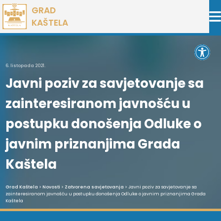
Preskoči
GRAD
na
KAŠTELA
sadržaj
Open 
6. listopada 2021.
Javni poziv za savjetovanje sa
zainteresiranom javnošću u
postupku donošenja Odluke o
javnim priznanjima Grada
Kaštela
Grad Kaštela
>
Novosti
>
Zatvorena savjetovanja
> Javni poziv za savjetovanje sa
zainteresiranom javnošću u postupku donošenja Odluke o javnim priznanjima Grada
Kaštela