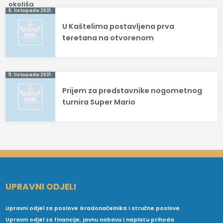
Navigacija
5. listopada 2021.
U Kaštelima postavljena prva
objava
teretana na otvorenom
11. listopada 2021.
Prijem za predstavnike nogometnog
turnira Super Mario
UPRAVNI ODJELI
Upravni odjel za poslove Gradonačelnika i stručne poslove
Upravni odjel za financije, javnu nabavu i naplatu prihoda