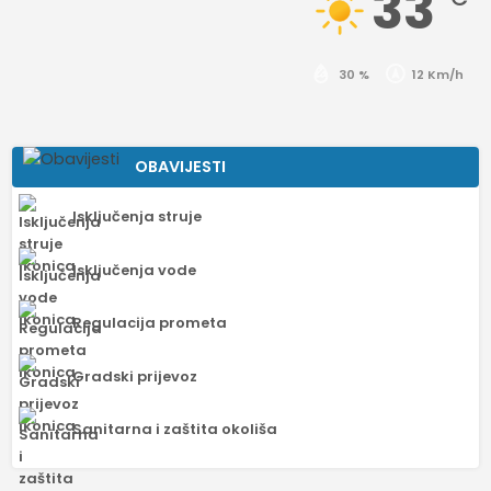
33
30 %
12 Km/h
OBAVIJESTI
Isključenja struje
Isključenja vode
Regulacija prometa
Gradski prijevoz
Sanitarna i zaštita okoliša