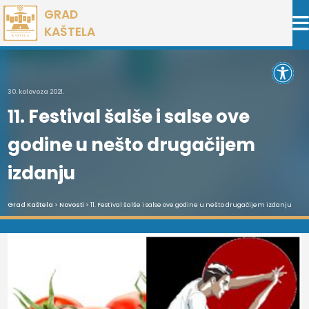
Preskoči
GRAD
na
KAŠTELA
sadržaj
Open 
30. kolovoza 2021.
11. Festival šalše i salse ove
godine u nešto drugačijem
izdanju
Grad Kaštela
>
Novosti
> 11. Festival šalše i salse ove godine u nešto drugačijem izdanju