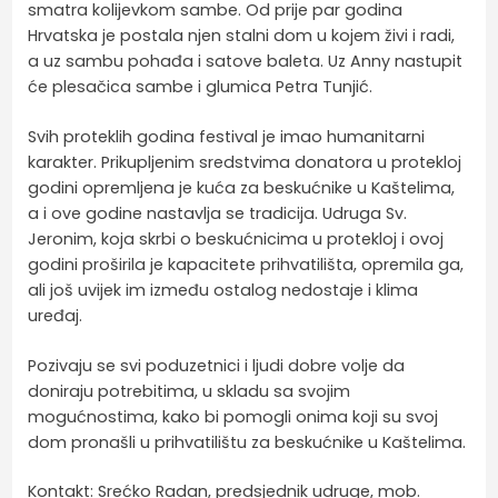
smatra kolijevkom sambe. Od prije par godina
Hrvatska je postala njen stalni dom u kojem živi i radi,
a uz sambu pohađa i satove baleta. Uz Anny nastupit
će plesačica sambe i glumica Petra Tunjić.
Svih proteklih godina festival je imao humanitarni
karakter. Prikupljenim sredstvima donatora u protekloj
godini opremljena je kuća za beskućnike u Kaštelima,
a i ove godine nastavlja se tradicija. Udruga Sv.
Jeronim, koja skrbi o beskućnicima u protekloj i ovoj
godini proširila je kapacitete prihvatilišta, opremila ga,
ali još uvijek im između ostalog nedostaje i klima
uređaj.
Pozivaju se svi poduzetnici i ljudi dobre volje da
doniraju potrebitima, u skladu sa svojim
mogućnostima, kako bi pomogli onima koji su svoj
dom pronašli u prihvatilištu za beskućnike u Kaštelima.
Kontakt: Srećko Radan, predsjednik udruge, mob.