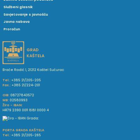
Službeni glasnik
Savjetovanje s javnošću
Javna nabava
Proračun
GRAD
KAŠTELA
Braće Radić 1, 21212 Kaštel Sućurac
Tel.:
+385 21/205-205
Fax.:
+385 21/224-201
OIB:
08727843572
MB:
02580993
Žiro - IBAN:
HR79 2390 0011 8181 0000 4
PORTA GRADA KAŠTELA
Tel.:
+385 21/205-265