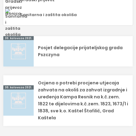
Sanitarna i zaštita okoliša
Navigacija
30. kolovoza 2021.
Posjet delegacije prijateljskog grada
objava
Pszczyna
Ocjena o potrebi procjene utjecaja
30. kolovoza 2021.
zahvata na okoliš za zahvat izgradnje i
uređenja Kampa Resnik na k.č.zem.
1822 te dijelovima k.č.zem. 1823, 1673/1 i
1838, sve k.o. Kaštel Štafilić, Grad
Kaštela