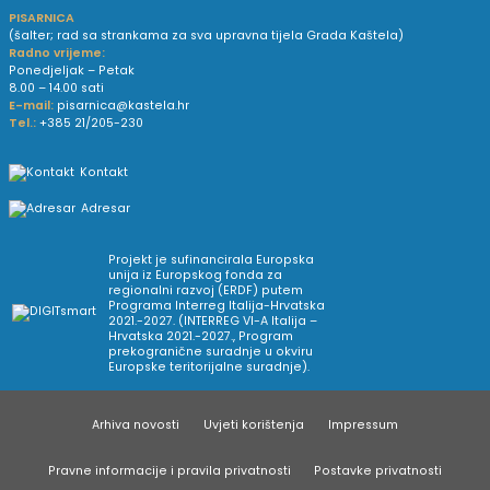
PISARNICA
(šalter; rad sa strankama za sva upravna tijela Grada Kaštela)
Radno vrijeme:
Ponedjeljak – Petak
8.00 – 14.00 sati
E-mail:
pisarnica@kastela.hr
Tel.:
+385 21/205-230
Kontakt
Adresar
Projekt je sufinancirala Europska
unija iz Europskog fonda za
regionalni razvoj (ERDF) putem
Programa Interreg Italija-Hrvatska
2021.-2027. (INTERREG VI-A Italija –
Hrvatska 2021.-2027., Program
prekogranične suradnje u okviru
Europske teritorijalne suradnje).
Arhiva novosti
Uvjeti korištenja
Impressum
Pravne informacije i pravila privatnosti
Postavke privatnosti