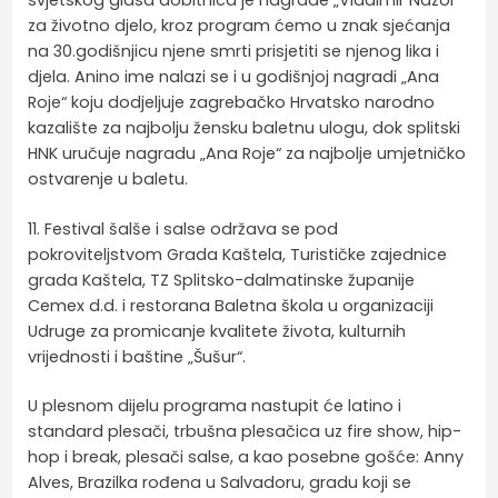
svjetskog glasa dobitnica je nagrade „Vladimir Nazor“
za životno djelo, kroz program ćemo u znak sjećanja
na 30.godišnjicu njene smrti prisjetiti se njenog lika i
djela. Anino ime nalazi se i u godišnjoj nagradi „Ana
Roje“ koju dodjeljuje zagrebačko Hrvatsko narodno
kazalište za najbolju žensku baletnu ulogu, dok splitski
HNK uručuje nagradu „Ana Roje“ za najbolje umjetničko
ostvarenje u baletu.
11. Festival šalše i salse održava se pod
pokroviteljstvom Grada Kaštela, Turističke zajednice
grada Kaštela, TZ Splitsko-dalmatinske županije
Cemex d.d. i restorana Baletna škola u organizaciji
Udruge za promicanje kvalitete života, kulturnih
vrijednosti i baštine „Šušur“.
U plesnom dijelu programa nastupit će latino i
standard plesači, trbušna plesačica uz fire show, hip-
hop i break, plesači salse, a kao posebne gošće: Anny
Alves, Brazilka rođena u Salvadoru, gradu koji se