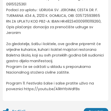
0915525361
Podaci za uplatu : UDRUGA SV. JERONIM, CESTA DR. F.
TUĐMANA 434 A, 21213 K. GOMILICA, OIB: 03572593865
RN ZA UPLATU KOD PBZ-A: IBAN HR4823400091110119260,
Opis plaćanja: donacija za prenoćište udruge sv
Jeronim
Za gledatelje, šalšu i koktele, ove godine pripremit će
vrijedne kuharice, kuhari i koktel majstori restorana
Baletna škola, koji su svih proteklih godina bili sudionici
gastro dijela manifestacij.
Program će se održati u skladu s preporukama
Nacionalnog stožera civilne zaštite.
Program 11. Festivala šalse i salse pratite uživo na
poveznici https://youtu.be/A1RHYbWdFBs