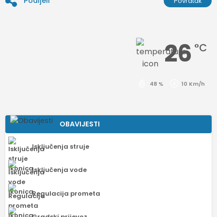
Podijeli
Povratak
26
°C
48 %
10 Km/h
OBAVIJESTI
Isključenja struje
Isključenja vode
Regulacija prometa
Gradski prijevoz