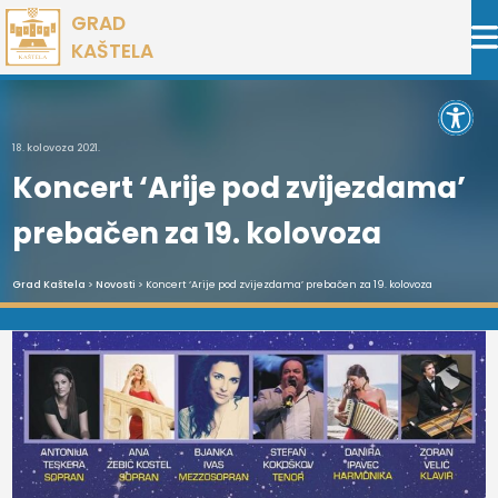
Preskoči
GRAD
na
KAŠTELA
sadržaj
Open 
18. kolovoza 2021.
Koncert ‘Arije pod zvijezdama’
prebačen za 19. kolovoza
Grad Kaštela
>
Novosti
> Koncert ‘Arije pod zvijezdama’ prebačen za 19. kolovoza