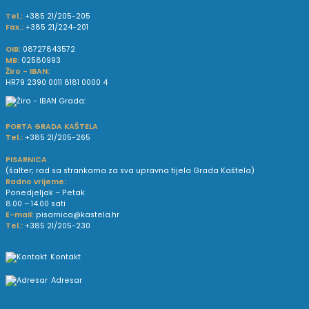
Tel.:
+385 21/205-205
Fax.:
+385 21/224-201
OIB:
08727843572
MB:
02580993
Žiro - IBAN:
HR79 2390 0011 8181 0000 4
PORTA GRADA KAŠTELA
Tel.:
+385 21/205-265
PISARNICA
(šalter; rad sa strankama za sva upravna tijela Grada Kaštela)
Radno vrijeme:
Ponedjeljak – Petak
8.00 – 14.00 sati
E-mail:
pisarnica@kastela.hr
Tel.:
+385 21/205-230
Kontakt
Adresar