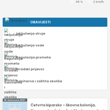
40 %
2 Km/h
OBAVIJESTI
Isključenja struje
Isključenja vode
Regulacija prometa
Gradski prijevoz
Sanitarna i zaštita okoliša
Navigacija
18. kolovoza 2021.
Četvrta kiparsko – likovna kolonija,