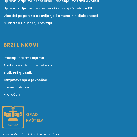
Upravni odjel za prostorno uređenje i zaštitu okoliša
Upravni odjel za gospodarski razvoj i fondove EU
Vlastiti pogon za obavljanje komunalnih djelatnosti
Služba za unutarnju reviziju
BRZI LINKOVI
Pristup informacijama
Zaštita osobnih podataka
Službeni glasnik
Savjetovanje s javnošću
Javna nabava
Proračun
GRAD
KAŠTELA
Braće Radić 1, 21212 Kaštel Sućurac