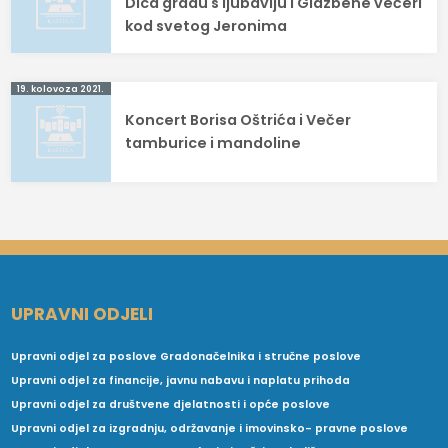
objava
Dica gradu s ljubavlju i Glazbene večeri
kod svetog Jeronima
19. kolovoza 2021.
Koncert Borisa Oštrića i Večer
tamburice i mandoline
UPRAVNI ODJELI
Upravni odjel za poslove Gradonačelnika i stručne poslove
Upravni odjel za financije, javnu nabavu i naplatu prihoda
Upravni odjel za društvene djelatnosti i opće poslove
Upravni odjel za izgradnju, održavanje i imovinsko- pravne poslove