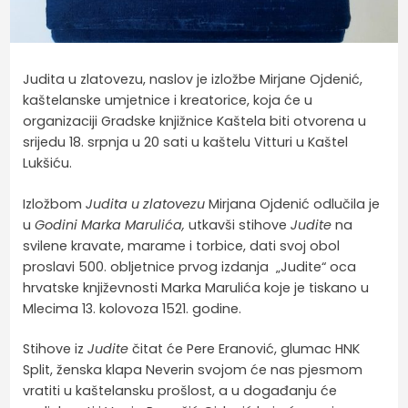
Judita u zlatovezu, naslov je izložbe Mirjane Ojdenić,
kaštelanske umjetnice i kreatorice, koja će u
organizaciji Gradske knjižnice Kaštela biti otvorena u
srijedu 18. srpnja u 20 sati u kaštelu Vitturi u Kaštel
Lukšiću.
Izložbom
Judita u zlatovezu
Mirjana Ojdenić odlučila je
u
Godini Marka Marulića,
utkavši stihove
Judite
na
svilene kravate, marame i torbice, dati svoj obol
proslavi 500. obljetnice prvog izdanja „Judite“ oca
hrvatske književnosti Marka Marulića koje je tiskano u
Mlecima 13. kolovoza 1521. godine.
Stihove iz
Judite
čitat će Pere Eranović, glumac HNK
Split, ženska klapa Neverin svojom će nas pjesmom
vratiti u kaštelansku prošlost, a u događanju će