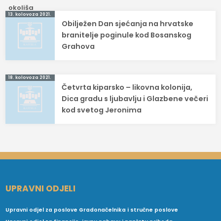
Navigacija
13. kolovoza 2021.
Obilježen Dan sjećanja na hrvatske
objava
branitelje poginule kod Bosanskog
Grahova
18. kolovoza 2021.
Četvrta kiparsko – likovna kolonija,
Dica gradu s ljubavlju i Glazbene večeri
kod svetog Jeronima
UPRAVNI ODJELI
Upravni odjel za poslove Gradonačelnika i stručne poslove