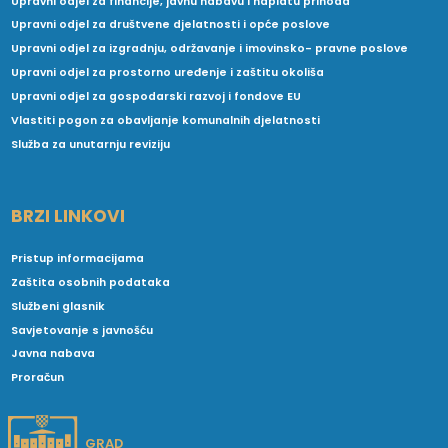
Upravni odjel za financije, javnu nabavu i naplatu prihoda
Upravni odjel za društvene djelatnosti i opće poslove
Upravni odjel za izgradnju, održavanje i imovinsko- pravne poslove
Upravni odjel za prostorno uređenje i zaštitu okoliša
Upravni odjel za gospodarski razvoj i fondove EU
Vlastiti pogon za obavljanje komunalnih djelatnosti
Služba za unutarnju reviziju
BRZI LINKOVI
Pristup informacijama
Zaštita osobnih podataka
Službeni glasnik
Savjetovanje s javnošću
Javna nabava
Proračun
GRAD