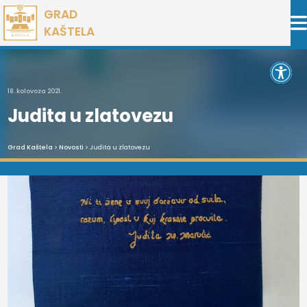
Preskoči
GRAD
na
KAŠTELA
sadržaj
Open 
18. kolovoza 2021.
Judita u zlatovezu
Grad Kaštela
>
Novosti
> Judita u zlatovezu