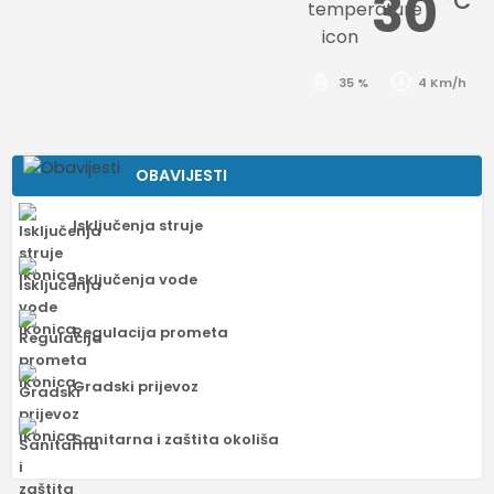
30
°C
35 %
4 Km/h
OBAVIJESTI
Isključenja struje
Isključenja vode
Regulacija prometa
Gradski prijevoz
Sanitarna i zaštita okoliša