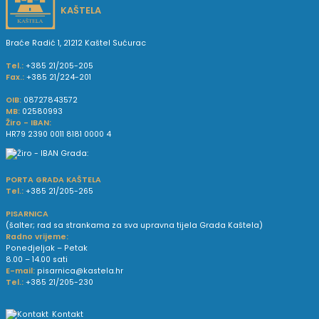
KAŠTELA
Braće Radić 1, 21212 Kaštel Sućurac
Tel.:
+385 21/205-205
Fax.:
+385 21/224-201
OIB:
08727843572
MB:
02580993
Žiro - IBAN:
HR79 2390 0011 8181 0000 4
PORTA GRADA KAŠTELA
Tel.:
+385 21/205-265
PISARNICA
(šalter; rad sa strankama za sva upravna tijela Grada Kaštela)
Radno vrijeme:
Ponedjeljak – Petak
8.00 – 14.00 sati
E-mail:
pisarnica@kastela.hr
Tel.:
+385 21/205-230
Kontakt