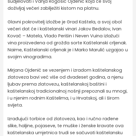
sudjelovati i Vanja Rogošić Ojdenić koja će svoj
doživljaj večeri zabilježiti kistom na platnu.
Glavni pokrovitelj izložbe je Grad Kaštela, a svoj obol
večeri dat će i kaštelanski vinari Jakov Bedalov, Ivan
Kovač – Matela, Vlado Perišin i Neven Vuina izlažući
vina proizvedena od grožđa sorte Kaštelanski crljenak.
Naime, Kaštelanski crljenak je i Marko Marulić uzgajao u
svojim vinogradima.
Mirjana Ojdenić se vezenjem i izradom kaštelanskog
zlatoveza bavi već više od dvadeset godina, a njenu
ljubav prema zlatovezu, kaštelanskoj baštini i
kaštelanskoj tradicionalnoj nošnji prepoznali su mnogi,
i u njenim rodnim Kaštelima, i u Hrvatskoj, ali i širom
svijeta.
Izrađujući torbice od zlatoveza, kao i ručno rađene
slike, haljine, pojaseve, te muške i ženske kravate ova
kaštelanska umjetnica trudi se sačuvati kaštelansku