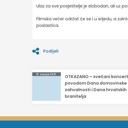
Ulaz za sve posjetitelje je slobodan, ali uz p
Filmska večer održat će se i u srijedu, a zain
poslastica.
Podijeli
Navigacija
31. srpnja 2021.
OTKAZANO – svečani koncer
objava
povodom Dana domovinske
zahvalnosti i Dana hrvatskih
branitelja