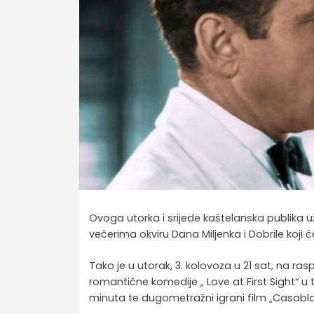
Ovoga utorka i srijede kaštelanska publika uži
večerima okviru Dana Miljenka i Dobrile koji ć
Tako je u utorak, 3. kolovoza u 21 sat, na r
romantične komedije „ Love at First Sight“ u 
minuta te dugometražni igrani film „Casabl