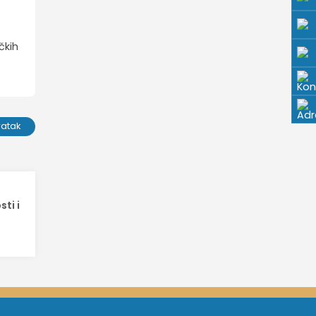
čkih
ratak
ti i