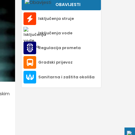
OBAVIJESTI
Isključenja struje
Isključenja vode
Regulacija prometa
Gradski prijevoz
Sanitarna i zaštita okoliša
mskim