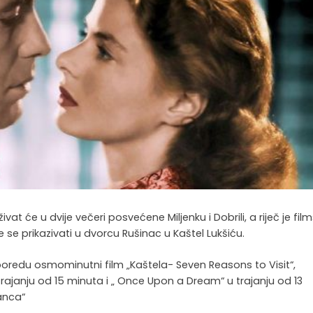
vat će u dvije večeri posvećene Miljenku i Dobrili, a riječ je fil
e se prikazivati u dvorcu Rušinac u Kaštel Lukšiću.
asporedu osmominutni film „Kaštela- Seven Reasons to Visit“,
trajanju od 15 minuta i „ Once Upon a Dream“ u trajanju od 13
anca“