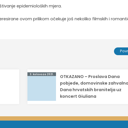
oštivanje epidemioloških mjera.
teresirane ovom prilikom očekuje još nekoliko filmskih i romanti
Pov
3. kolovoza 2021.
t
OTKAZANO – Proslava Dana
pobjede, domovinske zahvalnos
Dana hrvatskih branitelja uz
koncert Giuliana