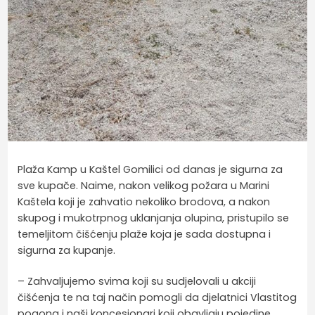
Plaža Kamp u Kaštel Gomilici od danas je sigurna za
sve kupače. Naime, nakon velikog požara u Marini
Kaštela koji je zahvatio nekoliko brodova, a nakon
skupog i mukotrpnog uklanjanja olupina, pristupilo se
temeljitom čišćenju plaže koja je sada dostupna i
sigurna za kupanje.
– Zahvaljujemo svima koji su sudjelovali u akciji
čišćenja te na taj način pomogli da djelatnici Vlastitog
pogona i naši koncesionari koji obavljaju pojedine