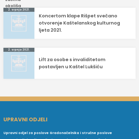
Navigacija
2. srpnja 2021.
Koncertom klape Rišpet svečano
objava
otvorenje Kaštelanskog kulturnog
ljeta 2021.
2. srpnja 2021.
Lift za osobe s invaliditetom
postavljen u Kaštel Lukšiću
UPRAVNI ODJELI
Upravni odjel za poslove Gradonačelnika i stručne poslove