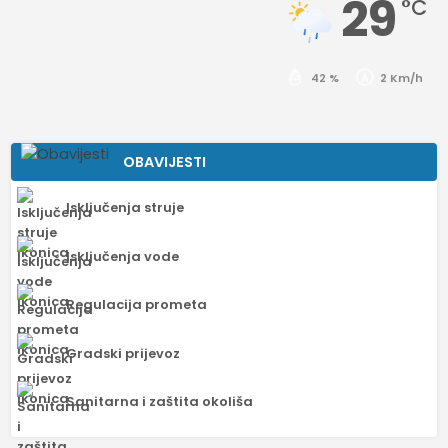
29
°C
42 %
2 Km/h
OBAVIJESTI
Isključenja struje
Isključenja vode
Regulacija prometa
Gradski prijevoz
Sanitarna i zaštita okoliša