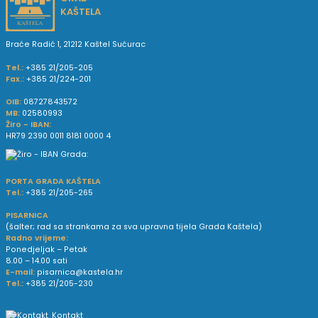
KAŠTELA
Braće Radić 1, 21212 Kaštel Sućurac
Tel.:
+385 21/205-205
Fax.:
+385 21/224-201
OIB:
08727843572
MB:
02580993
Žiro - IBAN:
HR79 2390 0011 8181 0000 4
PORTA GRADA KAŠTELA
Tel.:
+385 21/205-265
PISARNICA
(šalter; rad sa strankama za sva upravna tijela Grada Kaštela)
Radno vrijeme:
Ponedjeljak – Petak
8.00 – 14.00 sati
E-mail:
pisarnica@kastela.hr
Tel.:
+385 21/205-230
Kontakt