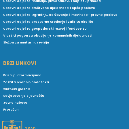
Upravni odjel za financije, javnu nabavu i naplatu prihoda
Upravni odjel za društvene djelatnosti i opće poslove
Upravni odjel za izgradnju, održavanje i imovinsko- pravne poslove
Upravni odjel za prostorno uređenje i zaštitu okoliša
Upravni odjel za gospodarski razvoj i fondove EU
Vlastiti pogon za obavljanje komunalnih djelatnosti
Služba za unutarnju reviziju
BRZI LINKOVI
Pristup informacijama
Zaštita osobnih podataka
Službeni glasnik
Savjetovanje s javnošću
Javna nabava
Proračun
GRAD