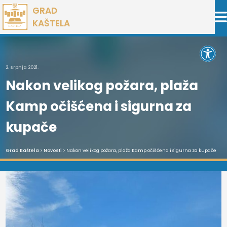
Preskoči
GRAD
na
KAŠTELA
sadržaj
Open 
2. srpnja 2021.
Nakon velikog požara, plaža
Kamp očišćena i sigurna za
kupače
Grad Kaštela
>
Novosti
> Nakon velikog požara, plaža Kamp očišćena i sigurna za kupače