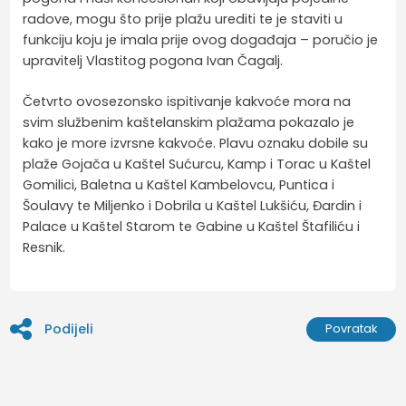
radove, mogu što prije plažu urediti te je staviti u
funkciju koju je imala prije ovog događaja – poručio je
upravitelj Vlastitog pogona Ivan Čagalj.
Četvrto ovosezonsko ispitivanje kakvoće mora na
svim službenim kaštelanskim plažama pokazalo je
kako je more izvrsne kakvoće. Plavu oznaku dobile su
plaže Gojača u Kaštel Sućurcu, Kamp i Torac u Kaštel
Gomilici, Baletna u Kaštel Kambelovcu, Puntica i
Šoulavy te Miljenko i Dobrila u Kaštel Lukšiću, Đardin i
Palace u Kaštel Starom te Gabine u Kaštel Štafiliću i
Resnik.
Podijeli
Povratak