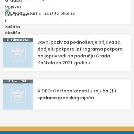
Sanitarna i zaštita okoliša
Navigacija
31. svibnja 2021.
Javni poziv za podnošenje prijava za
objava
dodjelu potpora iz Programa potpora
poljoprivredi na području Grada
Kaštela za 2021. godinu
17. lipnja 2021.
VIDEO: Održana konstituirajuća (1.)
sjednica gradskog vijeća