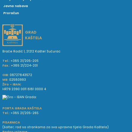
Javna nabava
Proračun
GRAD
KAŠTELA
Braće Radić 1, 21212 Kaštel Sućurac
Tel.:
+385 21/205-205
Fax.:
+385 21/224-201
OIB:
08727843572
MB:
02580993
Žiro - IBAN:
HR79 2390 0011 8181 0000 4
PORTA GRADA KAŠTELA
Tel.:
+385 21/205-265
PISARNICA
(šalter; rad sa strankama za sva upravna tijela Grada Kaštela)
Radno vrijeme: