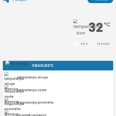
32
°C
44 %
14 Km/h
OBAVIJESTI
Isključenja struje
Isključenja vode
Regulacija prometa
Gradski prijevoz