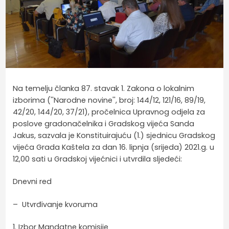
Na temelju članka 87. stavak 1. Zakona o lokalnim
izborima (''Narodne novine'', broj: 144/12, 121/16, 89/19,
42/20, 144/20, 37/21), pročelnica Upravnog odjela za
poslove gradonačelnika i Gradskog vijeća Sanda
Jakus, sazvala je Konstituirajuću (1.) sjednicu Gradskog
vijeća Grada Kaštela za dan 16. lipnja (srijeda) 2021.g. u
12,00 sati u Gradskoj vijećnici i utvrdila sljedeći:
Dnevni red
– Utvrđivanje kvoruma
1. Izbor Mandatne komisije