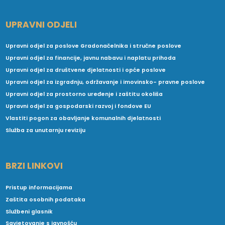
UPRAVNI ODJELI
Upravni odjel za poslove Gradonačelnika i stručne poslove
Upravni odjel za financije, javnu nabavu i naplatu prihoda
Upravni odjel za društvene djelatnosti i opće poslove
Upravni odjel za izgradnju, održavanje i imovinsko- pravne poslove
Upravni odjel za prostorno uređenje i zaštitu okoliša
Upravni odjel za gospodarski razvoj i fondove EU
Vlastiti pogon za obavljanje komunalnih djelatnosti
Služba za unutarnju reviziju
BRZI LINKOVI
Pristup informacijama
Zaštita osobnih podataka
Službeni glasnik
Savjetovanje s javnošću