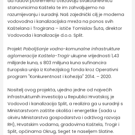
da radovi povremeno otežavaju svakodnevnicu
stanovnicima Kaštela te im zahvaljujemo na
razumijevanju i suradnji. Naš zajednički cilj je moderna
vodovodna i kanalizacijska mreža na ponos svih
Kaštelana i Trogirana – ističe Tomislav Šuta, direktor
Vodovoda i kanalizacije d.o.o. Split.
Projekt
Poboljšanje vodno-komunalne infrastrukture
aglomeracije Kaštela-Trogir
ukupne vrijednosti 1,43
milijarde kuna, s 803 milijuna kuna sufinancira
Europska unija iz Kohezijskog fonda kroz Operativni
program "Konkurentnost i kohezija" 2014. – 2020.
Nositelj ovog projekta, ujedno jedne od najvećih
infrastrukturnih investicija u Republici Hrvatskoj, je
Vodovod i kanalizacija Split, a realizira ga u suradnji s
Ministarstvom zaštite okoliša i energetike (sada u
okviru Ministarstva gospodarstva i održivog razvoja
RH), Hrvatskim vodama, gradovima Kaštela, Trogir i
Split, općinama Okrug, Seget te naseljem Slatine.