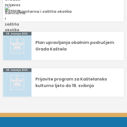
Sanitarna i zaštita okoliša
Navigacija
29. travnja 2021.
Plan upravljanja obalnim područjem
objava
Grada Kaštela
30. travnja 2021.
Prijavite program za Kaštelansko
kulturno ljeto do 18. svibnja