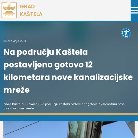
Preskoči
GRAD
na
KAŠTELA
sadržaj
Open 
30. travnja 2021.
Na području Kaštela
postavljeno gotovo 12
kilometara nove kanalizacijske
mreže
Grad Kaštela
>
Novosti
> Na području Kaštela postavljeno gotovo 12 kilometara nove
kanalizacijske mreže