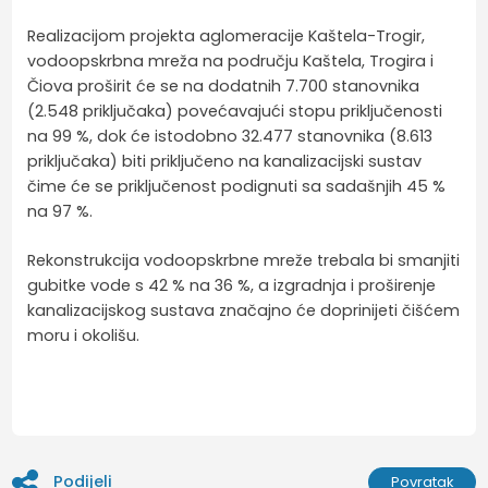
Realizacijom projekta aglomeracije Kaštela-Trogir,
vodoopskrbna mreža na području Kaštela, Trogira i
Čiova proširit će se na dodatnih 7.700 stanovnika
(2.548 priključaka) povećavajući stopu priključenosti
na 99 %, dok će istodobno 32.477 stanovnika (8.613
priključaka) biti priključeno na kanalizacijski sustav
čime će se priključenost podignuti sa sadašnjih 45 %
na 97 %.
Rekonstrukcija vodoopskrbne mreže trebala bi smanjiti
gubitke vode s 42 % na 36 %, a izgradnja i proširenje
kanalizacijskog sustava značajno će doprinijeti čišćem
moru i okolišu.
Podijeli
Povratak