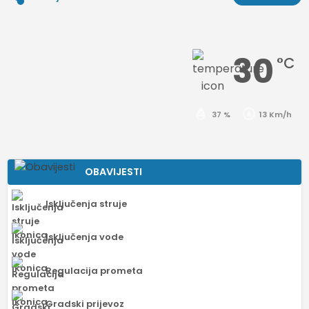
30
°C
37 %
13 Km/h
OBAVIJESTI
Isključenja struje
Isključenja vode
Regulacija prometa
Gradski prijevoz