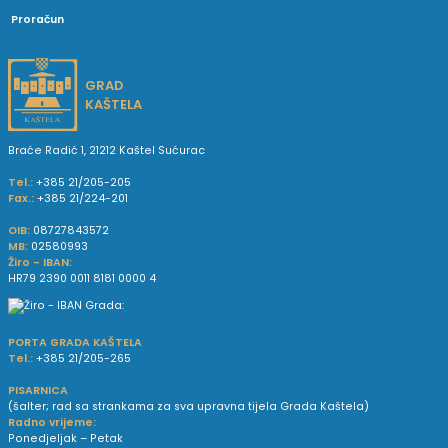
Proračun
GRAD
KAŠTELA
Braće Radić 1, 21212 Kaštel Sućurac
Tel.:
+385 21/205-205
Fax.:
+385 21/224-201
OIB:
08727843572
MB:
02580993
Žiro - IBAN:
HR79 2390 0011 8181 0000 4
PORTA GRADA KAŠTELA
Tel.:
+385 21/205-265
PISARNICA
(šalter; rad sa strankama za sva upravna tijela Grada Kaštela)
Radno vrijeme:
Ponedjeljak – Petak