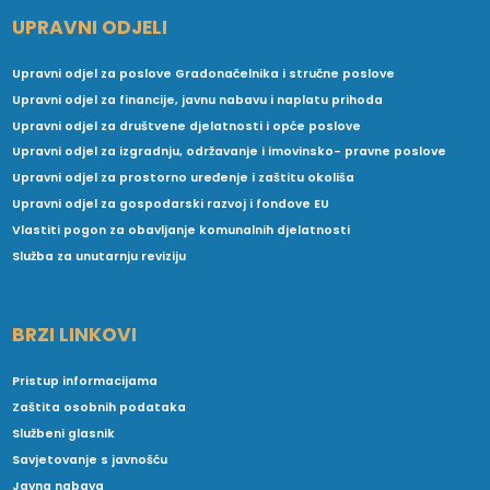
UPRAVNI ODJELI
Upravni odjel za poslove Gradonačelnika i stručne poslove
Upravni odjel za financije, javnu nabavu i naplatu prihoda
Upravni odjel za društvene djelatnosti i opće poslove
Upravni odjel za izgradnju, održavanje i imovinsko- pravne poslove
Upravni odjel za prostorno uređenje i zaštitu okoliša
Upravni odjel za gospodarski razvoj i fondove EU
Vlastiti pogon za obavljanje komunalnih djelatnosti
Služba za unutarnju reviziju
BRZI LINKOVI
Pristup informacijama
Zaštita osobnih podataka
Službeni glasnik
Savjetovanje s javnošću
Javna nabava