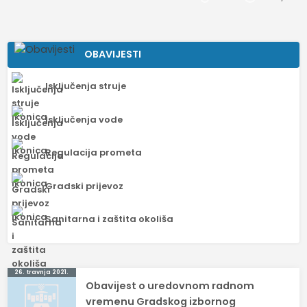
OBAVIJESTI
Isključenja struje
Isključenja vode
Regulacija prometa
Gradski prijevoz
Sanitarna i zaštita okoliša
Navigacija
26. travnja 2021.
Obavijest o uredovnom radnom
objava
vremenu Gradskog izbornog