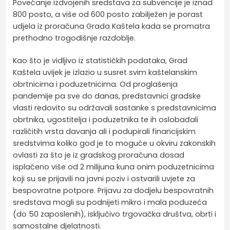
Povećanje izdvojenih sredstava za subvencije je iznad
800 posto, a više od 600 posto zabilježen je porast
udjela iz proračuna Grada Kaštela kada se promatra
prethodno trogodišnje razdoblje.
Kao što je vidljivo iz statističkih podataka, Grad
Kaštela uvijek je izlazio u susret svim kaštelanskim
obrtnicima i poduzetnicima. Od proglašenja
pandemije pa sve do danas, predstavnici gradske
vlasti redovito su održavali sastanke s predstavnicima
obrtnika, ugostitelja i poduzetnika te ih oslobađali
različitih vrsta davanja ali i podupirali financijskim
sredstvima koliko god je to moguće u okviru zakonskih
ovlasti za što je iz gradskog proračuna dosad
isplaćeno više od 2 milijuna kuna onim poduzetnicima
koji su se prijavili na javni poziv i ostvarili uvjete za
bespovratne potpore. Prijavu za dodjelu bespovratnih
sredstava mogli su podnijeti mikro i mala poduzeća
(do 50 zaposlenih), isključivo trgovačka društva, obrti i
samostalne djelatnosti.