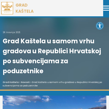
Preskoči
GRAD
na
KAŠTELA
sadržaj
Open 
28. travnja 2021.
Grad Kaštela u samom vrhu
gradova u Republici Hrvatskoj
po subvencijama za
poduzetnike
Grad Kaštela
>
Novosti
> Grad Kaštela u samom vrhu gradova u Republici Hrvatskoj po
subvencijama za poduzetnike