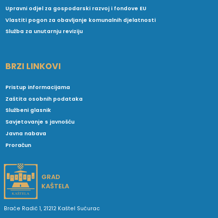
Upravni odjel za gospodarski razvoj i fondove EU
Vlastiti pogon za obavljanje komunalnih djelatnosti
Služba za unutarnju reviziju
BRZI LINKOVI
Pristup informacijama
Zaštita osobnih podataka
Službeni glasnik
Savjetovanje s javnošću
Javna nabava
Proračun
GRAD
KAŠTELA
Braće Radić 1, 21212 Kaštel Sućurac