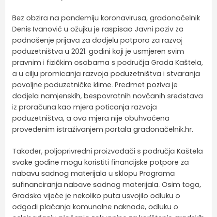
Bez obzira na pandemiju koronavirusa, gradonačelnik
Denis Ivanović u ožujku je raspisao Javni poziv za
podnošenje prijava za dodjelu potpora za razvoj
poduzetništva u 2021. godini koji je usmjeren svim
pravnim i fizičkim osobama s područja Grada Kaštela,
a u cilju promicanja razvoja poduzetništva i stvaranja
povoljne poduzetničke klime. Predmet poziva je
dodjela namjenskih, bespovratnih novčanih sredstava
iz proračuna kao mjera poticanja razvoja
poduzetništva, a ova mjera nije obuhvaćena
provedenim istraživanjem portala gradonačelnik.hr.
Također, poljoprivredni proizvođači s područja Kaštela
svake godine mogu koristiti financijske potpore za
nabavu sadnog materijala u sklopu Programa
sufinanciranja nabave sadnog materijala. Osim toga,
Gradsko vijeće je nekoliko puta usvojilo odluku o
odgodi plaćanja komunalne naknade, odluku o