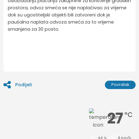
oslobađanju plaćanja zakupnine za korištenje gradskih
prostora, odvoz smeća se nije naplaćivao za vrijeme
dok su ugostiteljski objekti bili zatvoreni dok je
paušalna naplata odvoza smeća za to vrijeme
smanjena za 30 posto.
Podijeli
Povratak
27
°C
44 %
8 Km/h