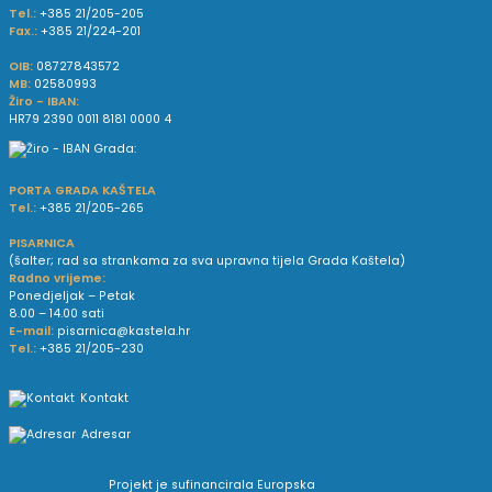
Tel.:
+385 21/205-205
Fax.:
+385 21/224-201
OIB:
08727843572
MB:
02580993
Žiro - IBAN:
HR79 2390 0011 8181 0000 4
PORTA GRADA KAŠTELA
Tel.:
+385 21/205-265
PISARNICA
(šalter; rad sa strankama za sva upravna tijela Grada Kaštela)
Radno vrijeme:
Ponedjeljak – Petak
8.00 – 14.00 sati
E-mail:
pisarnica@kastela.hr
Tel.:
+385 21/205-230
Kontakt
Adresar
Projekt je sufinancirala Europska