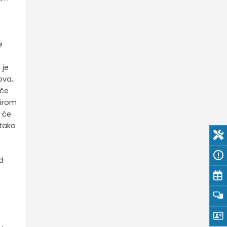
e
 je
ova,
iče
zirom
 će
 tako
d