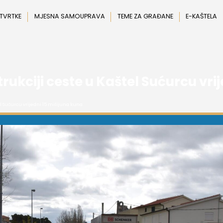
 TVRTKE
MJESNA SAMOUPRAVA
TEME ZA GRAĐANE
E-KAŠTELA
rukciji ceste u Kaštel Sućurcu vri
el Sućurcu vrijedni 15 milijuna kuna