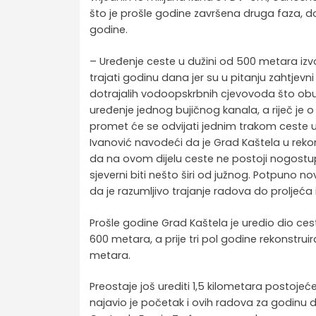
što je prošle godine završena druga faza, do
godine.
– Uređenje ceste u dužini od 500 metara izv
trajati godinu dana jer su u pitanju zahtjevni
dotrajalih vodoopskrbnih cjevovoda što obu
uređenje jednog bujičnog kanala, a riječ je
promet će se odvijati jednim trakom ceste u
Ivanović navodeći da je Grad Kaštela u reko
da na ovom dijelu ceste ne postoji nogostu
sjeverni biti nešto širi od južnog. Potpuno n
da je razumljivo trajanje radova do proljeća
Prošle godine Grad Kaštela je uredio dio ces
600 metara, a prije tri pol godine rekonstru
metara.
Preostaje još urediti 1,5 kilometara postoj
najavio je početak i ovih radova za godinu d