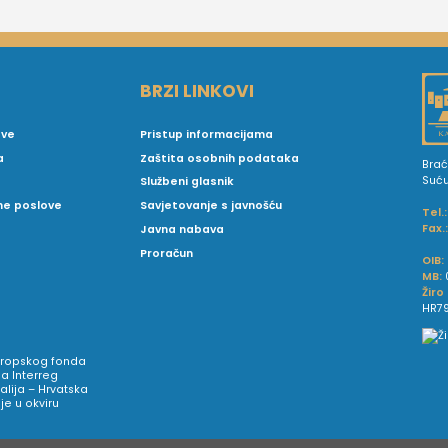
BRZI LINKOVI
ove
Pristup informacijama
a
Zaštita osobnih podataka
Brać
Suć
Službeni glasnik
vne poslove
Savjetovanje s javnošću
Tel.:
Fax.
Javna nabava
Proračun
OIB:
MB:
Žiro
HR79
Europskog fonda
a Interreg
talija – Hrvatska
e u okviru