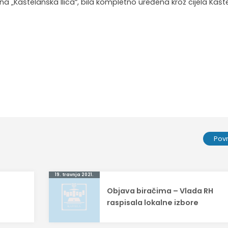
 „Kaštelanska Ilica“, bila kompletno uređena kroz cijela Kašte
Pov
19. travnja 2021.
Objava biračima – Vlada RH
raspisala lokalne izbore