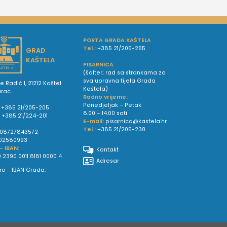
PORTA GRADA KAŠTELA
Tel.:
+385 21/205-265
GRAD
KAŠTELA
PISARNICA
(šalter; rad sa strankama za
sva upravna tijela Grada
e Radić 1, 21212 Kaštel
Kaštela)
urac
Radno vrijeme:
Ponedjeljak – Petak
+385 21/205-205
8.00 – 14.00 sati
:
+385 21/224-201
E-mail:
pisarnica@kastela.hr
Tel.:
+385 21/205-230
08727843572
02580993
 - IBAN:
Kontakt
 2390 0011 8181 0000 4
Adresar