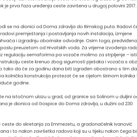
k je prva faza uređenja ceste završena u drugoj polovini 2017.
odi se na dionici od Doma zdravlja do Rimskog puta. Radovi ć
 radovi premještanja i postavljanja novih instalacija, izmjene
hvaća i izgradnju oborinske odvodnje. Osim toga, predviđeno
 o poslu preuzetom od Hrvatskih voda. Za vrijeme izvođenja rad
z regulaciju semaforima pa vozače molimo za strpljenje – ist
nstrukciju ceste krenuo zbog sigurnosti pješaka i vozača s ob
p tako da će za godinu dana biti izgrađen obostrano s tim da
ova kolnička konstrukcija protezat će se cijelom širinom kolnika
 iduće godine.
te na istočnom ulazu u grad, od granice sa Solinom u duljini o
irana je dionica od Gospice do Doma zdravlja, u dužini od 230
eće ceste do skretanja za Emmezetu, a gradonačelnik Ivanović
ana i to nakon završetka radova koji su u tijeku nakon čega bi