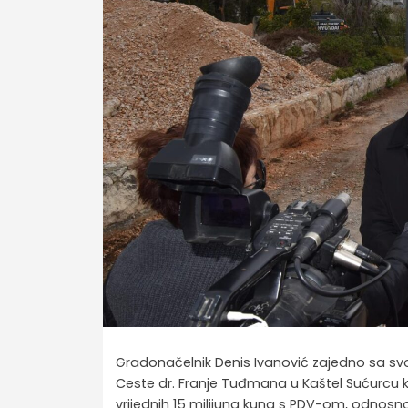
Gradonačelnik Denis Ivanović zajedno sa svo
Ceste dr. Franje Tuđmana u Kaštel Sućurcu ko
vrijednih 15 milijuna kuna s PDV-om, odnosno