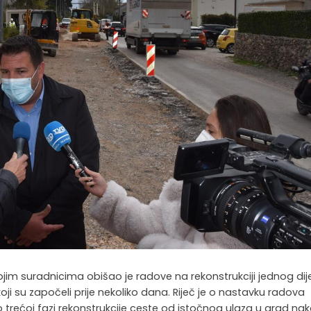
jim suradnicima obišao je radove na rekonstrukciji jednog dij
ji su započeli prije nekoliko dana. Riječ je o nastavku radova
 trećoj fazi rekonstrukcije ceste od istočnog ulaza u grad na