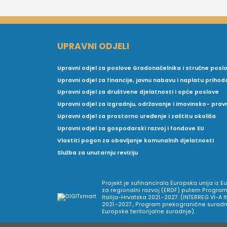
UPRAVNI ODJELI
Upravni odjel za poslove Gradonačelnika i stručne posl
Upravni odjel za financije, javnu nabavu i naplatu prihod
Upravni odjel za društvene djelatnosti i opće poslove
Upravni odjel za izgradnju, održavanje i imovinsko- pra
Upravni odjel za prostorno uređenje i zaštitu okoliša
Upravni odjel za gospodarski razvoj i fondove EU
Vlastiti pogon za obavljanje komunalnih djelatnosti
Služba za unutarnju reviziju
Projekt je sufinancirala Europska unija iz 
za regionalni razvoj (ERDF) putem Program
Italija-Hrvatska 2021.-2027. (INTERREG VI-A I
2021.-2027., Program prekogranične suradnj
Europske teritorijalne suradnje).