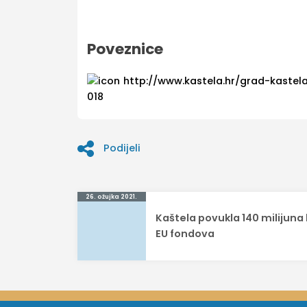
Poveznice
http://www.kastela.hr/grad-kastel
018
Podijeli
Navigacija
26. ožujka 2021.
Kaštela povukla 140 milijuna 
objava
EU fondova