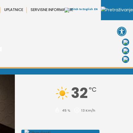
UPLATNICE
SERVISNE INFORMACIJE
EN
Open 
a
32
°C
45 %
13 Km/h