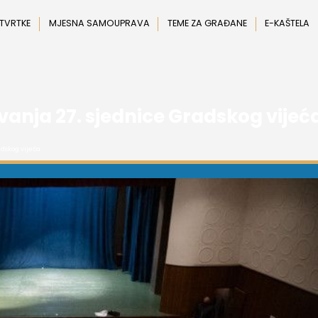
 TVRTKE
MJESNA SAMOUPRAVA
TEME ZA GRAĐANE
E-KAŠTELA
vanja 27. sjednice Gradskog vijeć
adskog vijeća