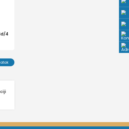
id/4
ratak
iji