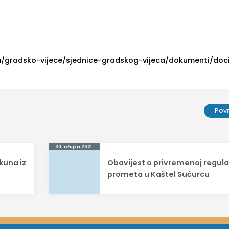
a/gradsko-vijece/sjednice-gradskog-vijeca/dokumenti/doc
Pov
30. ožujka 2021.
kuna iz
Obavijest o privremenoj regulac
prometa u Kaštel Sućurcu