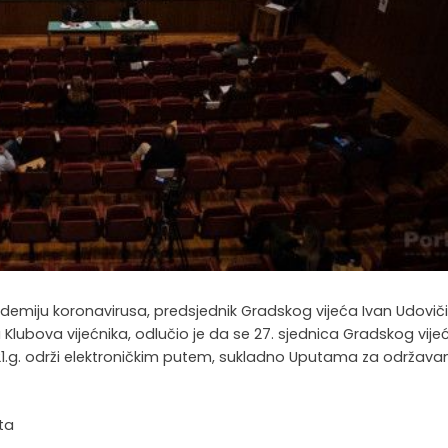
emiju koronavirusa, predsjednik Gradskog vijeća Ivan Udoviči
ubova vijećnika, odlučio je da se 27. sjednica Gradskog vije
21.g. održi elektroničkim putem, sukladno Uputama za održava
ta