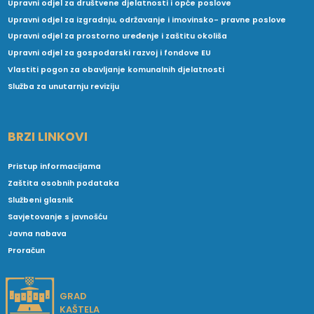
Upravni odjel za društvene djelatnosti i opće poslove
Upravni odjel za izgradnju, održavanje i imovinsko- pravne poslove
Upravni odjel za prostorno uređenje i zaštitu okoliša
Upravni odjel za gospodarski razvoj i fondove EU
Vlastiti pogon za obavljanje komunalnih djelatnosti
Služba za unutarnju reviziju
BRZI LINKOVI
Pristup informacijama
Zaštita osobnih podataka
Službeni glasnik
Savjetovanje s javnošću
Javna nabava
Proračun
GRAD
KAŠTELA