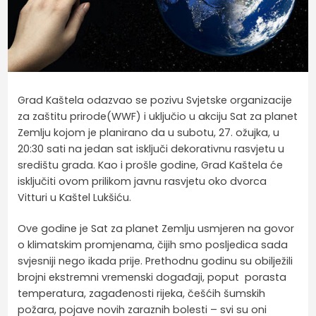
Grad Kaštela odazvao se pozivu Svjetske organizacije
za zaštitu prirode(WWF) i uključio u akciju Sat za planet
Zemlju kojom je planirano da u subotu, 27. ožujka, u
20:30 sati na jedan sat isključi dekorativnu rasvjetu u
središtu grada. Kao i prošle godine, Grad Kaštela će
isključiti ovom prilikom javnu rasvjetu oko dvorca
Vitturi u Kaštel Lukšiću.
Ove godine je Sat za planet Zemlju usmjeren na govor
o klimatskim promjenama, čijih smo posljedica sada
svjesniji nego ikada prije. Prethodnu godinu su obilježili
brojni ekstremni vremenski događaji, poput porasta
temperatura, zagađenosti rijeka, češćih šumskih
požara, pojave novih zaraznih bolesti – svi su oni