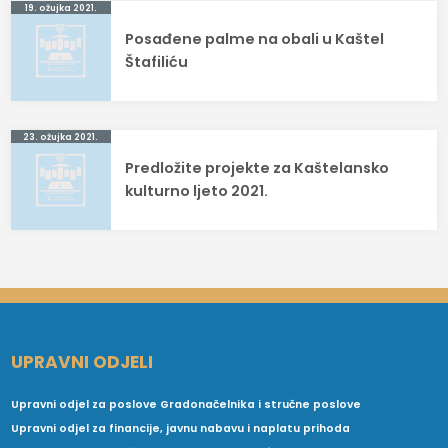
Navigacija
19. ožujka 2021.
Posađene palme na obali u Kaštel
objava
Štafiliću
23. ožujka 2021.
Predložite projekte za Kaštelansko
kulturno ljeto 2021.
UPRAVNI ODJELI
Upravni odjel za poslove Gradonačelnika i stručne poslove
Upravni odjel za financije, javnu nabavu i naplatu prihoda