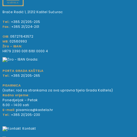
Braće Radić 1, 21212 Kaštel Sućurac
Tel.:
+385 21/205-205
Fax.:
+385 21/224-201
OIB:
08727843572
MB:
02580993
Žiro - IBAN:
HR79 2390 0011 8181 0000 4
PORTA GRADA KAŠTELA
Tel.:
+385 21/205-265
PISARNICA
(šalter; rad sa strankama za sva upravna tijela Grada Kaštela)
Radno vrijeme:
Ponedjeljak – Petak
8.00 – 14.00 sati
E-mail:
pisarnica@kastela.hr
Tel.:
+385 21/205-230
Kontakt