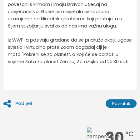
povezani s klimom i imaju izravan utjecaj na
čovječanstvo. Gašenjem svjetala simbolično
ukazujemo na klimatske probleme koji postoje, a u
čijem suzbijanju svatko od nas ima važnu ulogu.
Iz WWF-a pozivaju građane da se pridruže akciji, ugase
svjetla i virtualno prate Zoom događaj čiji je
moto "Pokreni se za planet”, a koji će se održati u
vrijeme Sata za planet Zemlju, 27. ožujka od 20:30 sati.
Podijeli
Povratak
30
°C