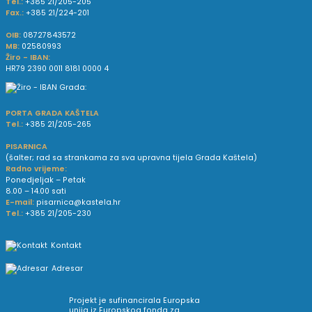
Tel.:
+385 21/205-205
Fax.:
+385 21/224-201
OIB:
08727843572
MB:
02580993
Žiro - IBAN:
HR79 2390 0011 8181 0000 4
PORTA GRADA KAŠTELA
Tel.:
+385 21/205-265
PISARNICA
(šalter; rad sa strankama za sva upravna tijela Grada Kaštela)
Radno vrijeme:
Ponedjeljak – Petak
8.00 – 14.00 sati
E-mail:
pisarnica@kastela.hr
Tel.:
+385 21/205-230
Kontakt
Adresar
Projekt je sufinancirala Europska
unija iz Europskog fonda za