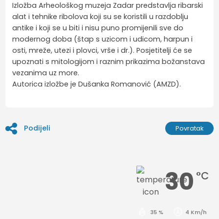
Izložba Arheološkog muzeja Zadar predstavlja ribarski
alat i tehnike ribolova koji su se koristili u razdoblju
antike i koji se u biti i nisu puno promijenili sve do
modernog doba (štap s uzicom i udicom, harpun i
osti, mreže, utezi i plovci, vrše i dr.). Posjetitelji će se
upoznati s mitologijom i raznim prikazima božanstava
vezanima uz more.
Autorica izložbe je Dušanka Romanović (AMZD).
Podijeli
Povratak
30
°C
35 %
4 Km/h