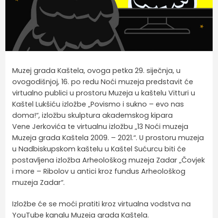
Muzej grada Kaštela, ovoga petka 29. siječnja, u
ovogodišnjoj, 16. po redu Noći muzeja predstavit će
virtualno publici u prostoru Muzeja u kaštelu Vitturi u
Kaštel Lukšiću izložbe „Povismo i sukno – evo nas
doma!“, izložbu skulptura akademskog kipara
Vene Jerkovića te virtualnu izložbu „13 Noći muzeja
Muzeja grada Kaštela 2009. – 2021.“. U prostoru muzeja
u Nadbiskupskom kaštelu u Kaštel Sućurcu biti će
postavljena izložba Arheološkog muzeja Zadar „Čovjek
i more – Ribolov u antici kroz fundus Arheološkog
muzeja Zadar“.
Izložbe će se moći pratiti kroz virtualna vodstva na
YouTube kanalu Muzeja grada Kaštela.