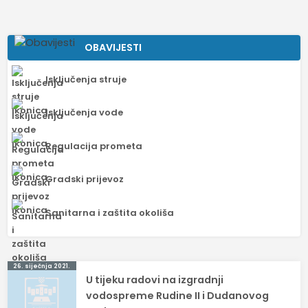
OBAVIJESTI
Isključenja struje
Isključenja vode
Regulacija prometa
Gradski prijevoz
Sanitarna i zaštita okoliša
Navigacija
26. siječnja 2021.
U tijeku radovi na izgradnji
objava
vodospreme Rudine II i Dudanovog