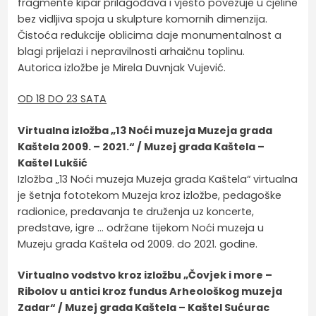
fragmente kipar prilagođava i vješto povezuje u cjeline
bez vidljiva spoja u skulpture komornih dimenzija.
Čistoća redukcije oblicima daje monumentalnost a
blagi prijelazi i nepravilnosti arhaičnu toplinu.
Autorica izložbe je Mirela Duvnjak Vujević.
OD 18 DO 23 SATA
Virtualna izložba „13 Noći muzeja Muzeja grada
Kaštela 2009. – 2021.“ / Muzej grada Kaštela –
Kaštel Lukšić
Izložba „13 Noći muzeja Muzeja grada Kaštela“ virtualna
je šetnja fototekom Muzeja kroz izložbe, pedagoške
radionice, predavanja te druženja uz koncerte,
predstave, igre … održane tijekom Noći muzeja u
Muzeju grada Kaštela od 2009. do 2021. godine.
Virtualno vodstvo kroz izložbu „Čovjek i more –
Ribolov u antici kroz fundus Arheološkog muzeja
Zadar“ / Muzej grada Kaštela – Kaštel Sućurac