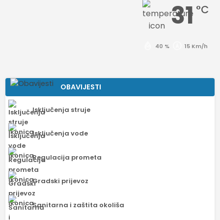
31
°C
40 %
15 Km/h
OBAVIJESTI
Isključenja struje
Isključenja vode
Regulacija prometa
Gradski prijevoz
Sanitarna i zaštita okoliša