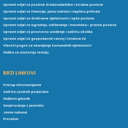
Upravni odjel za poslove Gradonačelnika i stručne poslove
Upravni odjel za financije, javnu nabavu i naplatu prihoda
Upravni odjel za društvene djelatnosti i opće poslove
Upravni odjel za izgradnju, održavanje i imovinsko- pravne poslove
Upravni odjel za prostorno uređenje i zaštitu okoliša
Upravni odjel za gospodarski razvoj i fondove EU
Vlastiti pogon za obavljanje komunalnih djelatnosti
Služba za unutarnju reviziju
BRZI LINKOVI
Pristup informacijama
Zaštita osobnih podataka
Službeni glasnik
Savjetovanje s javnošću
Javna nabava
Proračun