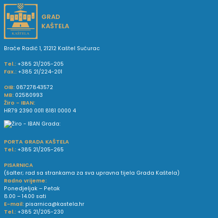
GRAD
KAŠTELA
Braće Radić 1, 21212 Kaštel Sućurac
Tel.:
+385 21/205-205
Fax.:
+385 21/224-201
OIB:
08727843572
MB:
02580993
Žiro - IBAN:
HR79 2390 0011 8181 0000 4
PORTA GRADA KAŠTELA
Tel.:
+385 21/205-265
PISARNICA
(šalter; rad sa strankama za sva upravna tijela Grada Kaštela)
Radno vrijeme:
Ponedjeljak – Petak
8.00 – 14.00 sati
E-mail:
pisarnica@kastela.hr
Tel.:
+385 21/205-230