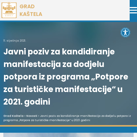
Preskoči
GRAD
na
KAŠTELA
sadržaj
Open 
11. siječnja 2021.
Javni poziv za kandidiranje
manifestacija za dodjelu
potpora iz programa „Potpore
za turističke manifestacije“ u
2021. godini
Grad Kaštela
>
Novosti
> Javni poziv za kandidiranje manifestacija za dodjelu potpora iz
programa „Potpore za turističke manifestacije“ u 2021. godini