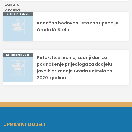
Navigacija
8. siječnja 2021.
Konačna bodovna lista za stipendije
objava
Grada Kaštela
12. siječnja 2021.
Petak, 15. siječnja, zadnji dan za
podnošenje prijedloga za dodjelu
javnih priznanja Grada Kaštela za
2020. godinu
UPRAVNI ODJELI