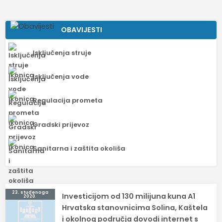
OBAVIJESTI
Isključenja struje
Isključenja vode
Regulacija prometa
Gradski prijevoz
Sanitarna i zaštita okoliša
Navigacija
23. studenoga
Investicijom od 130 milijuna kuna A1
2020.
objava
Hrvatska stanovnicima Solina, Kaštela
i okolnog područja dovodi internet s