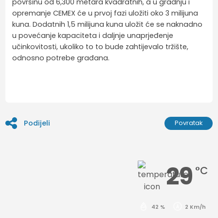
površinu od 6,300 metara kvadratnih, a u gradnju i
opremanje CEMEX će u prvoj fazi uložiti oko 3 milijuna
kuna. Dodatnih 1,5 milijuna kuna uložit će se naknadno
u povećanje kapaciteta i daljnje unaprjeđenje
učinkovitosti, ukoliko to to bude zahtijevalo tržište,
odnosno potrebe građana.
Podijeli
Povratak
29
°C
42 %
2 Km/h