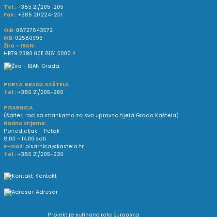
Tel.:
+385 21/205-205
Fax.:
+385 21/224-201
OIB:
08727843572
MB:
02580993
Žiro - IBAN:
HR79 2390 0011 8181 0000 4
PORTA GRADA KAŠTELA
Tel.:
+385 21/205-265
PISARNICA
(šalter; rad sa strankama za sva upravna tijela Grada Kaštela)
Radno vrijeme:
Ponedjeljak – Petak
8.00 – 14.00 sati
E-mail:
pisarnica@kastela.hr
Tel.:
+385 21/205-230
Kontakt
Adresar
Projekt je sufinancirala Europska