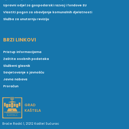
Upravni odjel za gospodarski razvoj i fondove EU
Vlastiti pogon za obavljanje komunalnih djelatnosti
Služba za unutarnju reviziju
BRZI LINKOVI
Pristup informacijama
Zaštita osobnih podataka
Službeni glasnik
Savjetovanje s javnošću
Javna nabava
Proračun
GRAD
KAŠTELA
Braće Radić 1, 21212 Kaštel Sućurac