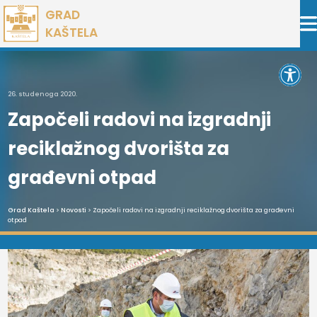
Preskoči
GRAD
na
KAŠTELA
sadržaj
Open 
26. studenoga 2020.
Započeli radovi na izgradnji
reciklažnog dvorišta za
građevni otpad
Grad Kaštela
>
Novosti
> Započeli radovi na izgradnji reciklažnog dvorišta za građevni
otpad