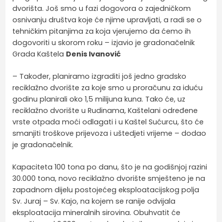
dvorišta. Još smo u fazi dogovora o zajedničkom
osnivanju društva koje će njime upravljati, a radi se o
tehničkim pitanjima za koja vjerujemo da ćemo ih
dogovoriti u skorom roku – izjavio je gradonačelnik
Grada Kaštela
Denis Ivanović
– Također, planiramo izgraditi još jedno gradsko
reciklažno dvorište za koje smo u proračunu za iduću
godinu planirali oko 1,5 milijuna kuna. Tako će, uz
reciklažno dvorište u Rudinama, Kaštelani određene
vrste otpada moći odlagati i u Kaštel Sućurcu, što će
smanjiti troškove prijevoza i uštedjeti vrijeme – dodao
je gradonačelnik.
Kapaciteta 100 tona po danu, što je na godišnjoj razini
30.000 tona, novo reciklažno dvorište smješteno je na
zapadnom dijelu postojećeg eksploatacijskog polja
Sv. Juraj – Sv. Kajo, na kojem se ranije odvijala
eksploatacija mineralnih sirovina. Obuhvatit će