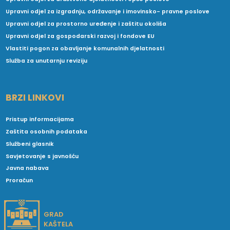
Upravni odjel za izgradnju, održavanje i imovinsko- pravne poslove
Upravni odjel za prostorno uređenje i zaštitu okoliša
Upravni odjel za gospodarski razvoj i fondove EU
Vlastiti pogon za obavljanje komunalnih djelatnosti
Služba za unutarnju reviziju
BRZI LINKOVI
Pristup informacijama
Zaštita osobnih podataka
Službeni glasnik
Savjetovanje s javnošću
Javna nabava
Proračun
GRAD
KAŠTELA