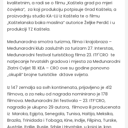
kvalitetnim, a radi se o filmu „Kaštela grad po mjeri
čovjeka“, za koji produkciju potpisuje Grad Kaštela, a
proizvodnju studio KA-LU iz Kaštela te o filmu
„Kaštelanska baka maslina“ autorice Željke Perdić i u
produkciji TZ Kaštela.
Međunarodna smotra turizma, filma i krajobraza –
Međunarodni klub zaslužnih za turizam 27. Interstas,
Međunarodni festival turističkog filma 23. ITF'CRO te
natjecanje hrvatskih gradova i mjesta za Međunarodni
Zlatni Cvijet 18. KEA – CRO ove su godine ponovno
„okupili“ brojne turističke države svijeta.
Iz 147 zemalja sa svih kontinenata, prijavljeno je 412
filmova, a za neku od nagrada nominirano je 178
filmova. Međunarodni žiri festivala – 23. ITF’CRO,
nagradio je ukupno 29 autora, filmova ili producenata
iz Maroka, Egipta, Senegala, Tunisa, Haitija, Meksika,
Brazila, Trinidada i Tobaga, Kine, Indije, Filipina, Turske,
Austrije, Italije, Rusije, Srbije i Hrvatske, u kojoj je, kao