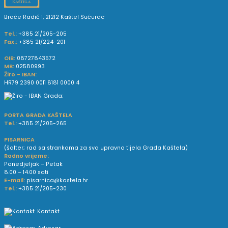
Braće Radić 1, 21212 Kaštel Sućurac
Tel.:
+385 21/205-205
Fax.:
+385 21/224-201
OIB:
08727843572
MB:
02580993
Žiro - IBAN:
HR79 2390 0011 8181 0000 4
PORTA GRADA KAŠTELA
Tel.:
+385 21/205-265
PISARNICA
(šalter; rad sa strankama za sva upravna tijela Grada Kaštela)
Radno vrijeme:
Ponedjeljak – Petak
8.00 – 14.00 sati
E-mail:
pisarnica@kastela.hr
Tel.:
+385 21/205-230
Kontakt