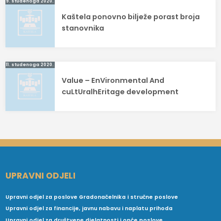
Navigacija
9. studenoga 2020.
Kaštela ponovno bilježe porast broja
objava
stanovnika
11. studenoga 2020.
Value – EnVironmental And
cuLtUralhEritage development
UPRAVNI ODJELI
Upravni odjel za poslove Gradonačelnika i stručne poslove
Upravni odjel za financije, javnu nabavu i naplatu prihoda
Upravni odjel za društvene djelatnosti i opće poslove