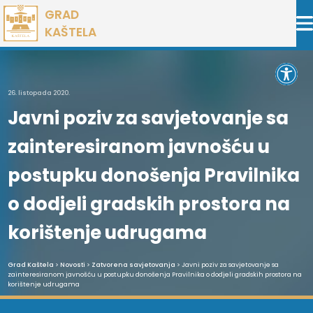
Preskoči
GRAD
na
KAŠTELA
sadržaj
Open 
26. listopada 2020.
Javni poziv za savjetovanje sa
zainteresiranom javnošću u
postupku donošenja Pravilnika
o dodjeli gradskih prostora na
korištenje udrugama
Grad Kaštela
>
Novosti
>
Zatvorena savjetovanja
> Javni poziv za savjetovanje sa
zainteresiranom javnošću u postupku donošenja Pravilnika o dodjeli gradskih prostora na
korištenje udrugama