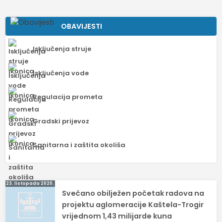
OBAVIJESTI
Isključenja struje
Isključenja vode
Regulacija prometa
Gradski prijevoz
Sanitarna i zaštita okoliša
Navigacija
23. listopada 2020.
Svečano obilježen početak radova na
objava
projektu aglomeracije Kaštela-Trogir
vrijednom 1,43 milijarde kuna