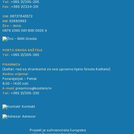
Tel.:
+385 21/205-205
Fax.:
+385 21/224-201
OIB:
08727843572
MB:
02580993
Žiro - IBAN:
HR79 2390 0011 8181 0000 4
PORTA GRADA KAŠTELA
Tel.:
+385 21/205-265
PISARNICA
(šalter; rad sa strankama za sva upravna tijela Grada Kaštela)
Radno vrijeme:
Ponedjeljak – Petak
8.00 – 14.00 sati
E-mail:
pisarnica@kastela.hr
Tel.:
+385 21/205-230
Kontakt
Adresar
Projekt je sufinancirala Europska